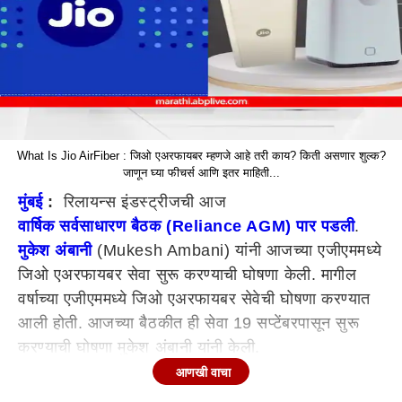
What Is Jio AirFiber : जिओ एअरफायबर म्हणजे आहे तरी काय? किती असणार शुल्क?
जाणून घ्या फीचर्स आणि इतर माहिती...
मुंबई
:
रिलायन्स इंडस्ट्रीजची आज
वार्षिक सर्वसाधारण बैठक (Reliance AGM) पार पडली
.
मुकेश अंबानी
(Mukesh Ambani) यांनी आजच्या एजीएममध्ये
जिओ एअरफायबर सेवा सुरू करण्याची घोषणा केली. मागील
वर्षाच्या एजीएममध्ये जिओ एअरफायबर सेवेची घोषणा करण्यात
आली होती. आजच्या बैठकीत ही सेवा 19 सप्टेंबरपासून सुरू
करण्याची घोषणा मुकेश अंबानी यांनी केली.
आणखी वाचा
JioAirFiber ही सेवा JioFiber सारख्या फायबर-ऑप्टिक