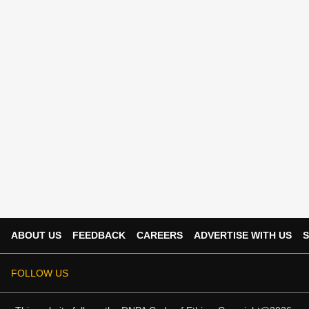
ABOUT US
FEEDBACK
CAREERS
ADVERTISE WITH US
S
FOLLOW US