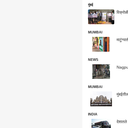
मुंबई
विक्रोळ
MUMBAI
माटुंग्
NEWS
Nagpur
MUMBAI
मुंबईती
INDIA
देशातले 