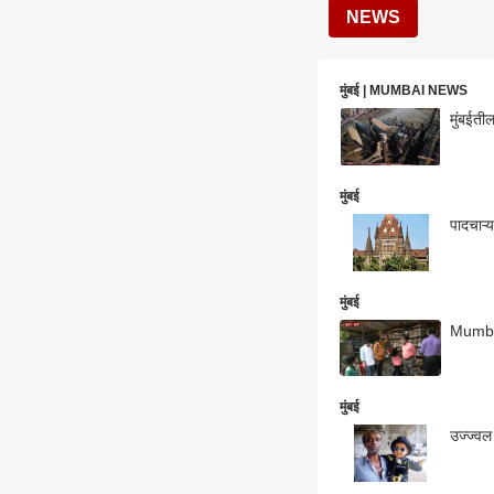
NEWS
मुंबई | MUMBAI NEWS
मुंबईती
मुंबई
पादचाऱ्
मुंबई
Mumbai
मुंबई
उज्ज्वल