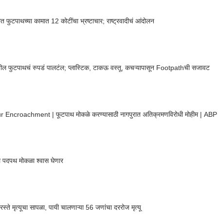
ीत फुटपाथच्या कामात 12 कोटींचा भ्रष्टाचार; राष्ट्रवादीचं आंदोलन
यातील फुटपाथचं रुपडं पालटंल; प्लास्टिक, टाकऊ वस्तू, कचऱ्यापासून Footpathची सजावट
 Encroachment | फूटपाथ मोकळे करण्यासाठी नागपुरात अतिक्रमणविरोधी मोहीम | A
ल पदपथ मोकळा श्वास घेणार
रस्ते मृत्यूचा सापळा, पायी चालणाऱ्या 56 जणांचा दररोज मृत्यू