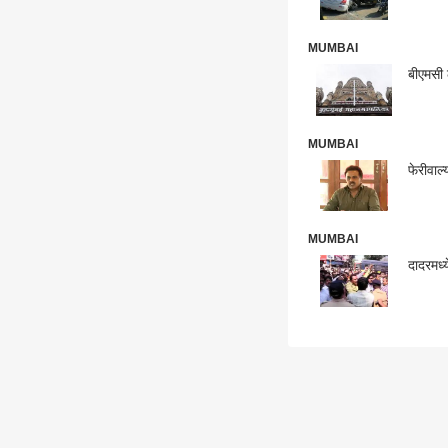
MUMBAI
बीएमसी
MUMBAI
फेरीवाल्
MUMBAI
दादरमध्य