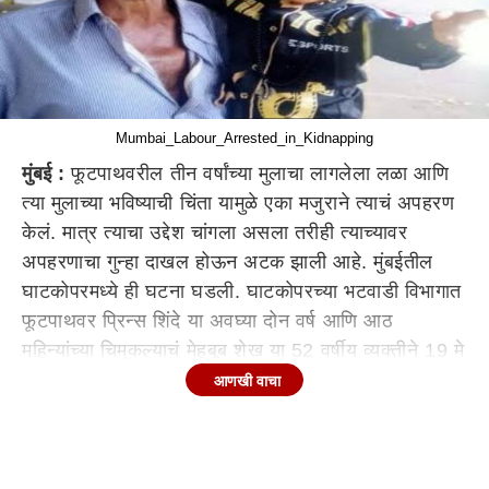
Mumbai_Labour_Arrested_in_Kidnapping
मुंबई :
फूटपाथवरील तीन वर्षांच्या मुलाचा लागलेला लळा आणि
त्या मुलाच्या भविष्याची चिंता यामुळे एका मजुराने त्याचं अपहरण
केलं. मात्र त्याचा उद्देश चांगला असला तरीही त्याच्यावर
अपहरणाचा गुन्हा दाखल होऊन अटक झाली आहे. मुंबईतील
घाटकोपरमध्ये ही घटना घडली. घाटकोपरच्या भटवाडी विभागात
फूटपाथवर प्रिन्स शिंदे या अवघ्या दोन वर्ष आणि आठ
महिन्यांच्या चिमुकल्याचं मेहबूब शेख या 52 वर्षीय व्यक्तीने 19 मे
रोजी अपहरण केलं होतं.
आणखी वाचा
प्रिन्स शिंदे हा औरंगाबाद इथे राहणाऱ्या सानू यांच्या पहिल्या
पतीपासून झालेला मुलगा आहे. मात्र सानूच्या आईने तिची
मुंबईमधील मैत्रीण वैष्णवी खानला गेल्यावर्षी प्रिन्सचा सांभाळ