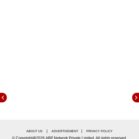
करण्यास दिलं होतं. वैष्णवी ही देखील मजूर असून भटवाडीच्या
फूटपाथवर राहते. तिच्याबरोबरच प्रिन्स राहू लागला. याच
फूटपाथवर मेहबूबही राहत होता. हळूहळू प्रिन्स हा मेहबूबसोबत
जास्त वेळ राहू लागला. त्यांच्यातला जिव्हाळा एवढा वाढला की
मेहबूब सगळ्यांना तो आपला नातूच असल्याचं सांगत असे. त्याला
जेवायला घालणं, आंघोळ घालणं, त्याची काळजी घेणं अशी सर्व
कामं मेहबूब करु लागला होता. प्रिन्सचं आयुष्य असं फूटपाथवर
जाऊ नये, त्याचं भविष्य उज्ज्वल व्हावं याची काळजी मेहबूबला
होऊ लागली. यासाठी अखेर मेहबूबने वैष्णवीकडून त्याचं अपहरण
करण्याचा निर्णय घेतला.
|
|
ABOUT US
ADVERTISEMENT
PRIVACY POLICY
© Copyright@2026.ABP Network Private Limited. All rights reserved.