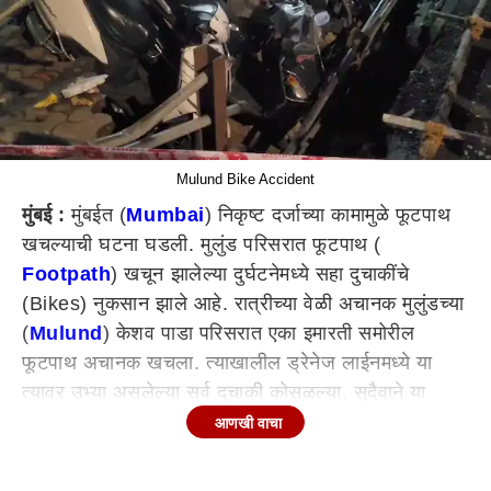
Mulund Bike Accident
मुंबई :
मुंबईत (
Mumbai
) निकृष्ट दर्जाच्या कामामुळे फूटपाथ
खचल्याची घटना घडली. मुलुंड परिसरात फूटपाथ (
Footpath
) खचून झालेल्या दुर्घटनेमध्ये सहा दुचाकींचे
(Bikes) नुकसान झाले आहे. रात्रीच्या वेळी अचानक मुलुंडच्या
(
Mulund
) केशव पाडा परिसरात एका इमारती समोरील
फूटपाथ अचानक खचला. त्याखालील ड्रेनेज लाईनमध्ये या
त्यावर उभ्या असलेल्या सर्व दुचाकी कोसळल्या. सुदैवाने या
घटनेत कोणलाही दुखातप अथवा कोणतीही जीवितहानी झालेली
आणखी वाचा
नाही. महत्त्वाचे म्हणजे दोन वर्षांपूर्वीच या फूटपाथचे काम
करण्यात आलं होते. परंतु दोन वर्षातच निकृष्ट दर्जाच्या