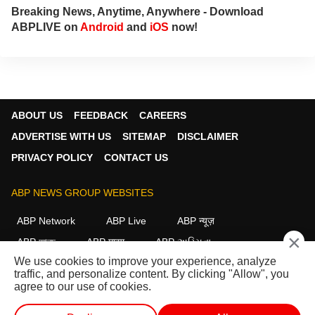
Breaking News, Anytime, Anywhere - Download
ABPLIVE on
Android
and
iOS
now!
ABOUT US
FEEDBACK
CAREERS
ADVERTISE WITH US
SITEMAP
DISCLAIMER
PRIVACY POLICY
CONTACT US
ABP NEWS GROUP WEBSITES
ABP Network
ABP Live
ABP न्यूज़
×
ABP আনন্দ
ABP माझा
ABP અસ્મિતા
We use cookies to improve your experience, analyze
ABP Ganga
ABP ਸਾਂਝਾ
ABP நாடு
ABP దేశం
traffic, and personalize content. By clicking "Allow", you
agree to our use of cookies.
FOLLOW US