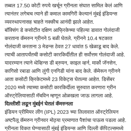
तब्बल 17.50 कोटी रुपये खर्चून ग्रीनला संघात सामिल केलं आणि
त्यानंतर लगेचच त्याने ही कमाल कामगिरी केल्यानं मुंबई इंडियन्स
व्यवस्थापनासह चाहते नक्कीच आनंदी झाले आहेत.
बॉक्सिंग डे कसोटीत दक्षिण आफ्रिकेच्या पहिल्या डावात गोलंदाजी
करताना कॅमरुन ग्रीनने 5 बळी घेतले. ग्रीनने 10.4 षटकात
गोलंदाजी करताना 3 मेडन्स ठेवत 27 धावांत 5 खेळाडू बाद केले.
त्याची आतापर्यंतची कसोटी कारकिर्दीतील ही सर्वोत्तम गोलंदाजी आहे.
यादरम्यान त्याने थेव्हिन्स डी ब्रुयन, काइल व्हर्न, मार्को जॅनसेन,
कागिसो रबाडा आणि लुंगी एनगिडी यांना बाद केले. कॅमेरून ग्रीनने
आता कसोटी क्रिकेटमध्ये 23 विकेट्स घेतल्या आहेत. डिसेंबर
2020 मध्ये त्याच्या कसोटी कारकिर्दीला सुरुवात करणारा ग्रीन
ऑस्ट्रेलियासाठी मॅचविन म्हणून ओळखला जाऊ लागला आहे.
दिल्लीशी लढून मुंबईनं घेतलं कॅमरुनला
इंडियन प्रीमियर लीग (IPL) 2023 च्या लिलावात ऑस्ट्रेलियन
अष्टपैलू कॅमरुन ग्रीनवर मोठ्या प्रमाणात पैशांचा पाऊस पडला आहे.
ग्रीनला विकत घेण्यासाठी मुंबई इंडियन्स आणि दिल्ली कॅपिटल्समध्ये