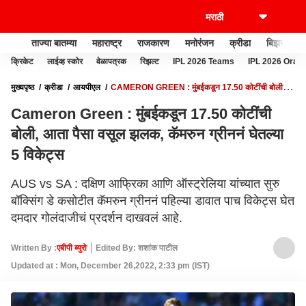
ताज्या बातम्या
महाराष्ट्र
राजकारण
मनोरंजन
क्रीडा
बिझनेस
क्रिकेट
लाईव्ह स्कोर
वेळापत्रक
रिझल्ट
IPL 2026 Teams
IPL 2026 Oran
मुख्यपृष्ठ
क्रीडा
आयपीएल
CAMERON GREEN : मुंबईकडून 17.50 कोटींची बोली,
आता पैसा वसूल झलक, कॅमरुन ग्रीननं घेतल्या 5 विकेट्स
Cameron Green : मुंबईकडून 17.50 कोटींची
बोली, आता पैसा वसूल झलक, कॅमरुन ग्रीननं घेतल्या
5 विकेट्स
AUS vs SA : दक्षिण आफ्रिका आणि ऑस्ट्रेलिया यांच्यात सुरु
बॉक्सिंग डे कसोटीत कॅमरुन ग्रीननं पहिल्या डावात पाच विकेट्स घेत
दमदार गोलंदाजीचं प्रदर्शन दाखवलं आहे.
Written By :
एबीपी ब्युरो
Edited By: शशांक पाटील
Updated at : Mon, December 26,2022, 2:33 pm (IST)