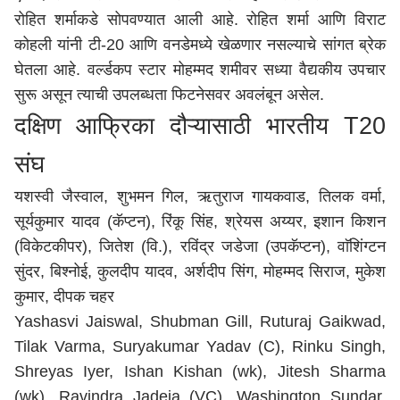
रोहित शर्माकडे सोपवण्यात आली आहे. रोहित शर्मा आणि विराट
कोहली यांनी टी-20 आणि वनडेमध्ये खेळणार नसल्याचे सांगत ब्रेक
घेतला आहे. वर्ल्डकप स्टार मोहम्मद शमीवर सध्या वैद्यकीय उपचार
सुरू असून त्याची उपलब्धता फिटनेसवर अवलंबून असेल.
दक्षिण आफ्रिका दौऱ्यासाठी भारतीय T20
संघ
यशस्वी जैस्वाल, शुभमन गिल, ऋतुराज गायकवाड, तिलक वर्मा,
सूर्यकुमार यादव (कॅप्टन), रिंकू सिंह, श्रेयस अय्यर, इशान किशन
(विकेटकीपर), जितेश (वि.), रविंद्र जडेजा (उपकॅप्टन), वाॅशिंग्टन
सुंदर, बिश्नोई, कुलदीप यादव, अर्शदीप सिंग, मोहम्मद सिराज, मुकेश
कुमार, दीपक चहर
Yashasvi Jaiswal, Shubman Gill, Ruturaj Gaikwad,
Tilak Varma, Suryakumar Yadav (C), Rinku Singh,
Shreyas Iyer, Ishan Kishan (wk), Jitesh Sharma
(wk), Ravindra Jadeja (VC), Washington Sundar,