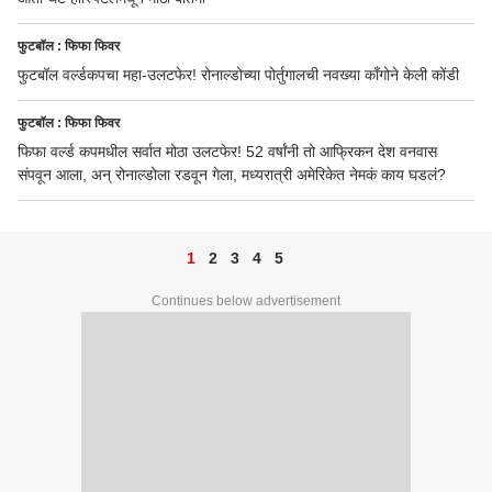
फुटबॉल : फिफा फिवर
फुटबॉल वर्ल्डकपचा महा-उलटफेर! रोनाल्डोच्या पोर्तुगालची नवख्या काँगोने केली कोंडी
फुटबॉल : फिफा फिवर
फिफा वर्ल्ड कपमधील सर्वात मोठा उलटफेर! 52 वर्षांनी तो आफ्रिकन देश वनवास
संपवून आला, अन् रोनाल्डोला रडवून गेला, मध्यरात्री अमेरिकेत नेमकं काय घडलं?
1
2
3
4
5
Continues below advertisement