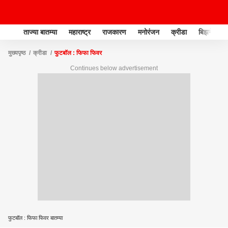
ताज्या बातम्या
महाराष्ट्र
राजकारण
मनोरंजन
क्रीडा
बिझनेस
मुख्यपृष्ठ
क्रीडा
फुटबॉल : फिफा फिवर
Continues below advertisement
फुटबॉल : फिफा फिवर बातम्या