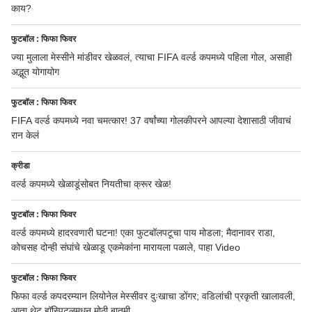
काय?
फुटबॉल : फिफा फिवर
ज्या मुलाला मेस्सीने मांडीवर खेळवलं, त्याचा FIFA वर्ल्ड कपमध्ये पहिला गोल, असाही
अद्भूत योगायोग
फुटबॉल : फिफा फिवर
FIFA वर्ल्ड कपमध्ये नवा चमत्कार! 37 वर्षांच्या गोलकीपरने आपल्या देशासाठी जीवाचं
रान केलं
क्रीडा
वर्ल्ड कपमध्ये खेळाडूंसोबत नियतीचा क्रूर खेळ!
फुटबॉल : फिफा फिवर
वर्ल्ड कपमध्ये हादरवणारी घटना! एका फुटबॉलपटूचा पाय मोडला; मैदानावर राडा,
कोचसह दोन्ही संघांचे खेळाडू एकमेकांना मारायला पळाले, पाहा Video
फुटबॉल : फिफा फिवर
फिफा वर्ल्ड कपदरम्यान लियोनेल मेस्सीवर दुःखाचा डोंगर; वडिलांची प्रकृती खालावली,
आता थेट हॉस्पिटलमधून मोठी बातमी