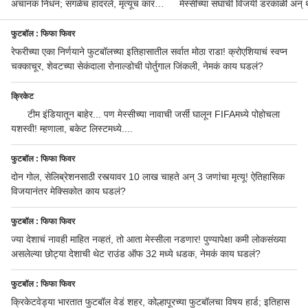
अचानक निधन; सगळेच हादरले, मृत्यूचं कारणही
मेस्सीच्या संघाची विजयी डरकाळी अन् 
सापडेना!
सेमीफायनल गाठली
फुटबॉल : फिफा फिवर
रेफरीच्या एका निर्णयाने फुटबॉलच्या इतिहासातील सर्वात मोठा राडा! क्रोएशियाचं स्वप्न
चक्काचूर, शेवटच्या सेकंदाला रोनाल्डोची पोर्तुगाल जिंकली, नेमकं काय घडलं?
क्रिकेट
टीम इंडियातून बाहेर... पण मेस्सीच्या नावाची जर्सी घालून FIFAमध्ये पोहोचला
यशस्वी! म्हणाला, बकेट लिस्टमध्ये....
फुटबॉल : फिफा फिवर
दोन गोल, सेलिब्रेशनसाठी रस्त्यावर 10 लाख चाहते अन् 3 जणांचा मृत्यू! ऐतिहासिक
विजयानंतर मेक्सिकोत काय घडलं?
फुटबॉल : फिफा फिवर
ज्या देशाचं नावही माहित नव्हतं, तो आता मेस्सीला नडणार! पुण्यापेक्षा कमी लोकसंख्या
असलेल्या छोट्या देशाची थेट राउंड ऑफ 32 मध्ये धडक, नेमकं काय घडलं?
फुटबॉल : फिफा फिवर
क्रिकेटवेड्या भारतात फुटबॉल वेडं शहर, कोल्हापूरच्या फुटबॉलचा विषय हार्ड; इतिहास