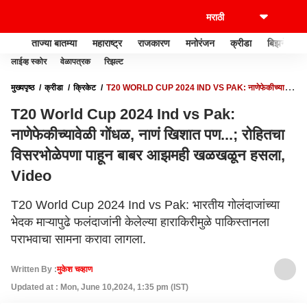
ताज्या बातम्या
महाराष्ट्र
राजकारण
मनोरंजन
क्रीडा
बिझनेस
लाईव्ह स्कोर
वेळापत्रक
रिझल्ट
मुख्यपृष्ठ
क्रीडा
क्रिकेट
T20 WORLD CUP 2024 IND VS PAK: नाणेफेकीच्यावेळी
गोंधळ, नाणं खिशात पण...; रोहितचा विसरभोळेपणा पाहून बाबर आझमही खळखळून हसला, VIDEO
T20 World Cup 2024 Ind vs Pak:
नाणेफेकीच्यावेळी गोंधळ, नाणं खिशात पण...; रोहितचा
विसरभोळेपणा पाहून बाबर आझमही खळखळून हसला,
Video
T20 World Cup 2024 Ind vs Pak: भारतीय गोलंदाजांच्या
भेदक माऱ्यापुढे फलंदाजांनी केलेल्या हाराकिरीमुळे पाकिस्तानला
पराभवाचा सामना करावा लागला.
Written By :
मुकेश चव्हाण
Updated at : Mon, June 10,2024, 1:35 pm (IST)