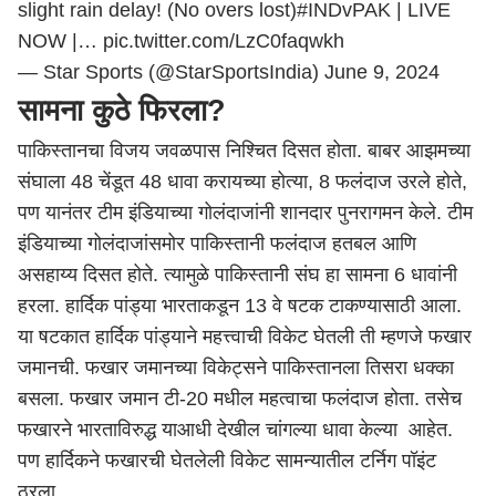
slight rain delay! (No overs lost)
#INDvPAK
| LIVE
NOW |…
pic.twitter.com/LzC0faqwkh
— Star Sports (@StarSportsIndia)
June 9, 2024
सामना कुठे फिरला?
पाकिस्तानचा विजय जवळपास निश्चित दिसत होता. बाबर आझमच्या
संघाला 48 चेंडूत 48 धावा करायच्या होत्या, 8 फलंदाज उरले होते,
पण यानंतर टीम इंडियाच्या गोलंदाजांनी शानदार पुनरागमन केले. टीम
इंडियाच्या गोलंदाजांसमोर पाकिस्तानी फलंदाज हतबल आणि
असहाय्य दिसत होते. त्यामुळे पाकिस्तानी संघ हा सामना 6 धावांनी
हरला. हार्दिक पांड्या भारताकडून 13 वे षटक टाकण्यासाठी आला.
या षटकात हार्दिक पांड्याने महत्त्वाची विकेट घेतली ती म्हणजे फखार
जमानची. फखार जमानच्या विकेट्सने पाकिस्तानला तिसरा धक्का
बसला. फखार जमान टी-20 मधील महत्वाचा फलंदाज होता. तसेच
फखारने भारताविरुद्ध याआधी देखील चांगल्या धावा केल्या आहेत.
पण हार्दिकने फखारची घेतलेली विकेट सामन्यातील टर्निग पॉइंट
ठरला.