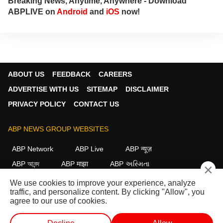
Breaking News, Anytime, Anywhere - Download
ABPLIVE on
Android
and
iOS
now!
ABOUT US
FEEDBACK
CAREERS
ADVERTISE WITH US
SITEMAP
DISCLAIMER
PRIVACY POLICY
CONTACT US
ABP NEWS GROUP WEBSITES
ABP Network
ABP Live
ABP न्यूज़
ABP আনন্দ
ABP माझा
ABP અસ્મિતા
×
ABP Ganga
ABP ਸਾਂਝਾ
ABP நாடு
ABP దేశం
We use cookies to improve your experience, analyze
traffic, and personalize content. By clicking "Allow", you
FOLLOW US
agree to our use of cookies.