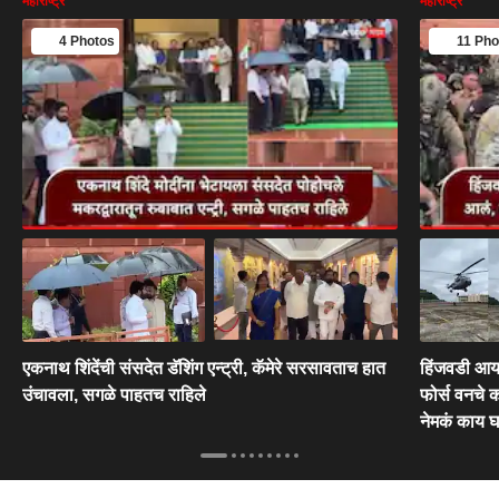
महाराष्ट्र
महाराष्ट्र
4 Photos
11 Pho
एकनाथ शिंदेंची संसदेत डॅशिंग एन्ट्री, कॅमेरे सरसावताच हात
हिंजवडी आयट
उंचावला, सगळे पाहतच राहिले
फोर्स वनचे क
नेमकं काय 