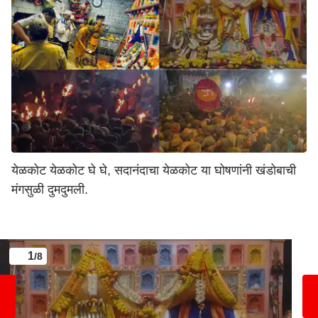
येळकोट येळकोट घे घे, सदानंदाचा येळकोट या घोषणांनी खंडोबाची
मंगसुळी दुमदुमली.
1
/8