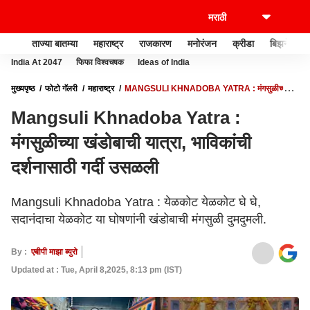
ताज्या बातम्या
महाराष्ट्र
राजकारण
मनोरंजन
क्रीडा
बिझनेस
India At 2047
फिफा विश्वचषक
Ideas of India
मुख्यपृष्ठ
फोटो गॅलरी
महाराष्ट्र
MANGSULI KHNADOBA YATRA : मंगसुळीच्या
खंडोबाची यात्रा, भाविकांची दर्शनासाठी गर्दी उसळली
Mangsuli Khnadoba Yatra :
मंगसुळीच्या खंडोबाची यात्रा, भाविकांची
दर्शनासाठी गर्दी उसळली
Mangsuli Khnadoba Yatra : येळकोट येळकोट घे घे,
सदानंदाचा येळकोट या घोषणांनी खंडोबाची मंगसुळी दुमदुमली.
By :
एबीपी माझा ब्युरो
Updated at : Tue, April 8,2025, 8:13 pm (IST)