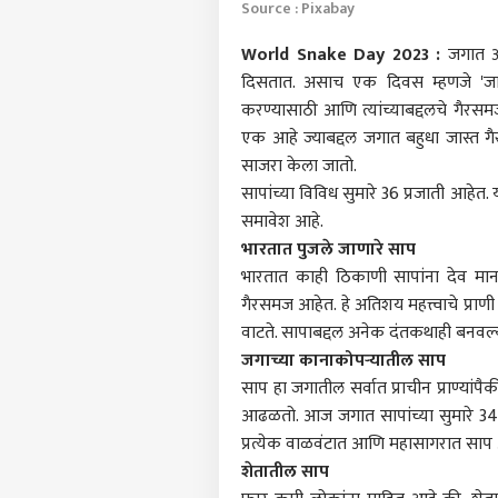
Source : Pixabay
World Snake Day 2023 :
जगात अस
दिसतात. असाच एक दिवस म्हणजे 'जागत
करण्यासाठी आणि त्यांच्याबद्दलचे गैरस
एक आहे ज्याबद्दल जगात बहुधा जास्त गैर
साजरा केला जातो.
सापांच्या विविध सुमारे 36 प्रजाती आहेत. 
समावेश आहे.
भारतात पुजले जाणारे साप
भारतात काही ठिकाणी सापांना देव मानल
गैरसमज आहेत. हे अतिशय महत्त्वाचे प्राण
वाटते. सापाबद्दल अनेक दंतकथाही बनवल्य
जगाच्या कानाकोपऱ्यातील साप
साप हा जगातील सर्वात प्राचीन प्राण्यांप
पर्सनल
आढळतो. आज जगात सापांच्या सुमारे 3458 प्
प्रत्येक वाळवंटात आणि महासागरात स
शेतातील साप
टॉप
हॅलो गेस्ट