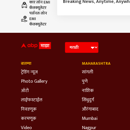
Breaking News, Anytime, Anyw
कार लोन EMI
कॅलक्यूलेटर
पर्सनल लोन
EMI
कॅलक्यूलेटर
बातम्या
MAHARASHTRA
ट्रेडिंग न्यूज
सांगली
Photo Gallery
पुणे
ऑटो
नाशिक
लाईफस्टाईल
सिंधुदुर्ग
निवडणूक
औरंगाबाद
करमणूक
Mumbai
Video
Nagpur