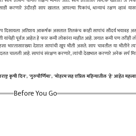
त साप शोधणे चांगले लक्षण मानले जाते. साप शेतातील किटक खातात जे पिका
डी करणारे उंदीरही साप खातात. आपल्या पिकांचं, धान्याचं रक्षण व्हावं यास
क्रीडा
राजकारण
राज
. साप दिसायला अतिशय आकर्षक असतात तितकंच काही सापांचं सौंदर्य भयावह अस
्राणी यांचेही पूर्वज आहेत हे फार कमी लोकांना माहीत आहे. जगात कमी पण तरीही 
 बंद केलंत ना, मग पगार
रोहित शर्मा आणि विराट
एकनाथ शिंदे तुमच्या एवढ्या
निवड
सहसा भारतासारख्या देशात सापांची खूप भीती असते. साप चावतील या भीतीने त्या
ी बंद करा..' डॉक्टरांचा
कोहलीच्या मागे हात धुवून
सीट पाडेन की तुम्हाला
आणि
दलत चालली आहे. सापांचं संरक्षण करणारे, त्यांची देखभाल करणारे अनेक सर्प मित्
ातडीने मागे घेण्याचे मुंबई
लागलेल्या अजित
पुणे
पश्चाताप होईल, तुमच्यापेक्षा
क्राईम
शिंद
भविष
र्टाचे निर्देश
आगरकरांचीच आता खूर्ची
उद्धव ठाकरे बरे; मनोज जरांगे
वाचा 
धोक्यात आली? रोहितच्या त्या
पाटलांची आगपाखड
बातम्या अंगलट आल्याची
्र कृषी दिन', 'गुरुपौर्णिमा', 'मोहरम'सह एप्रिल महिन्यातील 'हे' आहेत महत्त्वा
चर्चा!
Before You Go
विश्वकर्मा रक्तबंबाळ
पुणेकरांसाठी मोठी बातमी!
येरवडा जेलबाहेर फटाकेबाजी
देवघ
थेत थरथरत घराबाहेर
'MH 12 ZZ' नंतर गाड्यांवर
करत कैदी गुंडाचं बर्थ-डे
तडा 
ा, दहीहंडीचा सराव
कोणती सिरीज येणार?
सेलिब्रेशन; 'हॅपी बर्थडे सुलतान
अशा
री पोरं वाचवायला घरात
मुरलीधर मोहोळ-नितीन
भाई' म्हणत सोशल मीडियावर
शास्
ी, पण सूरजने अंधारात
गडकरींच्या भेटीनंतर महत्त्वाची
व्हिडिओ; पोलिसांनी खाकीचा
जाणू
ार शस्त्र फिरवलं
माहिती समोर
हिसका दाखवला अन्...