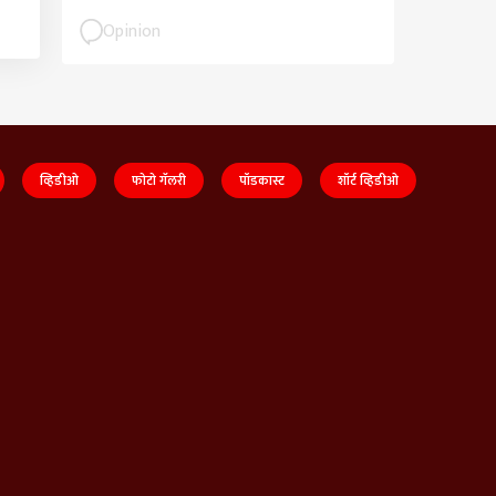
Opinion
व्हिडीओ
फोटो गॅलरी
पॉडकास्ट
शॉर्ट व्हिडीओ