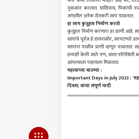
फार कमी लोकांना माहित आहे की, शेता
नुकसान करतात. याशिवाय, पिकांची नासा
मुंबई
आमच्यासोबत जाहिरात करा
जगातील अनेक शेतकरी साप पाळतात.
प्रायव्हसी पॉलिसी
हा साप कुतूहल निर्माण करतो
संपर्क साधा
कुतूहल निर्माण करणारा हा प्राणी आहे
करिअर
सापांचे पूर्वज हे डायनासोर, सरपटणारे प
'काम
सापांना पाळीव प्राणी म्हणून पाळतात. 
फीडबॅक
घेणंह
हत्याही केली जाते. पण, आता परिस्थिती ब
आमच्याबद्दल
संप त
क्राईम
आपल्याला पाहायला मिळतात.
हायको
महत्त्वाच्या बातम्या :
Important Days in July 2023 : 'महाराष्ट
दिवस; वाचा संपूर्ण यादी
अंजू 
अवस्
LOGIN
आल्य
करणा
शिरल
धारद