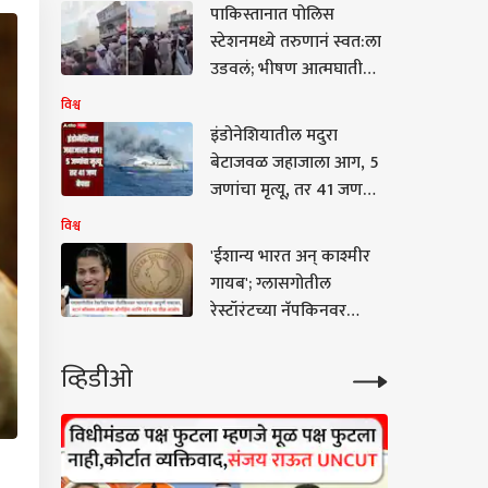
दिल्ली कनेक्शन
पाकिस्तानात पोलिस
स्टेशनमध्ये तरुणानं स्वत:ला
उडवलं; भीषण आत्मघाती
हल्ल्यात 8 पोलिसांसह 14
विश्व
जणांच्या चिंधड्या, 22
इंडोनेशियातील मदुरा
जखमी, दहशतवादाविरोधात
बेटाजवळ जहाजाला आग, 5
रॅली सुरु असतानाच रक्तपात
जणांचा मृत्यू, तर 41 जण
बेपत्ता, 225 जणांना
विश्व
वाचवण्यात यश
'ईशान्य भारत अन् काश्मीर
गायब'; ग्लासगोतील
रेस्टॉरंटच्या नॅपकिनवर
भारताचा अपूर्ण नकाशा,
स्टार बॉक्सर लव्हलिना
व्हिडीओ
बोर्गोहेन आणि BFI चा तीव्र
आक्षेप