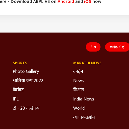
here - Download ABPLIVE on
Android
and
iOS
now!
गेम्स
लाईव्ह टीव्ही
SPORTS
MARATHI NEWS
Photo Gallery
क्राईम
आशिया कप 2022
News
क्रिकेट
शिक्षण
IPL
India News
टी - 20 वर्ल्डकप
World
व्यापार-उद्योग