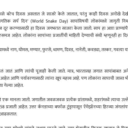
े बरेच दिवस असतात जे साजरे केले जातात, परंतु काही दिवस अनोखे दे
िक सर्प दिन' (World Snake Day) सापांविषयी लोकांमध्ये जागृती निर्
मज दूर करण्यासाठी हा दिवस जगभरात साजरा केला जातो. साप हा अशा प्राण्यांप
समज आहेत. लोकांना सापांच्या प्रजातींची माहिती देण्याची संधी म्हणूनही हा द
यामध्ये नाग, घोमस, मण्यार, फुरसे, धामण, दिवड, नानेती, कवड्या, तस्कर, गवत्या या
ं जातं आणि त्यांची पूजाही केली जाते. मात्र, भारतासह जगात सापांबाबत अ
ी आहेत आणि पर्यावरणासाठी त्यांना खूप महत्त्व आहे. पण लोकांना सापाची जास्त भ
ा गेल्या आहेत.
ैकी एक मानला जातो. जगातील जवळजवळ प्रत्येक प्रांतामध्ये, शहरांमध्ये त्याचा उल्
 कॉर्नर
रजाती आहेत. उत्तर कॅनडाच्या बर्फाळ टुंड्रापासून ऍमेझॉनच्या हिरव्या जंगलांपर्
ाप आढळतात.
 आर्टिकल
टॉप रील्स