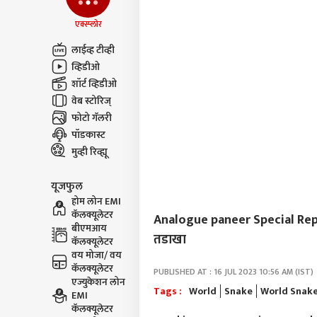
एक्स्प्लोर
लाईव्ह टीव्ही
व्हिडीओ
शॉर्ट व्हिडीओ
वेब स्टोरिज्
फोटो गॅलरी
पॉडकास्ट
मुव्ही रिव्ह्यू
यूजफुल
होम लोन EMI
कॅलक्यूलेटर
Analogue paneer Special Report :
बीएमआय
तडाखा
कॅलक्यूलेटर
वय मोजा/ वय
कॅलक्यूलेटर
PUBLISHED AT : 16 JUL 2023 10:56 AM (IST)
एज्युकेशन लोन
Tags :
World
Snake
World Snake
EMI
कॅलक्यूलेटर