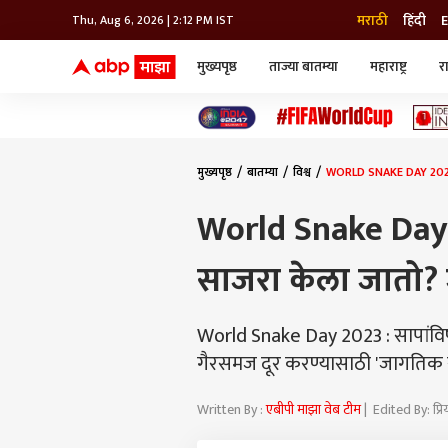
मराठी
हिंदी
E
Thu, Aug 6, 2026 | 2:12 PM IST
मुख्यपृष्ठ
ताज्या बातम्या
महाराष्ट्र
र
बातम्या
जॅाब माझा
लाईफ
भारत
महाराष्ट्र
टेक-गॅजेट
मुंबई
ऑटो
टेलिव्हिजन
विश्व
विश्व
मुख्यपृष्ठ
बातम्या
विश्व
WORLD SNAKE DAY 2023 : '
कोल्हापूर
पुणे
World Snake Day 2
नवी मुंबई
अमरावती
साजरा केला जातो? जा
अहमदनगर
अकोला
World Snake Day 2023 : सापांविषयी
गैरसमज दूर करण्यासाठी 'जागतिक स
Written By :
एबीपी माझा वेब टीम
| Edited By: प्र