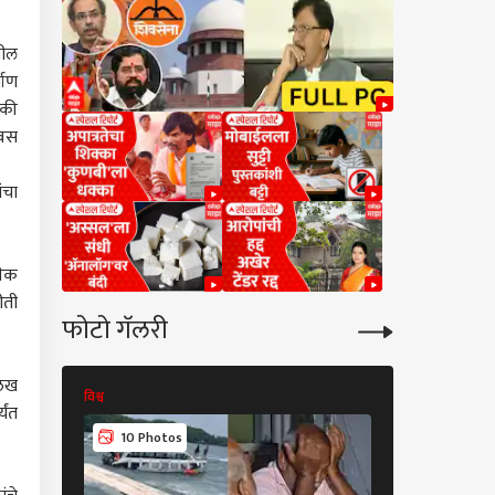
खील
माण
ैकी
िवस
ंचा
नेक
ीती
फोटो गॅलरी
लेख
विश्व
विश्व
यंत
10 Photos
11 Photos