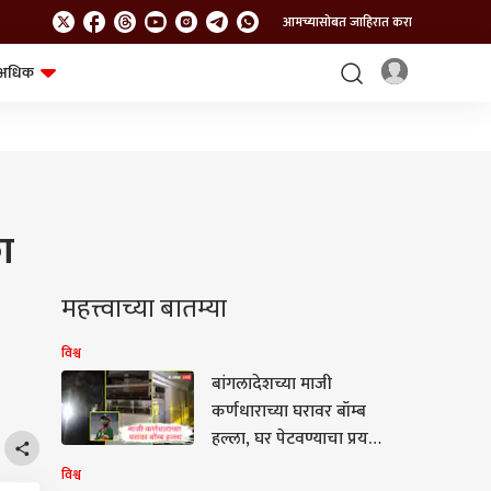
आमच्यासोबत जाहिरात करा
अधिक
शेत-शिवार
भविष्य
ा
महत्त्वाच्या बातम्या
विश्व
बांगलादेशच्या माजी
कर्णधाराच्या घरावर बॉम्ब
हल्ला, घर पेटवण्याचा प्रयत्न;
हल्ल्यामागे शेख हसिनांचे
विश्व