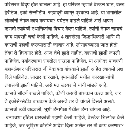
परिसरत विदृप होत चालला आहे. हा परिसर म्हणजे वेस्टन घाट, वल्ड
हेरीटेज, इको सेन्सीटीव, सह्याद्री व्याग्र प्रकल्प आहे. या भागातील
लोकांनी नेमक काय करायच? पर्यटन वाढले पाहिजे असं आपण
म्हणतो त्यावेळी स्थानिकांचा विचार केला पाहिजे. त्यांनी नेमक खायचं
काय यावरही चर्चा केली पाहिजे. 4 तारखेला जिल्हाधिकारी आणि मी
कासची पहाणी करण्यासाठी जाणार आहे. लोणावळ्याला जात होतो
तेंव्हा ते हिरवगार होते, आज तेथे झाडे नाहीत. कासची झाडी जपली
पाहिजेत, पर्यावरणाचा समतोल राखला पाहिजेत, या आगोदर पाचगणी
महाबळेश्वर परिसरात जी बेकायदा बांधकामे झाली आहेत त्याकडे लक्ष
दिले पाहिजेत. साखर कारखाने, एमायडीसी मधील कारखान्यांची
तपासणी झाली पाहिजे, असे मत उदयराजे यांनी मांडले आहे.
कासचे सौंदर्य राखले पाहिजे, कोणी कसही बांधकाम करत आहे, जर
ते इकोसेन्सेटीव बांधकाम केले असते तर ते चांगले दिसले असते.
कासची उंची वाढवली, भूशी डॅम्पपेक्षा येथील डॅम्प चांगला आहे.
बऱ्याचशा हॉटेल धारकांची पहाणी केली पाहिजे, वेस्टेज डिस्पोज केले
पाहिजे, जर सुप्रिम कोर्टाने आदेश दिला असेल तर मी काय करणार?