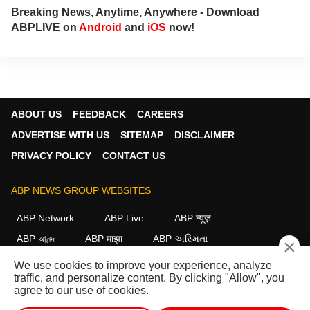
Breaking News, Anytime, Anywhere - Download
ABPLIVE on
Android
and
iOS
now!
ABOUT US
FEEDBACK
CAREERS
ADVERTISE WITH US
SITEMAP
DISCLAIMER
PRIVACY POLICY
CONTACT US
ABP NEWS GROUP WEBSITES
ABP Network
ABP Live
ABP न्यूज़
ABP আনন্দ
ABP माझा
ABP અસ્મિતા
×
ABP Ganga
ABP ਸਾਂਝਾ
ABP நாடு
ABP దేశం
We use cookies to improve your experience, analyze
traffic, and personalize content. By clicking "Allow", you
FOLLOW US
agree to our use of cookies.