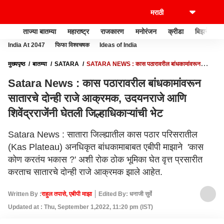
ताज्या बातम्या
महाराष्ट्र
राजकारण
मनोरंजन
क्रीडा
बिझनेस
India At 2047
फिफा विश्वचषक
Ideas of India
मुख्यपृष्ठ
बातम्या
SATARA
SATARA NEWS : कास पठारावरील बांधकामांवरून
सातारचे दोन्ही राजे आक्रमक, उदयनराजे आणि शिवेंद्रराजेंनी घेतली जिल्हाधिकाऱ्यांची भेट
Satara News : कास पठारावरील बांधकामांवरून
सातारचे दोन्ही राजे आक्रमक, उदयनराजे आणि
शिवेंद्रराजेंनी घेतली जिल्हाधिकाऱ्यांची भेट
Satara News : सातारा जिल्ह्यातील कास पठार परिसरातील
(Kas Plateau) अनधिकृत बांधकामाबाबत एबीपी माझाने 'कास
कोण करतंय भकास ?' अशी रोक ठोक भूमिका घेत वृत्त प्रसारीत
करताच सातारचे दोन्ही राजे आक्रमक झाले आहेत.
Written By :
राहुल तपासे, एबीपी माझा
Edited By: धनाजी सुर्वे
Updated at : Thu, September 1,2022, 11:20 pm (IST)