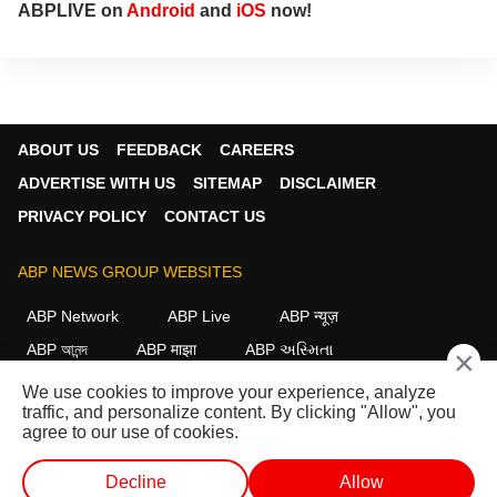
ABPLIVE on
Android
and
iOS
now!
ABOUT US
FEEDBACK
CAREERS
ADVERTISE WITH US
SITEMAP
DISCLAIMER
PRIVACY POLICY
CONTACT US
ABP NEWS GROUP WEBSITES
ABP Network
ABP Live
ABP न्यूज़
ABP আনন্দ
ABP माझा
ABP અસ્મિતા
×
ABP Ganga
ABP ਸਾਂਝਾ
ABP நாடு
ABP దేశం
We use cookies to improve your experience, analyze
traffic, and personalize content. By clicking "Allow", you
FOLLOW US
agree to our use of cookies.
Decline
Allow