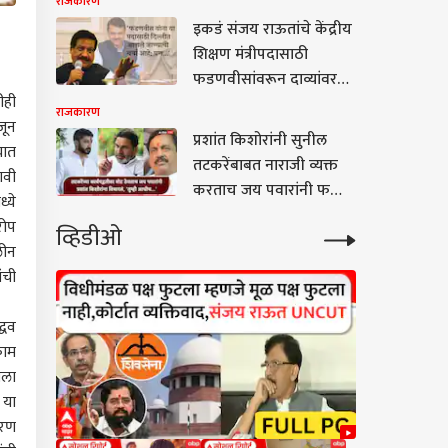
राजकारण
शिंदे
अधिकाऱ्यांना सुनावलं
इकडं संजय राऊतांचे केंद्रीय
शिक्षण मंत्रीपदासाठी
फडणवीसांवरून दाव्यांवर
ीही
दावे, पण पृथ्वीराजबाबांनी
राजकारण
जून
मांडली वेगळीच भूमिका! थेट
प्रशांत किशोरांनी सुनील
यात
म्हणाले, 'त्यांना केंद्रात संधी
तटकरेंबाबत नाराजी व्यक्त
ावी
मिळाल्यास देशातील Gen Z
करताच जय पवारांनी फक्त
्ये
आणि काँग्रेस...'
एकच प्रश्न विचारला,
रोप
व्हिडीओ
म्हणाले...
लीन
ंची
्धव
काम
ाला
 या
ारण