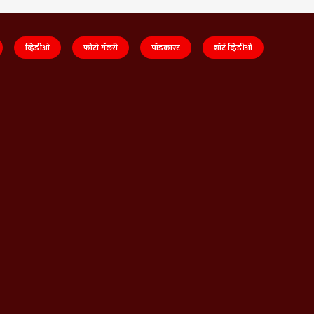
व्हिडीओ
फोटो गॅलरी
पॉडकास्ट
शॉर्ट व्हिडीओ