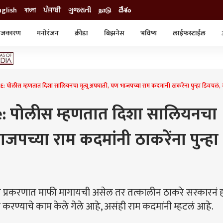
nglish
বাংলা
ਪੰਜਾਬੀ
ગુજરાતી
நாடு
దేశం
ाजकारण
मनोरंजन
क्रीडा
बिझनेस
भविष्य
लाईफस्टाईल
स्टाईल
क्राईम
व्यापार-उद्योग
ट्रेडिंग
ऑटो
पोलीस म्हणतात दिशा सालियनचा मृत्यू अपघाती, पण भाजपच्या राम कदमांनी ठाकरेंना पुन्हा डिवचलं, म्
e: पोलीस म्हणतात दिशा सालियनचा
ाजपच्या राम कदमांनी ठाकरेंना पुन्हा
 प्रकरणात माफी मागायची असेल तर तत्कालीन ठाकरे सरकारनं 
ट करण्याचे काम केले गेले आहे, असंही राम कदमांनी म्हटलं आहे.