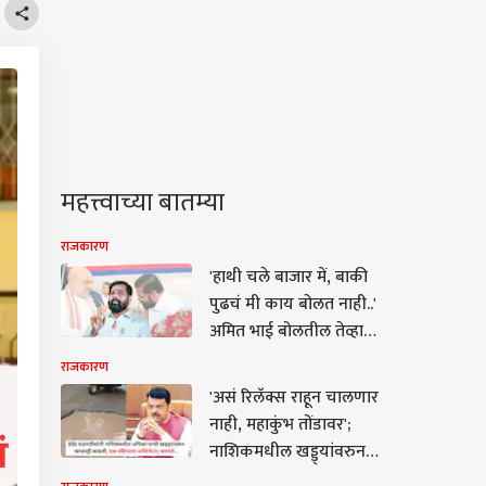
महत्त्वाच्या बातम्या
राजकारण
'हाथी चले बाजार में, बाकी
पुढचं मी काय बोलत नाही..'
अमित भाई बोलतील तेव्हा
विरोधक पळून जातील,
राजकारण
त्यांना देशभक्ती दुसऱ्यांनी
'असं रिलॅक्स राहून चालणार
शिकवायची गरज नाही,
नाही, महाकुंभ तोंडावर';
मोदीजींच्या निवासाबाहेर
नाशिकमधील खड्ड्यांवरुन
आंदोलन षड्यंत्र : एकनाथ
देवेंद्र फडणवीसांनी