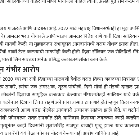
 दिशा सालियानच्या वडिलांची माफी मागायला पाहिजे त्यांनी, असंही पुढे राम कदम या
 कॉर्नर
तिशय गाजलेले आणि वादग्रस्त आहे. 2022 मध्ये
महाराष्ट्र
विधानसभेतही हा मुद्दा उपस्
गटाचे) आमदार भरत गोगावले आणि भाजप आमदार नितेश राणे यांनी दिशा सालियनच
ची मागणी केली. या मुद्द्यावरून सभागृहात आमदारांमध्ये बराच गोंधळ झाला होता.
 आर्टिकल
टॉप रील्स
ेंची नार्को टेस्ट करण्याची मागणीही केली होती. दिशा सॅलियन एक सेलिब्रिटी मॅन
पूत, भारती सिंग सारख्या अनेक प्रसिद्ध कलाकारांसोबत काम केले.
ारण
व्यापार-उद्योग
रत्नागिरी
राज
तून गंभीर आरोप
 जून 2020 च्या त्या रात्री दिशाच्या मालवणी येथील घरात तिच्या जवळच्या मित्रांसह
ित्य ठाकरे, त्यांचा एक अंगरक्षक, सूरज पांचोली, दिनो मौर्या ही मंडळी दाखल झ
 लोकांनी दिशाचा सामूहिक बलात्कार केल्याचा गौप्यस्फोटही सालियन यांचे व
 चले बाजार में, बाकी
पाच दिवसांमध्ये सोने
रत्नागिरीमधील कामथे
इकडं
 घटनेनंतर दिशाचं जिवंत राहणं अनेकांना त्रासात टाकणारं होतं म्हणून तिला काय
ं मी काय बोलत नाही..'
6400 रुपयांनी महागलं,
उपजिल्हा रुग्णालयातील डॉ.
शिक्
 राजकारणी आणि वरिष्ठ पोलीस अधिकारी अचानक सक्रिय झाले होते. या घटनेन
 भाई बोलतील तेव्हा
ारण
चांदीच्या दरात 12 हजारांची
छत्रपती संभाजीनगर
कांचन मदार लाचप्रकरणी
राजकारण
फडणव
क्राई
यांशी फोनवरून सतत संपर्कात होते. याशिवाय दिशाच्या जवळच्या काही व्यक्तींन
धक पळून जातील, त्यांना
वाढ, जाणून घ्या सोने चांदीचे
निलंबित; आरोग्य विभागाची
दावे
्ती दुसऱ्यांनी
नवे दर
कारवाई
मांड
 मृत्यूनंतर काही दिवसांनी सुशांससिंह राजपूत याचाही मृत्यू झाला याच कालाव
ायची गरज नाही,
म्हणा
दित्य ठाकरेंनी 44 वेळा फोनवर बोलणं केल्याचाही आरोप याचिकेत आहे.
जींच्या निवासाबाहेर
मिळ