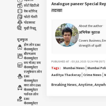
Analogue paneer Special Report :
शॉर्ट व्हिडीओ
तडाखा
वेब स्टोरिज्
फोटो गॅलरी
पॉडकास्ट
About the author
मुव्ही रिव्ह्यू
अभिषेक मुठाळ
यूजफुल
Covers Business, En
होम लोन EMI
strength of quill!
कॅलक्यूलेटर
बीएमआय
कॅलक्यूलेटर
PUBLISHED AT : 03 JUL 2025 12:24 PM (IST)
वय मोजा/ वय
कॅलक्यूलेटर
Tags :
Mumbai News
Mumbai Pol
एज्युकेशन लोन
Aaditya Thackeray
Crime News
M
EMI
कॅलक्यूलेटर
Breaking News, Anytime, Anyw
कार लोन EMI
कॅलक्यूलेटर
पर्सनल लोन
EMI
कॅलक्यूलेटर