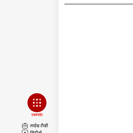
आंदोल
SC-S
लेयर'
LOGIN
संक
SEBC 
सरकार
प्रतिज
एक्स्प्लोर
लाईव्ह टीव्ही
व्हिडीओ