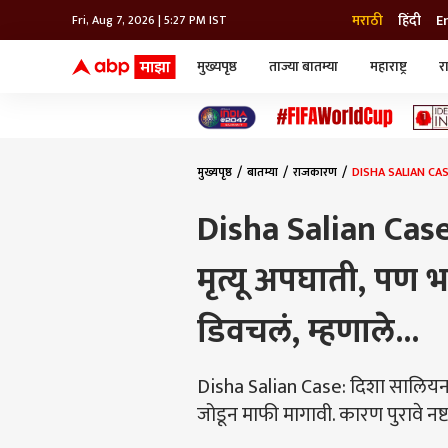
मराठी
हिंदी
E
Fri, Aug 7, 2026 | 5:27 PM IST
मुख्यपृष्ठ
ताज्या बातम्या
महाराष्ट्र
र
बातम्या
जॅाब माझा
लाईफ
भारत
महाराष्ट्र
टेक-गॅजेट
मुंबई
ऑटो
टेलिव्हिजन
विश्व
विश्व
मुख्यपृष्ठ
बातम्या
राजकारण
DISHA SALIAN CASE: 
कोल्हापूर
पुणे
Disha Salian Cas
नवी मुंबई
अमरावती
मृत्यू अपघाती, पण भ
अहमदनगर
अकोला
डिवचलं, म्हणाले...
Disha Salian Case: दिशा सालियन
जोडून माफी मागावी. कारण पुरावे नष्