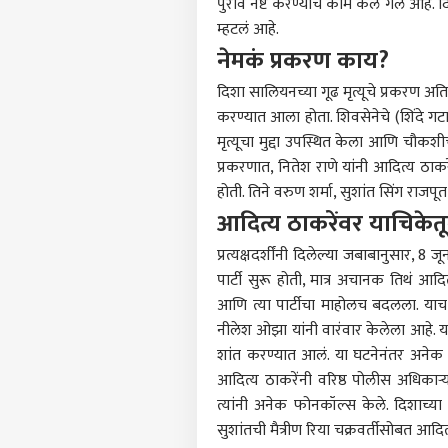
पुरावे नष्ट करण्याचे काम केले गेले आहे.
म्हटलं आहे.
नेमकं प्रकरण काय?
पर्सनल
दिशा सालियनच्या गूढ मृत्यूचे प्रकरण अ
करण्यात आला होता. शिवसेनेचे (शिंदे 
मृत्यूचा मुद्दा उपस्थित केला आणि चौकशी
टॉप
हॅलो गेस्ट
प्रकरणात, नितेश राणे यांनी आदित्य ठाकर
होती. तिने वरुण शर्मा, सुशांत सिंग राज
राजक
आमच्यासोबत जाहिरात करा
आदित्य ठाकरेंवर याचिके
प्रायव्हसी पॉलिसी
प्रत्यक्षदर्शींनी दिलेल्या जबाबानुसार, 8
संपर्क साधा
पार्टी सुरू होती, मात्र अचानक तिथं आद
करिअर
आणि त्या पार्टीचा माहोलच बदलला. याच
'हाथी
नीलेश ओझा यांनी वारंवार केलेला आहे. या
फीडबॅक
पुढच
शांत करण्यात आलं. या घटनेनंतर अनेक
आमच्याबद्दल
अमित
राजक
आदित्य ठाकरेंनी वरिष्ठ पोलीस अधिकाऱ्
विरो
देशभक
त्यांनी अनेक फोनकॉल्स केले. दिशाच्या
शिकव
सुशांतची मैत्रीण रिया चक्रवर्तीसोबत आ
मोदी