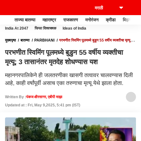
ताज्या बातम्या
महाराष्ट्र
राजकारण
मनोरंजन
क्रीडा
बिझनेस
India At 2047
फिफा विश्वचषक
Ideas of India
मुख्यपृष्ठ
बातम्या
PARBHANI
परभणीत स्विमिंग पूलमध्ये बुडुन 55 वर्षीय व्यक्तीचा मृत्यू; 3
तासानंतर मृतदेह शोधण्यास यश
परभणीत स्विमिंग पूलमध्ये बुडुन 55 वर्षीय व्यक्तीचा
मृत्यू; 3 तासानंतर मृतदेह शोधण्यास यश
महानगरपालिकेने ही जलतरणीका खासगी तत्वावर चालवण्यास दिली
आहे, काही वर्षांपूर्वी असाच एका तरुणाचा मृत्यू येथे झाला होता.
Written By :
पंकज क्षीरसागर, एबीपी माझा
Updated at : Fri, May 9,2025, 5:41 pm (IST)