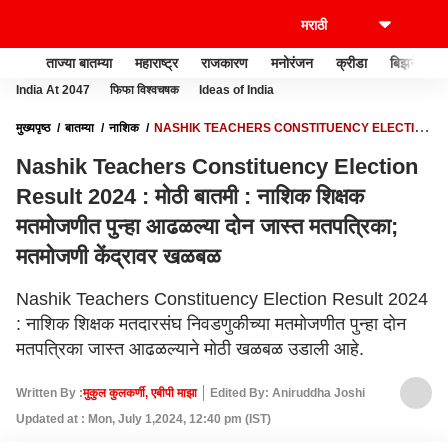
ताज्या बातम्या
महाराष्ट्र
राजकारण
मनोरंजन
क्रीडा
बिझनेस
India At 2047
फिफा विश्वचषक
Ideas of India
मुख्यपृष्ठ
बातम्या
नाशिक
NASHIK TEACHERS CONSTITUENCY ELECTION
RESULT 2024 : मोठी बातमी : नाशिक शिक्षक मतमोजणीत पुन्हा आढळल्या दोन जास्त
Nashik Teachers Constituency Election
मतपत्रिका; मतमोजणी केंद्रावर खळबळ
Result 2024 : मोठी बातमी : नाशिक शिक्षक
मतमोजणीत पुन्हा आढळल्या दोन जास्त मतपत्रिका;
मतमोजणी केंद्रावर खळबळ
Nashik Teachers Constituency Election Result 2024
: नाशिक शिक्षक मतदारसंघ निवडणुकीच्या मतमोजणीत पुन्हा दोन
मतपत्रिका जास्त आढळल्याने मोठी खळबळ उडाली आहे.
Written By :
मुकुल कुलकर्णी, एबीपी माझा
Edited By: Aniruddha Joshi
Updated at : Mon, July 1,2024, 12:40 pm (IST)