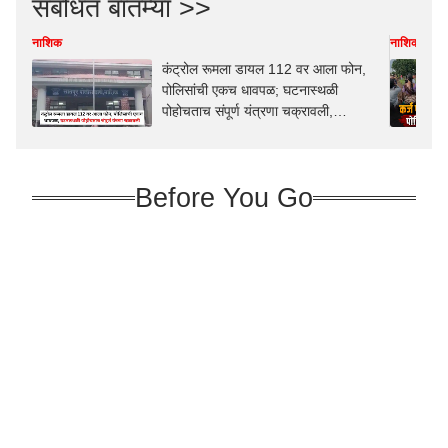
संबंधित बातम्या >>
नाशिक
नाशिक
कंट्रोल रूमला डायल 112 वर आला फोन,
पोलिसांची एकच धावपळ; घटनास्थळी
पोहोचताच संपूर्ण यंत्रणा चक्रावली,
नाशिकमध्ये नेमकं काय घडलं?
Before You Go