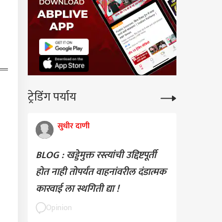
लादेशचा माजी कॅप्टन
िब अल हसनच्या घरावर
ा, दगड आणि पेट्रोल बॉम्ब
धा फेकले; हल्ला का केला,
ं काय घडलं?
ट्रेडिंग पर्याय
सुधीर दाणी
BLOG : खड्डेमुक्त रस्त्यांची उद्दिष्टपूर्ती
होत नाही तोपर्यंत वाहनांवरील दंडात्मक
कारवाई ला स्थगिती द्या !
Opinion