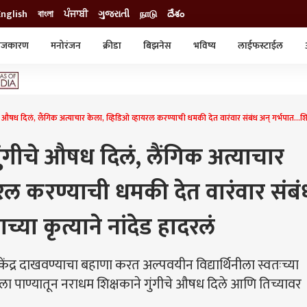
English
বাংলা
ਪੰਜਾਬੀ
ગુજરાતી
நாடு
దేశం
ाजकारण
मनोरंजन
क्रीडा
बिझनेस
भविष्य
लाईफस्टाईल
स्टाईल
क्राईम
व्यापार-उद्योग
ट्रेडिंग
ऑटो
ध दिलं, लैंगिक अत्याचार केला, व्हिडिओ व्हायरल करण्याची धमकी देत वारंवार संबंध अन् गर्भपात...शिक्ष
गीचे औषध दिलं, लैंगिक अत्याचार
यरल करण्याची धमकी देत वारंवार संबं
च्या कृत्याने नांदेड हादरलं
ंद्र दाखवण्याचा बहाणा करत अल्पवयीन विद्यार्थिनीला स्वतःच्या
ा पाण्यातून नराधम शिक्षकाने गुंगीचे औषध दिले आणि तिच्यावर