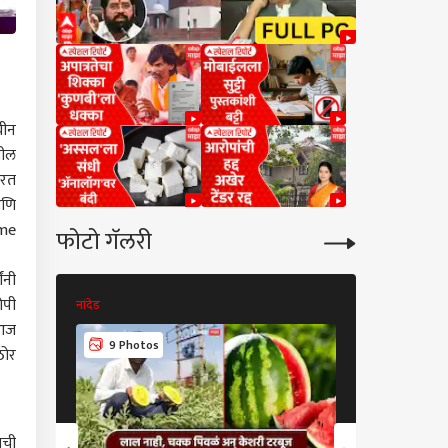
यीन
तील
करत
आणि
ime
फोटो गॅलरी
ंनी
नांदेड
ोपी
नांदेड
 आज
7 Photos
9 Photos
ठोर
ाची