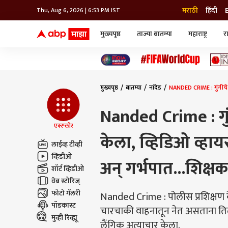
मराठी
हिंदी
Thu, Aug 6, 2026 | 6:53 PM IST
मुख्यपृष्ठ
ताज्या बातम्या
महाराष्ट्र
र
बातम्या
जॅाब माझा
लाईफ
भारत
महाराष्ट्र
टेक-गॅजेट
मुंबई
ऑटो
टेलिव्हिजन
विश्व
विश्व
मुख्यपृष्ठ
बातम्या
नांदेड
NANDED CRIME : गुंगीचे औष
कोल्हापूर
पुणे
Nanded Crime : गुं
नवी मुंबई
अमरावती
एक्स्प्लोर
केला, व्हिडिओ व्हा
अहमदनगर
लाईव्ह टीव्ही
अकोला
व्हिडीओ
अन् गर्भपात...शिक्षका
शॉर्ट व्हिडीओ
वेब स्टोरिज्
फोटो गॅलरी
Nanded Crime : पोलीस प्रशिक्षण के
पॉडकास्ट
चारचाकी वाहनातून नेत असताना तिल
मुव्ही रिव्ह्यू
लैंगिक अत्याचार केला.