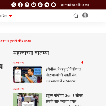
आमच्यासोबत जाहिरात करा
अधिक
शेत-शिवार
भविष्य
काच्या कृत्याने नांदेड हादरलं
महत्त्वाच्या बातम्या
ध
राजकारण
इथेनॉल, पेपरफुटीविरोधात
बोलणाऱ्यांची खाती बंद
करण्यासाठी सरकारचा
मेटावर दबाव, मेटाने असली
राजकारण
बदमाशी करत मोदींसमोर
राहुल गांधींचा Gen Z सोबत
गुडघे टेकवू नयेत;
संपर्क साधण्याचा प्रयत्न;
केजरीवालांचा गंभीर आरोप