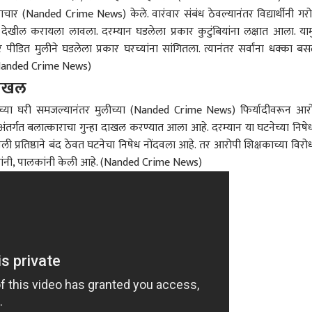
ाचार (Nanded Crime News) केले. वारंवार संबंध ठेवल्यानंतर विद्यार्थीनी गर
त देखील करायला लावला. दरम्यान घडलेला प्रकार कुटुंबियांना लक्षात आला. याम
 पीडित मुलीने घडलेला प्रकार घरच्यांना सांगितला. त्यानंतर सर्वांना धक्का बस
.(Nanded Crime News)
 दाखल
 कॉर्नर
ीच्या घरी समजल्यानंतर मुलीच्या (Nanded Crime News) फिर्यादीवरून आर
अंतर्गत बलात्काराचा गुन्हा दाखल करण्यात आला आहे. दरम्यान या घटनेच्या निषेधा
 आर्टिकल
टॉप रील्स
 प्रतिष्ठाने बंद ठेवत घटनेचा निषेध नोंदवला आहे. तर आरोपी शिक्षकाच्या विरो
ांनी, पालकांनी केली आहे. (Nanded Crime News)
ारण
राजकारण
राजकारण
भारत
ॉल, पेपरफुटीविरोधात
राहुल गांधींचा Gen Z सोबत
तेव्हा उद्धव ठाकरेंकडे 160
निव
ाऱ्यांची खाती बंद
संपर्क साधण्याचा प्रयत्न;
लोक, शिंदे शून्य होते, मग
चूक
यासाठी सरकारचा
ारण
इन्स्टावर 'आस्क मी एनीथिंग'
भारत
आयोगाला ते कुठून मिळाले?
राजकारण
देसा
क्रीडा
वर दबाव, मेटाने असली
सेशन सुरू, म्हणाले, तुम्ही मला
असं कसं करू शकतो?
घडलं
शी करत मोदींसमोर
काहीही विचारू शकता
कोणत्या कायद्यानुसार केलं?