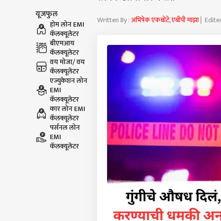
यूजफुल
Written By :
अभिषेक एकबोटे, एबीपी माझा
| Edite
होम लोन EMI
कॅलक्यूलेटर
बीएमआय
कॅलक्यूलेटर
वय मोजा/ वय
कॅलक्यूलेटर
एज्युकेशन लोन
EMI
कॅलक्यूलेटर
कार लोन EMI
कॅलक्यूलेटर
पर्सनल लोन
EMI
कॅलक्यूलेटर