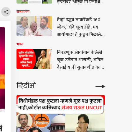
इन्स्टावर 'आस्क मी एनीथिंग'
सेशन सुरू, म्हणाले, तुम्ही
राजकारण
मला काहीही विचारू शकता
तेव्हा उद्धव ठाकरेंकडे 160
लोक, शिंदे शून्य होते, मग
आयोगाला ते कुठून मिळाले?
असं कसं करू शकतो?
भारत
कोणत्या कायद्यानुसार केलं?
निवडणूक आयोगानं केलेली
कपिल सिब्बलांचे निवडणूको
चूक उजेडात आणली, अनिल
आयोगाच्या कारभाराची
देसाई यांनी सुनावणीत काय
चिरफाड करणारे 7 तगडे मुद्दे
घडलं ते सांगितलं
व्हिडीओ