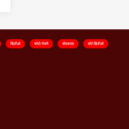
व्हिडीओ
फोटो गॅलरी
पॉडकास्ट
शॉर्ट व्हिडीओ