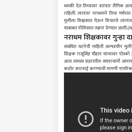
धमकी देत तिच्यावर वारंवार लैंगिक अत्य
राहिली. त्यानंतर नराधमाने तिचा गर्भपा
मुलीला विश्वासात घेऊन विचारले त्यानंतर
याबाबत पोलिसात तक्रार देण्यात आली
नराधम शिक्षकावर गुन्हा
पर्सनल
संबंधित घटनेची माहिती अल्पवयीन मुल
शिक्षक राजूसिंह चौहान याच्यावर पोस्को 
टॉप
हॅलो गेस्ट
आज तामसा शहरातील व्यापाऱ्यांनी आपापली
कठोर कारवाई करण्याची मागणी नागरिक
राजक
आमच्यासोबत जाहिरात करा
प्रायव्हसी पॉलिसी
संपर्क साधा
करिअर
इथेन
फीडबॅक
बोलण
आमच्याबद्दल
करण्
राजक
मेटा
बदमा