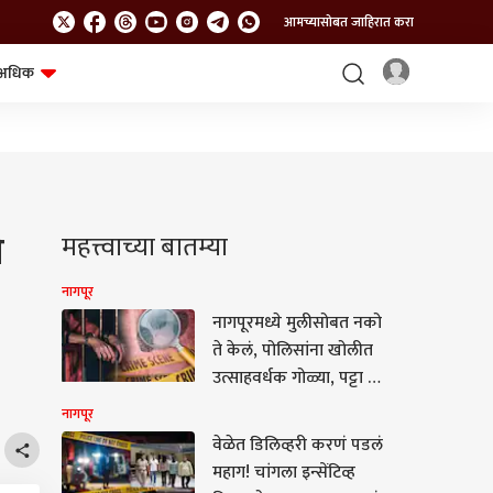
आमच्यासोबत जाहिरात करा
अधिक
शेत-शिवार
भविष्य
ी
महत्त्वाच्या बातम्या
नागपूर
नागपूरमध्ये मुलीसोबत नको
ते केलं, पोलिसांना खोलीत
उत्साहवर्धक गोळ्या, पट्टा अन्
हातमोजे सापडले,
नागपूर
पोलिसांसमोर आरोपीचा माज
वेळेत डिलिव्हरी करणं पडलं
कायम
महाग! चांगला इन्सेंटिव्ह