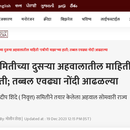
nglish
বাংলা
ਪੰਜਾਬੀ
ગુજરાતી
நாடு
దేశం
ाजकारण
मनोरंजन
क्रीडा
बिझनेस
भविष्य
लाईफस्टाईल
स्टाईल
क्राईम
व्यापार-उद्योग
ट्रेडिंग
ऑटो
च्या दुसऱ्या अहवालातील माहिती 'एबीपी माझा'च्या हाती; तब्बल एवढ्या नोंदी आढळल्या
समितीच्या दुसऱ्या अहवालातील माहित
ाती; तब्बल एवढ्या नोंदी आढळल्या
दीप शिंदे ( निवृत्त) समितीने तयार केलेला अहवाल सोमवारी राज्य
By: मोसीन शेख | Updated at : 19 Dec 2023 12:15 PM (IST)