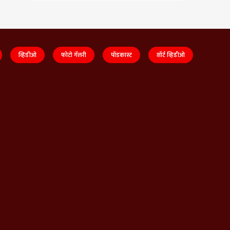
व्हिडीओ
फोटो गॅलरी
पॉडकास्ट
शॉर्ट व्हिडीओ