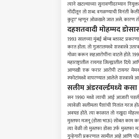
त्याने खटल्याच्या सुनावणीदरम्यान नियुक्त
नोंदीतून तो शब्द वगळण्याची विनंती केली होती
कुट्टा" म्हणून ओळखले जात असे. कारण तो 
दहशतवादी मोहम्मद डोसा
पर्सनल
1993 सालच्या मुंबई बॉम्ब ब्लास्ट प्रक
करत होता. तो गुजरातमध्ये शस्त्रास्त्रे
गोळा करून सहआरोपींना वाटले होते. 1993
टॉप
हॅलो गेस्ट
महाराष्ट्र
ातील रायगड जिल्ह्यातील दिघे आणि
आणखी एक फरार आरोपी टायगर मेमनने क
भारत
आमच्यासोबत जाहिरात करा
स्फोटांमध्ये वापरण्यात आलेले शस्त्रास्त्
सलीम अंडरवर्ल्डमध्ये कस
प्रायव्हसी पॉलिसी
संपर्क साधा
सन 1990 मध्ये त्याची आई आजारी पडली 
करिअर
त्यावेळी सलीमला पैशांची नितांत गरज होती.
झार
फीडबॅक
अवघड होते. त्या काळात तो नखुदा मोहल्ला
विद्या
मुस्तफा मजनू (डोसा भाऊ) सोबत काम करत 
आमच्याबद्दल
सूचन
भारत
त्या वेळी तो मुस्तफा डोसा उर्फ ​​मुस्तफ
फीडब
रद्द
गुन्हेगारी प्रकरणात सामील आहे आणि पोली