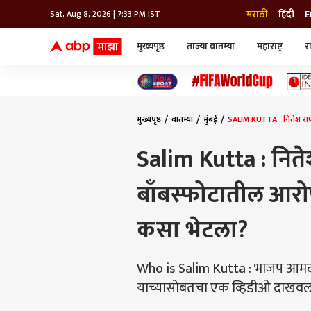
मराठी
हिंदी
E
Sat, Aug 8, 2026 | 7:33 PM IST
मुख्यपृष्ठ
ताज्या बातम्या
महाराष्ट्र
र
बातम्या
जॅाब माझा
लाईफ
भारत
महाराष्ट्र
टेक-गॅजेट
मुंबई
ऑटो
टेलिव्हिजन
विश्व
विश्व
मुख्यपृष्ठ
बातम्या
मुंबई
SALIM KUTTA : नितेश राण
कोल्हापूर
पुणे
Salim Kutta : निते
नवी मुंबई
अमरावती
बाँबस्फोटातील आरो
अहमदनगर
अकोला
कसा भेटला?
Who is Salim Kutta : भाजप आमदार 
याच्यासोबतचा एक व्हिडीओ दाखवला. 