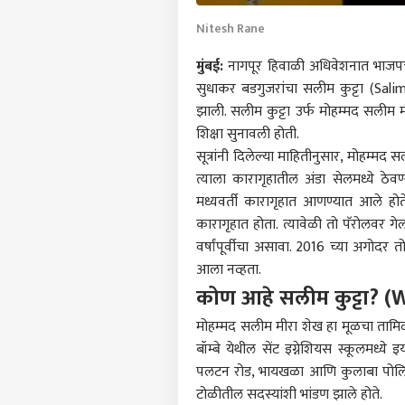
Nitesh Rane
मुंबई:
नागपूर
हिवाळी अधिवेशनात भाजपचे
सुधाकर बडगुजरांचा सलीम कुट्टा (Sal
झाली. सलीम कुट्टा उर्फ मोहम्मद सलीम मी
शिक्षा सुनावली होती.
सूत्रांनी दिलेल्या माहितीनुसार, मोहम्मद 
त्याला कारागृहातील अंडा सेलमध्ये ठेव
मध्यवर्ती कारागृहात आणण्यात आले होते
कारागृहात होता. त्यावेळी तो पॅरोलवर गेल
वर्षांपूर्वीचा असावा. 2016 च्या अगोदर 
आला नव्हता.
कोण आहे सलीम कुट्टा? 
मोहम्मद सलीम मीरा शेख हा मूळचा तामिळना
बॉम्बे येथील सेंट इग्नेशियस स्कूलमध्ये इ
पलटन रोड, भायखळा आणि कुलाबा पोलिस स्ट
टोळीतील सदस्यांशी भांडण झाले होते.