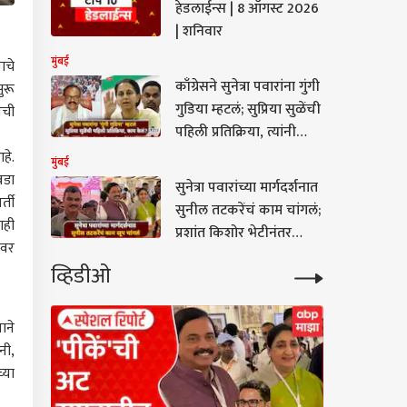
हेडलाईन्स | 8 ऑगस्ट 2026
| शनिवार
मुंबई
ाचे
काँग्रेसने सुनेत्रा पवारांना गुंगी
ुरू
गुडिया म्हटलं; सुप्रिया सुळेंची
ेची
पहिली प्रतिक्रिया, त्यांनी
सांगितलं, पुढे काय केलं
हे.
मुंबई
वडा
सुनेत्रा पवारांच्या मार्गदर्शनात
्ती
सुनील तटकरेंचं काम चांगलं;
ाही
प्रशांत किशोर भेटीनंतर
लवर
दत्तात्रय भरणेंची प्रतिक्रिया
व्हिडीओ
ाने
नी,
्या