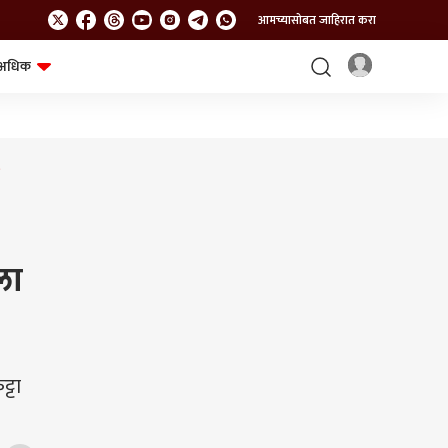
आमच्यासोबत जाहिरात करा
अधिक
शेत-शिवार
भविष्य
?
ला
्टा