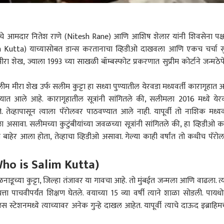
 आमदार नितेश राणे (Nitesh Rane) आणि आशिष शेलार यांनी शिवसेना पक्ष
im Kutta) याच्यासोबत डान्स करतानाचा व्हिडीओ दाखवला आणि एकच चर्चा स
रा शेख, ज्याला 1993 च्या साखळी बॉम्बस्फोट प्रकरणात सुप्रीम कोर्टाने जन्मठेप
सलीम मीरा शेख उर्फ ​​सलीम कुट्टा हा सध्या पुण्यातील येरवडा मध्यवर्ती कारागृहात आ
ण्यात आले आहे. कारागृहातील सूत्रांनी सांगितले की, सलीमला 2016 मध्ये येर
. तेव्हापासून त्याला पॅरोलवर पाठवण्यात आले नाही. यापूर्वी तो
नाशिक
मध्यवर
ा असावा. सलीमच्या कुटुंबीयांच्या जवळच्या सूत्रांनी सांगितले की, हा व्हिडीओ क
तो बाहेर आला होता, तेव्हाचा व्हिडीओ असावा. गेल्या काही वर्षांत तो कधीच पॅरो
(Who is Salim Kutta)
डूच्या कुट्टा, जिल्हा तंजावर या गावचा आहे. तो मुंबईत जन्मला आणि वाढला. त्य
यत्ता पाचवीपर्यंत शिक्षण घेतले. वयाच्या 15 व्या वर्षी त्याने शाळा सोडली. पायधो
ेशनमध्ये त्याच्यावर अनेक गुन्हे दाखल आहेत. यापूर्वी त्याचे दाऊद इब्राहिमच