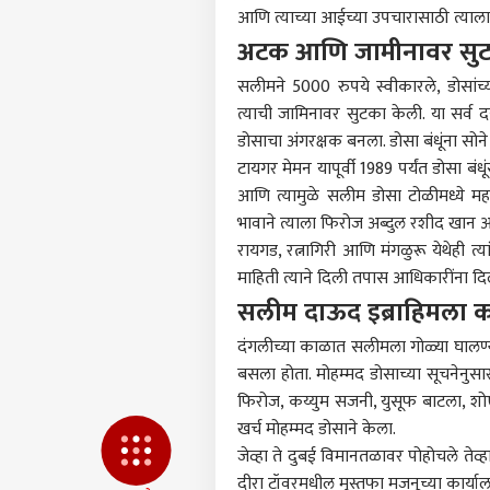
विद्य
आणि त्याच्या आईच्या उपचारासाठी त्याला 5
अटक आणि जामीनावर सु
Video
सलीमने 5000 रुपये स्वीकारले, डोसां
रिलम
LOGIN
त्याची जामिनावर सुटका केली. या सर्व द
मंत्र
फिटन
डोसाचा अंगरक्षक बनला. डोसा बंधूंना सोन
रोशन
टायगर मेमन यापूर्वी 1989 पर्यंत डोसा बं
लाई
आणि त्यामुळे सलीम डोसा टोळीमध्ये महत्त
भावाने त्याला फिरोज अब्दुल रशीद खान आ
रायगड
,
रत्नागिरी
आणि मंगळुरू येथेही त्या
माहिती त्याने दिली तपास आधिकारींना दि
सलीम दाऊद इब्राहिमला 
दंगलीच्या काळात सलीमला गोळ्या घालण्य
बसला होता. मोहम्मद डोसाच्या सूचनेनुसार
फिरोज, कय्युम सजनी, युसूफ बाटला, शोए
खर्च मोहम्मद डोसाने केला.
जेव्हा ते दुबई विमानतळावर पोहोचले तेव
दीरा टॉवरमधील मुस्तफा मजनूच्या कार्याल