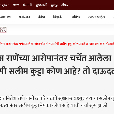
nglish
বাংলা
ਪੰਜਾਬੀ
ગુજરાતી
நாடு
దేశం
ाजकारण
मनोरंजन
क्रीडा
बिझनेस
भविष्य
लाईफस्टाईल
स्टाईल
क्राईम
व्यापार-उद्योग
ट्रेडिंग
ऑटो
ेंच्या आरोपानंतर चर्चेत आलेला बाँबस्फोटातील आरोपी सलीम कुट्टा कोण आहे? तो दाऊदला कसा भेटला
श राणेंच्या आरोपानंतर चर्चेत आलेला
पी सलीम कुट्टा कोण आहे? तो दाऊद
नितेश राणे यांनी ठाकरे गटाचे सुधाकर बडगुजर यांचा सलीम कुट
त्यानंतर सलीम कुट्टा नेमका कोण आहे याची चर्चा सुरू झाली.