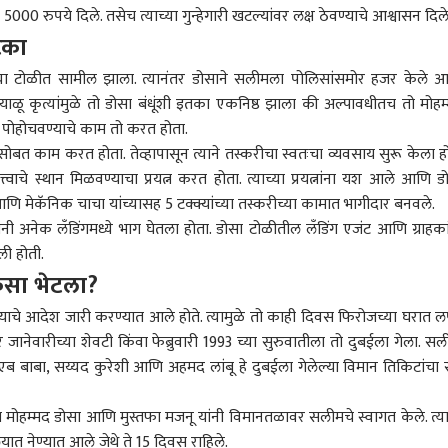
ार्थ्यांचे उपोषण
000 रुपये दिले. तसेच त्याच्या गुन्हेगारी खटल्यांवर लक्ष ठेवण्याचे आश्वासन दिले
टका
: राहुल गांधींनी
Video: राजकीय हाडवैर
काँग्रेसने सुनेत्रा पवारांना गुंगी
गद्द
च्या टोळीत सामील झाला. त्यानंतर डोसाने सलीमला पोलिसांसमोर हजर केले 
धून Gen Z ला फिटनेस
बाजूला ठेवत खासदार धनंजय
गुडिया म्हटलं; सुप्रिया सुळेंची
कसलं
याळू कृत्यांमुळे तो डोसा बंधूंशी इतका एकनिष्ठ झाला की अल्पावधीतच तो मोहम
ा सांगितला, बाॅलिवूड
महाडिकांनी घेतली सतेज
पहिली प्रतिक्रिया, त्यांनी
धुऊन 
ेस मॅन ऋतिक
पाटलांच्या कुटुंबीयांची
सांगितलं, पुढे काय केलं
घाब
े पोहोचवण्याचे काम तो करत होता.
कडून सुद्धा व्हिडिओ
सांत्वनपर भेट
का श
धूंसोबत काम करत होता. तेव्हापासून त्याने तस्करीचा स्वतःचा व्यवसाय सुरू केला ह
क
जाता
्वाचे स्थान मिळवण्याचा प्रयत्न करत होता. त्याच्या प्रयत्नांना यश आले आणि ड
सडकू
णि मेकॅनिक चाचा यांच्यासह 5 टक्क्यांच्या तस्करीच्या कामात भागीदार बनवले.
ंनी अनेक लँडिंगमध्ये भाग घेतला होता. डोसा टोळीतील लँडिंग एजंट आणि ग्राहका
ली होती.
कसा भेटला?
ाचे आदेश जारी करण्यात आले होते. त्यामुळे तो काही दिवस फिरोजच्या घरात ल
 जानेवारीच्या शेवटी किंवा फेब्रुवारी 1993 च्या सुरुवातीला तो दुबईला गेला. सल
ब बाबा, सय्यद कुरेशी आणि अहमद लांबू हे दुबईला गेलेल्या विमान तिकिटांचा स
्हा मोहम्मद डोसा आणि मुस्तफा मजनू यांनी विमानतळावर सलीमचे स्वागत केले. त्य
यात नेण्यात आले जेथे ते 15 दिवस राहिले.