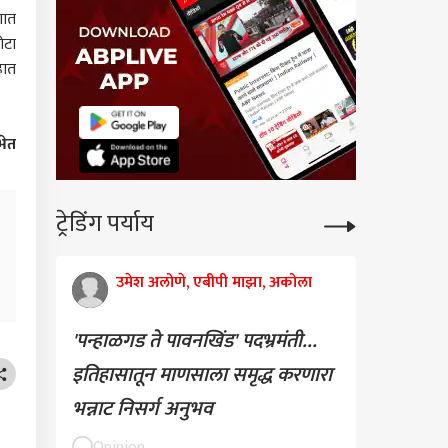
गात
ोटा
हात
भेत
ट्रेडिंग पर्याय
उमेश अलोणे, एबीपी माझा, अकोला
'पन्हाळगड ते पावनखिंड' पदभ्रमंती...
इतिहासातून माणसाला समृद्ध करणारा
भन्नाट निसर्ग अनुभव
Opinion