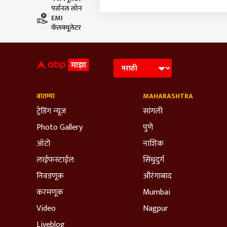
पर्सनल लोन
EMI
कॅलक्यूलेटर
बातम्या
MAHARASHTRA
ट्रेडिंग न्यूज
सांगली
Photo Gallery
पुणे
ऑटो
नाशिक
लाईफस्टाईल
सिंधुदुर्ग
निवडणूक
औरंगाबाद
करमणूक
Mumbai
Video
Nagpur
Liveblog