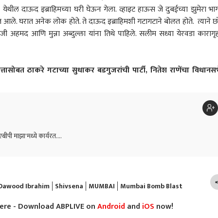
ेथील दाऊद इब्राहिमच्या घरी घेऊन गेला. व्हाइट हाऊस जे दुबईच्या झुमेरा भा
यात आले. घरात अनेक लोक होते. ते दाऊद इब्राहिमशी गटागटाने बोलत होते. त्याने छ
हमद आणि मुन्ना अब्दुल्ला यांना तिथे पाहिले. सलीम सध्या येरवडा कारागृ
्तासोबत ठाकरे गटाच्या सुधाकर बडगुजरांची पार्टी, नितेश राणेंचा विधानस
एबीपी माझा'मध्ये कार्यरत....
Dawood Ibrahim
Shivsena
MUMBAI
Mumbai Bomb Blast
here - Download ABPLIVE on
Android
and
iOS
now!