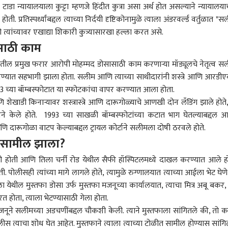
 टाडा न्यायालयाला कुट्टा म्हणजे हिंदीत कुत्रा असा अर्थ होत असल्याने न्यायालयाच
. प्रतिस्पर्ध्यांबद्दल त्याच्या निर्दयी दृष्टिकोनामुळे त्याला अंडरवर्ल्ड वर्तुळात "स
त्यांच्यावर एखाद्या शिकारी कुत्र्यासारखा हल्ला करत असे.
साठी काम
 कॉर्नर
रणातील प्रमुख फरार आरोपी मोहम्मद डोसासाठी काम करणाऱ्या मॉड्यूलचे नेतृत्व स
 उतरवण्यात सहभागी झाला होता. सलीम आणि त्याच्या साथीदारांनी शस्त्रे आणि आरडीए
 च्या बॉम्बस्फोटात या स्फोटकांचा वापर करण्यात आला होता.
 आर्टिकल
टॉप रील्स
 शेखाडी किनार्‍यावर शस्त्रास्त्रे आणि दारूगोळ्याचे आणखी दोन लँडिंग झाले होते,
ेले होते. 1993 च्या साखळी बॉम्बस्फोटांच्या कटात भाग घेतल्याबद्दल 
बीड
राजकारण
सांग
रे आणि दारूगोळा वाटप केल्याबद्दल ट्रायल कोर्टाने सलीमला दोषी ठरवले होते.
ा सामील झाला?
होती आणि तिला चर्नी रोड येथील सैफी हॉस्पिटलमध्ये दाखल करण्यात आले हो
 पोलीसही त्यांच्या मागे लागले होते, त्यामुळे रुग्णालयात त्याच्या आईला भेट घेणे
खंड सरकारसोबत
मनोज जरांगेंनंतर आता नरेंद्र
हॉटेलमधील वेटरने बिअर आणू
अखेर
 येथील मुस्तफा डोसा उर्फ मुस्तफा मजनूच्या कार्यालयात, त्याचा मित्र अबू बकर,
र्थ्यांची चर्चा निष्फळ,
पाटीलही आक्रमक; मराठा
का म्हणताच तुकाराम मुंढे
धर्मे
होता, त्याला भेटण्यासाठी गेला होता.
ांसाठी ईमेल आणि
युवकांच्या जात
कोल्हापूर
संतापले; FDA आयुक्तांनी
राजकारण
प्रे
राज
ा मजनूने सलीमच्या अडचणींबद्दल चौकशी केली. त्याने मुस्तफाला सांगितले की, तो क
ॅक नंबर जाहीर; पीएससी
प्रमाणपत्रावरुन अधिकाऱ्यांवर
सांगितला भन्नाट किस्सा
मोब
 करण्याच्या मागणीसाठी 6
संताप
प्रेम
स त्याचा शोध घेत आहेत. मुस्तफाने त्याला त्याच्या टोळीत सामील होण्यास सांगि