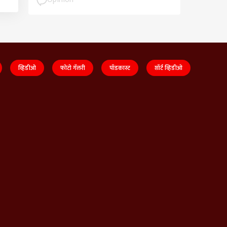
व्हिडीओ
फोटो गॅलरी
पॉडकास्ट
शॉर्ट व्हिडीओ