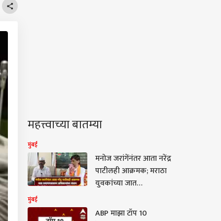
महत्त्वाच्या बातम्या
मुंबई
मनोज जरांगेंनंतर आता नरेंद्र
पाटीलही आक्रमक; मराठा
युवकांच्या जात
प्रमाणपत्रावरुन अधिकाऱ्यांवर
मुंबई
संताप
ABP माझा टॉप 10