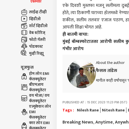
एक्स्प्लोर
एके दिवशी मुस्तफा मजनू सलीमला दुबई य
लाईव्ह टीव्ही
होते, त्या ठिकाणी घराच्या हॉलमध्ये नेण्
व्हिडीओ
शकील, सलीम तलवार एजाज पठाण, हाजी अ
शॉर्ट व्हिडीओ
आपली शिक्षा भोगत आहे.
वेब स्टोरिज्
ही बातमी वाचा:
फोटो गॅलरी
मुंबई बॉम्बस्फोटातला आरोपी सलीम कुत
पॉडकास्ट
गंभीर आरोप
मुव्ही रिव्ह्यू
About the author
यूजफुल
फैसल तांडेल
होम लोन EMI
कॅलक्यूलेटर
मागील काही वर्षांपासून '
बीएमआय
कॅलक्यूलेटर
वय मोजा/ वय
कॅलक्यूलेटर
PUBLISHED AT : 15 DEC 2023 11:23 PM (IST)
एज्युकेशन लोन
Tags :
Nilesh Rane
Nitesh Rane
EMI
कॅलक्यूलेटर
Breaking News, Anytime, Anyw
कार लोन EMI
कॅलक्यूलेटर