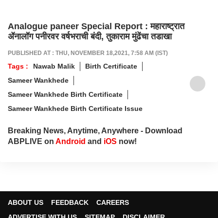
Analogue paneer Special Report : महाराष्ट्रात
ॲनालॉग पनीरवर वर्षभराची बंदी, तुकाराम मुंढेंचा तडाखा
PUBLISHED AT : THU, NOVEMBER 18,2021, 7:58 AM (IST)
Tags :
Nawab Malik
Birth Certificate
Sameer Wankhede
Sameer Wankhede Birth Certificate
Sameer Wankhede Birth Certificate Issue
Breaking News, Anytime, Anywhere - Download
ABPLIVE on
Android
and
iOS
now!
ABOUT US
FEEDBACK
CAREERS
ADVERTISE WITH US
SITEMAP
DISCLAIMER