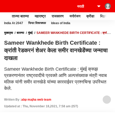
ताज्या बातम्या
महाराष्ट्र
राजकारण
मनोरंजन
क्रीडा
बिझनेस
India At 2047
फिफा विश्वचषक
Ideas of India
मुख्यपृष्ठ
बातम्या
मुंबई
SAMEER WANKHEDE BIRTH CERTIFICATE : क्रांती
रेडकरनं शेअर केला समीर वानखेडेंच्या जन्माचा दाखला
Sameer Wankhede Birth Certificate :
क्रांती रेडकरनं शेअर केला समीर वानखेडेंच्या जन्माचा
दाखला
Sameer Wankhede Birth Certificate : मुंबई क्रूझ
प्रकरणानंतर राष्ट्रवादीचे प्रवक्ते आणि अल्पसंख्याक मंत्री नवाब
मलिक यांनी समीर वानखेडे यांच्या कारवाईवर प्रश्नचिन्ह उपस्थित
केले.
Written By :
abp majha web team
Updated at : Thu, November 18,2021, 7:58 am (IST)