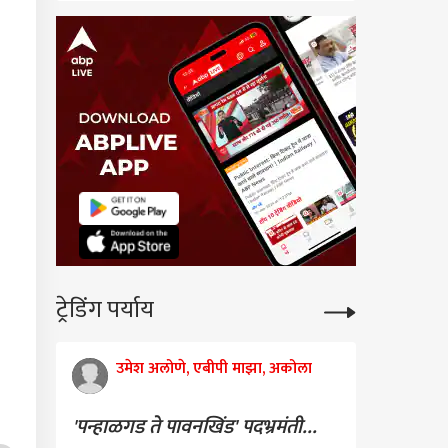
ट्रेडिंग पर्याय
उमेश अलोणे, एबीपी माझा, अकोला
'पन्हाळगड ते पावनखिंड' पदभ्रमंती...