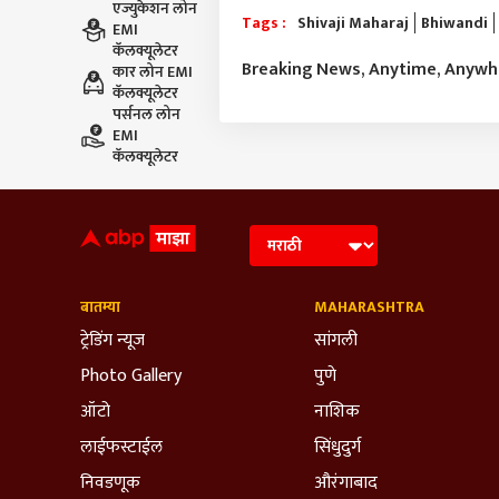
एज्युकेशन लोन
Tags :
Shivaji Maharaj
Bhiwandi
EMI
कॅलक्यूलेटर
Breaking News, Anytime, Anyw
कार लोन EMI
कॅलक्यूलेटर
पर्सनल लोन
EMI
कॅलक्यूलेटर
बातम्या
MAHARASHTRA
ट्रेडिंग न्यूज
सांगली
Photo Gallery
पुणे
ऑटो
नाशिक
लाईफस्टाईल
सिंधुदुर्ग
निवडणूक
औरंगाबाद