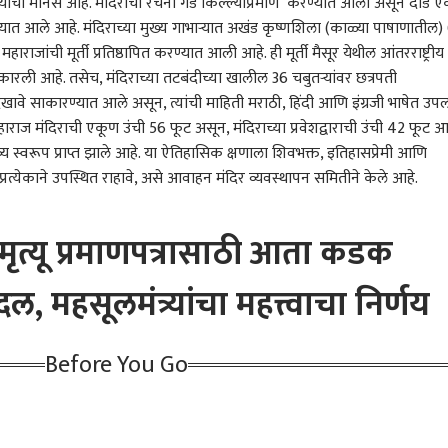
 करण्याचा मानस आहे. मंदिराची रचना गड किल्ल्याप्रमाणे करण्यात आली असून दीड 
 आर्टिकल
टॉप रील्स
ण्यात आले आहे. मंदिराच्या मुख्य गाभाऱ्यात अखंड कृष्णशिला (काळ्या पाषाणातील)
राजांची मूर्ती प्रतिष्ठापित करण्यात आली आहे. ही मूर्ती मैसूर येथील आंतरराष्ट्रीय
ारण
राजकारण
व्यापार-उद्योग
रत्नाग
ाकारली आहे. तसेच, मंदिराच्या तटबंदीच्या खालील 36 चबुतऱ्यांवर छत्रपती
देखावे साकारण्यात आले असून, त्यांची माहिती मराठी, हिंदी आणि इंग्रजी भाषेत उपल
ाराज मंदिराची एकूण उंची 56 फूट असून, मंदिराच्या प्रवेशद्वाराची उंची 42 फूट आह
 भव्य स्वरूप प्राप्त झाले आहे. या ऐतिहासिक क्षणाला शिवभक्त, इतिहासप्रेमी आणि
तरवर धर्मेंद्र प्रधानांच्या
'हाथी चले बाजार में, बाकी
पाच दिवसांमध्ये सोने
रत्न
प्रत्येकाने उपस्थित राहावे, असे आवाहन मंदिर व्यवस्थापन समितीने केले आहे.
नाम्यासाठी तब्बल तीन
पुढचं मी काय बोलत नाही..'
6400 रुपयांनी महागलं,
उपजि
े उपोषण करणाऱ्या
ारण
अमित भाई बोलतील तेव्हा
राजकारण
चांदीच्या दरात 12 हजारांची
छत्रपती संभाजीनगर
कांच
राज
अध्यक्षा नेहा बोरांवर
विरोधक पळून जातील, त्यांना
वाढ, जाणून घ्या सोने चांदीचे
निलं
मृत्यू प्रमाणपत्रासाठी आता कडक
फेकली; म्हणाल्या,
देशभक्ती दुसऱ्यांनी
नवे दर
कार
धुरांना घाबरलो नाही, या
शिकवायची गरज नाही,
, महसूलमंत्र्यांचा महत्त्वाचा निर्णय
े काय होणार?
मोदीजींच्या निवासाबाहेर
आंदोलन षड्यंत्र : एकनाथ शिंदे
संजय राऊतांचे केंद्रीय
SC-ST आरक्षणात 'क्रिमी
'मी कुणाला भेटायचं हे
तर श
ण मंत्रीपदासाठी
लेयर'चे तत्त्व लागू होत नाही, ही
पोलिसांनी नाही सांगायचं';
घेऊ
Before You Go
ीसांवरून दाव्यांवर
संकल्पना केवळ OBC आणि
अभिजीत दिपके पोलीस
कसले
 पण पृथ्वीराजबाबांनी
SEBC आरक्षणांना लागू; केंद्र
अधिकाऱ्यावर भडकले, Video
वॉरम
ली वेगळीच भूमिका! थेट
सरकारचे सुप्रीम कोर्टात
मराठ
े, 'त्यांना केंद्रात संधी
प्रतिज्ञापत्र
अंधार
ल्यास देशातील Gen Z