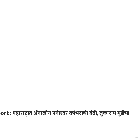
ाँग्रेस...'
 महाराष्ट्रात ॲनालॉग पनीरवर वर्षभराची बंदी, तुकाराम मुंढेंचा
)