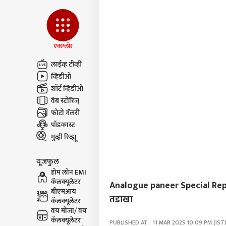
आणि क
एक्स्प्लोर
लाईव्ह टीव्ही
व्हिडीओ
शॉर्ट व्हिडीओ
वेब स्टोरिज्
फोटो गॅलरी
पॉडकास्ट
मुव्ही रिव्ह्यू
यूजफुल
होम लोन EMI
कॅलक्यूलेटर
Analogue paneer Special Report :
बीएमआय
तडाखा
कॅलक्यूलेटर
वय मोजा/ वय
कॅलक्यूलेटर
PUBLISHED AT : 11 MAR 2025 10:09 PM (IST