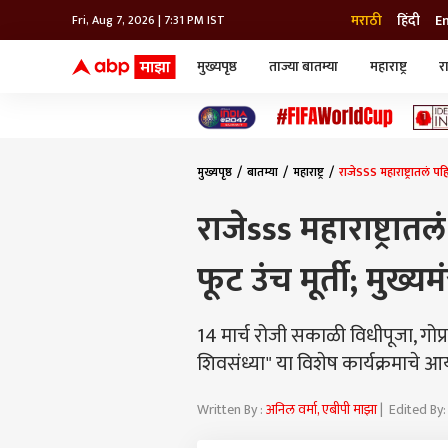
मराठी
हिंदी
E
Fri, Aug 7, 2026 | 7:31 PM IST
मुख्यपृष्ठ
ताज्या बातम्या
महाराष्ट्र
र
बातम्या
जॅाब माझा
लाईफ
भारत
महाराष्ट्र
टेक-गॅजेट
मुंबई
ऑटो
टेलिव्हिजन
विश्व
विश्व
मुख्यपृष्ठ
बातम्या
महाराष्ट्र
राजेSSS महाराष्ट्रातलं पह
कोल्हापूर
पुणे
राजेsss महाराष्ट्रात
नवी मुंबई
अमरावती
फूट उंच मूर्ती; मुख्य
अहमदनगर
अकोला
14 मार्च रोजी सकाळी विधीपूजा, गो
शिवसंध्या" या विशेष कार्यक्रमाचे
Written By :
अनिल वर्मा, एबीपी माझा
| Edited By