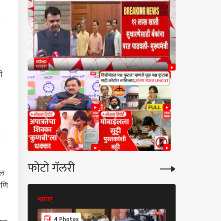
आंदोलन षड्यंत्र : एकनाथ
शिंदे
र
ी
ा
फोटो गॅलरी
ाल
आणि
महाराष्ट्र
महाराष्ट्र
11 Photos
4 Photos