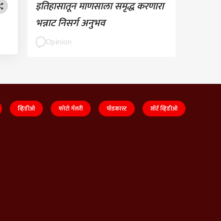
इतिहासातून माणसाला समृद्ध करणारा
भन्नाट निसर्ग अनुभव
Opinion
व्हिडीओ
फोटो गॅलरी
पॉडकास्ट
शॉर्ट व्हिडीओ