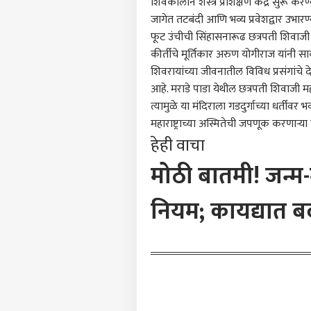
शिवकालीन शस्त्र प्रशिक्षण केंद्र सुरू
टॉप
हॅलो गेस्ट
जागेत तटबंदी आणि भव्य प्रवेशद्वार उभार
फूट उंचीची सिंहासनारूढ छत्रपती शिवाजी महा
राजक
आमच्यासोबत जाहिरात करा
कीर्तीचे मूर्तिकार अरुण योगीराज यांनी स
प्रायव्हसी पॉलिसी
शिवरायांच्या जीवनातील विविध प्रसंगांचे 
संपर्क साधा
आहे. मराडे पाडा येथील छत्रपती शिवाजी मह
त्यामुळे या मंदिराला गडदुर्गाच्या धर्तीवर
करिअर
जंतरमं
महाराष्ट्र
ाच्या अस्मितेची जपणूक करणाऱ्या 
फीडबॅक
राजी
हेही वाचा
आमच्याबद्दल
आठवड
राजक
AISA 
मोठी बातमी! जन्म-
शाई 
अश्रु
नियम; कायद्यात बदल
शाईन
इकडं 
शिक्ष
LOGIN
फडणव
दावे,
मांड
म्हणाल
मिळा