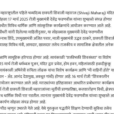
महाराष्ट्रातील पहिले भव्यदिव्य
छत्रपती शिवाजी महाराज (Shivaji Maharaj)
मंदि
ळा 17 मार्च 2025 रोजी मुख्यमंत्री देवेंद्र फडणवीस यांच्या शुभहस्ते संपन्न होणार
ालावधीत विविध धार्मिक आणि सांस्कृतिक कार्यक्रमांचे आयोजन करण्यात आले आहे.
चौधरी यांनी दिलेल्या माहितीनुसार, या सोहळ्यास मुख्यमंत्री
देवेंद्र फडणवीस
नाथ शिंदे
, उपमुख्यमंत्री अजित पवार, माजी मुख्यमंत्री उद्धव ठाकरे, छत्रपती शिवाज
्यासह विविध मंत्री, आमदार, खासदार तसेच राजकीय व सामाजिक क्षेत्रातील अनेक
श आणि सामूहिक हरिपाठ होणार आहे. सायंकाळी "शक्तीभक्ती शिवसंध्या" या विशेष
मार्च रोजी धर्मध्वज पूजन, मंदिर द्वार प्रवेश, होम हवन, महिलांसाठी हळदीकुंकू
ायंकाळी अभिनेत्री रुचिता लोढक यांचा विशेष कार्यक्रम आणि "मी वाहिनी होते" य
न - अँड. आनंद देशमुख, अवधूत गांधी) होणार आहे. 16 मार्च रोजी "शिवकालीन
आयोजन करण्यात आले आहे. मराठ्यांच्या इतिहासावर आधारित प्रबोधनपर कार्यक्रम
ोजी छत्रपती शिवाजी महाराजांच्या मूर्तीची प्राणप्रतिष्ठा, कलशारोहण विधी, क्षेत्रप
 धार्मिक विधी पार पडतील. त्यानंतर मुख्यमंत्री
देवेंद्र फडणवीस
यांच्या शुभहस्ते 
 कॉर्नर
लोकार्पण सोहळा संपन्न होणार आहे.
ठ म्हणून उभारले गेले आहे. येथे गुरुकुल पद्धतीने शिक्षण देण्याची सुविधा तसेच