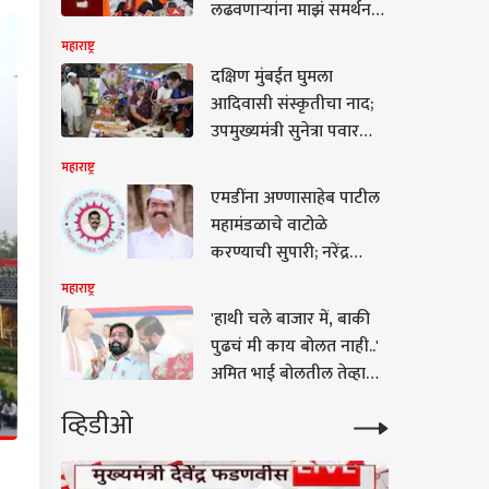
लढवणाऱ्यांना माझं समर्थन
नाही; मनोज जरांगे पाटलांचं
महाराष्ट्र
मोठं वक्तव्य
दक्षिण मुंबईत घुमला
आदिवासी संस्कृतीचा नाद;
उपमुख्यमंत्री सुनेत्रा पवार
यांच्या हस्ते 'वनरंग 2026' चे
महाराष्ट्र
उद्घाटन
एमडींना अण्णासाहेब पाटील
महामंडळाचे वाटोळे
करण्याची सुपारी; नरेंद्र
पाटील यांचा गंभीर आरोप,
महाराष्ट्र
अध्यक्षपद सोडण्याचे संकेत
'हाथी चले बाजार में, बाकी
पुढचं मी काय बोलत नाही..'
अमित भाई बोलतील तेव्हा
विरोधक पळून जातील,
व्हिडीओ
त्यांना देशभक्ती दुसऱ्यांनी
शिकवायची गरज नाही,
मोदीजींच्या निवासाबाहेर