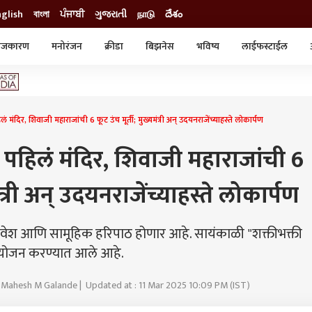
nglish
বাংলা
ਪੰਜਾਬੀ
ગુજરાતી
நாடு
దేశం
ाजकारण
मनोरंजन
क्रीडा
बिझनेस
भविष्य
लाईफस्टाईल
स्टाईल
क्राईम
व्यापार-उद्योग
ट्रेडिंग
ऑटो
िलं मंदिर, शिवाजी महाराजांची 6 फूट उंच मूर्ती; मुख्यमंत्री अन् उदयनराजेंच्याहस्ते लोकार्पण
लं पहिलं मंदिर, शिवाजी महाराजांची 6
मंत्री अन् उदयनराजेंच्याहस्ते लोकार्पण
प्रवेश आणि सामूहिक हरिपाठ होणार आहे. सायंकाळी "शक्तीभक्ती
 आयोजन करण्यात आले आहे.
: Mahesh M Galande | Updated at : 11 Mar 2025 10:09 PM (IST)