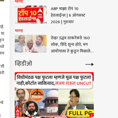
महाराष्ट्र
म्हणाले....
ABP माझा टॉप 10
हेडलाईन्स | 6 ऑगसस्ट
2026 | गुरुवार
हे.
महाराष्ट्र
 या
तेव्हा उद्धव ठाकरेंकडे 160
कून
लोक, शिंदे शून्य होते, मग
्ये
आयोगाला ते कुठून मिळाले?
्यम
असं कसं करू शकतो?
व्हिडीओ
कोणत्या कायद्यानुसार केलं?
्ती
कपिल सिब्बलांचे निवडणूको
ंनी
आयोगाच्या कारभाराची
चिरफाड करणारे 7 तगडे मुद्दे
्वे
ा