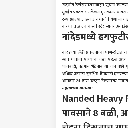
संदर्भात रेल्वेप्रशासनाकडून सूचना करण्य
मुंबईत पडतत असलेल्या मुसळधार पावसामुळ
ठप्प झाल्या आहेत. अप मार्गाने येणाऱ्या गा
पर्सनल
करण्यात आल्याचं सर्व स्टेशन्सवर अनाउं
नांदेडमध्ये ढगफुट
टॉप
हॅलो गेस्ट
नांदेडच्या लेंढी प्रकल्पाच्या पाणलोटात
भारत
सात गावांना पाण्याचा वेढा पडला आहे 
आमच्यासोबत जाहिरात करा
भासवाडी, वडगाव भेंडेगाव या गावांमध्ये
प्रायव्हसी पॉलिसी
अधिक जणांना सुरक्षित ठिकाणी हलवण्या
संपर्क साधा
आमदार 24 तास उलटून गेल्यानंतर गावात प
करिअर
महत्वाच्या बातम्या:
एआय 
Nanded Heavy Rai
फीडबॅक
सरका
आमच्याबद्दल
आक्षे
राजक
पावसाने 8 बळी, आ
तासा
चेहरा दिसताच ग्रा