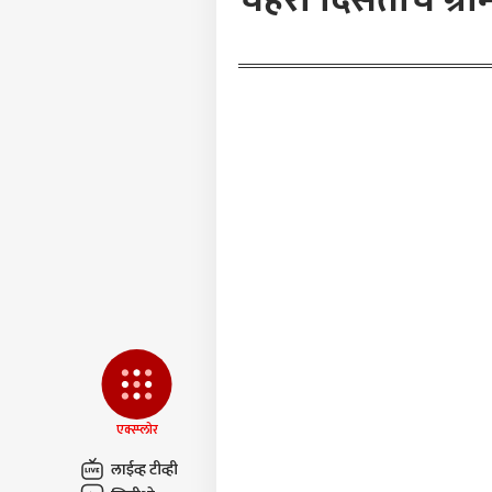
मुलां
तरीह
LOGIN
पेले
आल्या
विच
मोहन
म्हण
भाष्य
एक्स्प्लोर
लाईव्ह टीव्ही