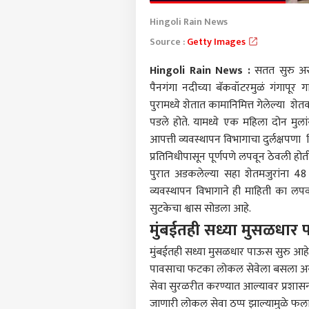
Hingoli Rain News
Source :
Getty Images
Hingoli Rain News :
सतत सुरु अस
पैनगंगा नदीच्या बॅकवॉटरमुळं गंगापूर
पुरामध्ये शेतात कामानिमित्त गेलेल्या 
पडले होते. यामध्ये एक महिला दोन मुलांस
आपत्ती व्यवस्थापन विभागाचा दुर्लक्षपण
प्रतिनिधीपासून पूर्णपणे लपवून ठेवली होत
पुरात अडकलेल्या सहा शेतमजुरांना 4
व्यवस्थापन विभागाने ही माहिती का लपव
सुटकेचा श्वास सोडला आहे.
मुंबईतही सध्या मुसळधार
मुंबईतही सध्या मुसळधार पाऊस सुरु आह
पावसाचा फटका लोकल सेवेला बसला अस
सेवा सुरळरीत करण्यात आल्यावर प्रशासन
जाणारी लोकल सेवा ठप्प झाल्यामुळे फलाट