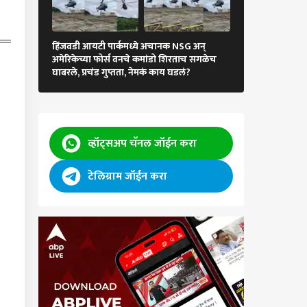
ल गांधींचा Gen Z सोबत
क साधण्याचा प्रयत्न;
हिंजवडी आयटी पार्कमध्ये अचानक NSG अन्
्टावर 'आस्क मी एनीथिंग'
रस्ता आहे की, चि
अमेरिकेच्या फोर्स वनचे कमांडो शिरताच सगळेच
 सुरू, म्हणाले, तुम्ही मला
वाहने फसली, विद्या
घाबरले, प्रचंड गुप्तता, नेमकं काय घडलं?
ीही विचारू शकता
व्हॉट्सअप चॅनल जॉईन करा
टेलिग्राम जॉईन करा