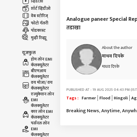
व्हिडीओ
शॉर्ट व्हिडीओ
वेब स्टोरिज्
Analogue paneer Special Report :
फोटो गॅलरी
तडाखा
पॉडकास्ट
मुव्ही रिव्ह्यू
About the author
यूजफुल
माधव दिपके
होम लोन EMI
कॅलक्यूलेटर
माधव दिपके
बीएमआय
कॅलक्यूलेटर
वय मोजा/ वय
कॅलक्यूलेटर
PUBLISHED AT : 19 AUG 2025 04:43 PM (IST
एज्युकेशन लोन
Tags :
Farmer
Flood
Hingoli
Ag
EMI
कॅलक्यूलेटर
Breaking News, Anytime, Anyw
कार लोन EMI
कॅलक्यूलेटर
पर्सनल लोन
EMI
कॅलक्यूलेटर