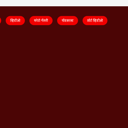
व्हिडीओ
फोटो गॅलरी
पॉडकास्ट
शॉर्ट व्हिडीओ