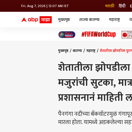
मराठी
हिंदी
E
Fri, Aug 7, 2026 | 12:07 AM IST
मुख्यपृष्ठ
ताज्या बातम्या
महाराष्ट्र
र
बातम्या
जॅाब माझा
लाईफ
भारत
महाराष्ट्र
टेक-गॅजेट
मुंबई
ऑटो
टेलिव्हिजन
विश्व
विश्व
मुख्यपृष्ठ
बातम्या
महाराष्ट्र
शेतातीला झोपडीला पुराच
कोल्हापूर
पुणे
शेतातीला झोपडीला प
नवी मुंबई
अमरावती
मजुरांची सुटका, मात
अहमदनगर
अकोला
प्रशासनानं माहिती
पैनगंगा नदीच्या बॅकवॉटरमुळं गंगा
मारला होता. यामध्ये अडकलेल्या स