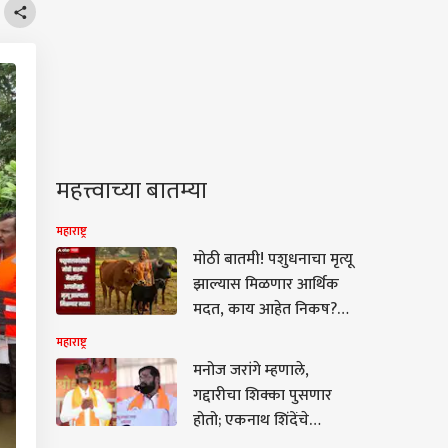
महत्त्वाच्या बातम्या
महाराष्ट्र
मोठी बातमी! पशुधनाचा मृत्यू
झाल्यास मिळणार आर्थिक
मदत, काय आहेत निकष?
कोणत्या जनावरांसाठी किती
महाराष्ट्र
मदत?
मनोज जरांगे म्हणाले,
गद्दारीचा शिक्का पुसणार
होतो; एकनाथ शिंदेंचे
जरांगेंना एका वाक्यात उत्तर,