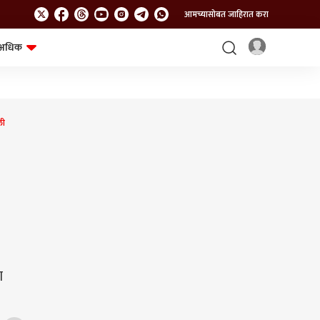
आमच्यासोबत जाहिरात करा
अधिक
शेत-शिवार
भविष्य
ली
ा