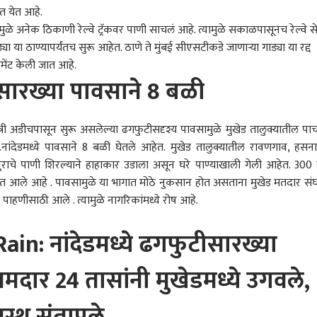
ात येत आहे.
े अनेक ठिकाणी रेल्वे ट्रॅकवर पाणी साचलं आहे. त्यामुळे सकाळपासूनच रेल्वे स
ड्या या ठाण्यापर्यंतच सुरू आहेत.
ठाणे
ते मुंबई सीएसटीकडे जाणाऱ्या गाड्या या रद्द
 कॉर्नर
समेंट केली जात आहे.
ीसारख्या पावसाने 8 बळी
 आर्टिकल
टॉप रील्स
 रात्री अडीचपासून सुरू असलेल्या ढगफुटीसदृश्य पावसामुळे मुखेड तालुक्यातील पाच
क्रीडा
क्रिकेट
मुंबई
.नांदेडमध्ये पावसाने 8 बळी घेतले आहेत. मुखेड तालुक्यातील रावणगाव, हसन
 पुराचे पाणी शिरल्याने हाहाकार उडाला असून घरे पाण्याखाली गेली आहेत. 300 
त आले आहे . पावसामुळे या भागात मोठे नुकसान होत असताना मुखेड मतदार संघ
ाहणीसाठी आले . त्यामुळे नागरिकांमध्ये रोष आहे.
डीपफेकवर केंद्र
टीम इंडियात धावाधाव सुरु!
आशिया कपचं वेळापत्रक
खुल्य
n: नांदेडमध्ये ढगफुटीसारख्या
रचा सर्जिकल स्ट्राईक;
आता फिटनेस सिद्ध
जाहीर, भारत पाकिस्तान 'या'
कटऑ
पार्ह फोटो-व्हिडीओ 3
ारण
करण्यासाठी 10 मिनिटात
राजकारण
दिवशी आमने सामने, दुबईत
राजकारण
खाली
राज
मदार 24 तासांनी मुखेडमध्ये उगवले,
ंत हटवावे लागणार
किती किमी पळावं लागणार?
स्पर्धा रंगणार
ठेवण
1200 मीटर किती मिनिटात
मोह
पूर्ण करावी लागणार? हा सुद्धा
उत्तर
मस्थ संतापले
नियम ठरला