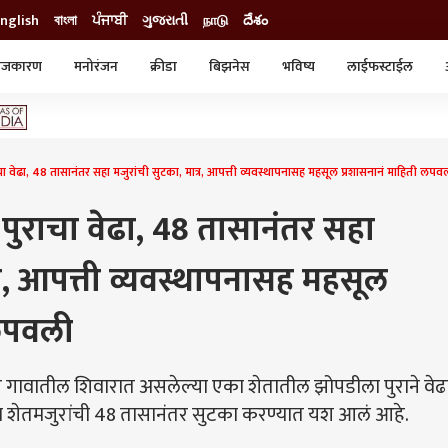
nglish
বাংলা
ਪੰਜਾਬੀ
ગુજરાતી
நாடு
దేశం
ाजकारण
मनोरंजन
क्रीडा
बिझनेस
भविष्य
लाईफस्टाईल
स्टाईल
क्राईम
व्यापार-उद्योग
ट्रेडिंग
ऑटो
ा वेढा, 48 तासानंतर सहा मजुरांची सुटका, मात्र, आपत्ती व्यवस्थापनासह महसूल प्रशासनानं माहिती लपव
ुराचा वेढा, 48 तासानंतर सहा
्र, आपत्ती व्यवस्थापनासह महसूल
 लपवली
पूर गावातील शिवारात असलेल्या एका शेतातील झोपडीला पुराने वेढ
हा शेतमजुरांची 48 तासानंतर सुटका करण्यात यश आलं आहे.