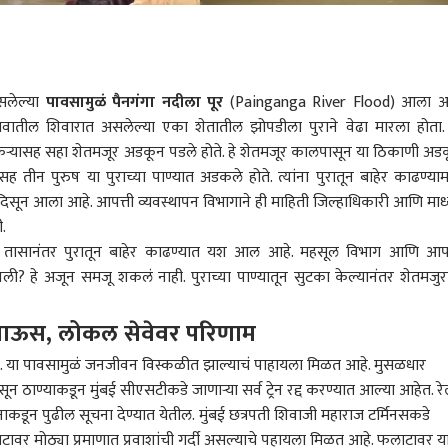
लेल्या
पावसामुळं पैनगंगा नदीला पूर
(Painganga River Flood) आला आ
 गावातील शिवारात असलेल्या एका शेतातील झोपडीला पुराने वेढा मारला होता.
शेतकऱ्यासह सहा शेतमजूर अडकून पडले होते. हे शेतमजूर कालपासून या ठिकाणी अड
ह तीन पुरुष या पुराच्या पाण्यात अडकले होते. त्यांना पुरातून बाहेर काढण्यामध
ा दिसून आला आहे. आपत्ती व्यवस्थापन विभागाने ही माहिती जिल्हाधिकारी आणि माध
ी.
8 तासानंतर पुरातून बाहेर काढण्यात यश आल आहे. महसूल विभाग आणि आपत
ली? हे अजून समजू शकलं नाही. पुराच्या पाण्यातून सुटका केल्यानंतर शेतमजुरा
 पाऊस, लोकल सेवेवर परिणाम
े. या पावसामुळं जनजीवन विस्कळीत झाल्याचं पाहायला मिळत आहे. मुसळधार
ून ठाण्याकडून
मुंबई सीएसटीकडे जाणाऱ्या सर्व ट्रेन रद्द करण्यात आल्या आहेत. रेल
ाकडून पुढील सूचना देण्यात येतील.
मुंबई
छत्रपती शिवाजी महाराज टर्मिनस
कडे
ावर मोठ्या प्रमाणात प्रवाशांची गर्दी असल्याचे पहायला मिळत आहे. फलाटावर य