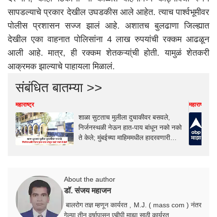
सापडल्याचे प्रकार देखील उघडकीस आले आहेत. त्याच पार्श्वभूमीवर
पोलीस प्रशासन सज्ज झालं आहे. अशातच बुलढाणा जिल्ह्यात
देखील एका वाहनात पोलिसांना 4 लाख रुपयांची रक्कम आढळून
आली आहे. मात्र, ही रक्कम शेतकऱ्या्ंची होती. यामुळं शेतकरी
आक्रमक झाल्याचे पाहायला मिळालं.
संबंधित बातम्या >>
महाराष्ट्र
महाराष्ट्र
शाळा सुटताच मुलीला दुचाकीवर बसवले,
निर्जनस्थळी नेऊन हात-पाय बांधून नको नको
ते केले; मुंबईच्या माहिममधील हादरवणारी
घटना, पीडितेसह आरोपीही अल्पवयीन
About the author
डॉ. संजय महाजन
बालरोग तज्ञ म्हणून कार्यरत , M.J. ( mass com ) नंतर
गेल्या तीन वर्षापासून एबीपी माझा साठी कार्यरत.