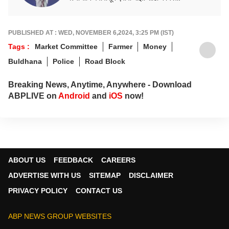
PUBLISHED AT : WED, NOVEMBER 6,2024, 3:25 PM (IST)
Tags :
Market Committee
Farmer
Money
Buldhana
Police
Road Block
Breaking News, Anytime, Anywhere - Download
ABPLIVE on
Android
and
iOS
now!
ABOUT US
FEEDBACK
CAREERS
ADVERTISE WITH US
SITEMAP
DISCLAIMER
PRIVACY POLICY
CONTACT US
ABP NEWS GROUP WEBSITES