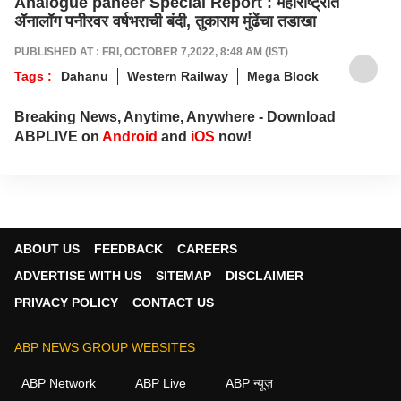
Analogue paneer Special Report : महाराष्ट्रात
ॲनालॉग पनीरवर वर्षभराची बंदी, तुकाराम मुंढेंचा तडाखा
PUBLISHED AT : FRI, OCTOBER 7,2022, 8:48 AM (IST)
Tags :
Dahanu
Western Railway
Mega Block
Breaking News, Anytime, Anywhere - Download
ABPLIVE on
Android
and
iOS
now!
ABOUT US
FEEDBACK
CAREERS
ADVERTISE WITH US
SITEMAP
DISCLAIMER
PRIVACY POLICY
CONTACT US
ABP NEWS GROUP WEBSITES
ABP Network
ABP Live
ABP न्यूज़