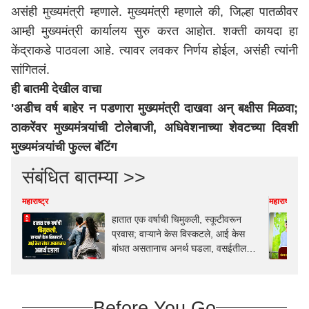
असंही मुख्यमंत्री म्हणाले. मुख्यमंत्री म्हणाले की, जिल्हा पातळीवर
आम्ही मुख्यमंत्री कार्यालय सुरु करत आहोत. शक्ती कायदा हा
केंद्राकडे पाठवला आहे. त्यावर लवकर निर्णय होईल, असंही त्यांनी
सांगितलं.
ही बातमी देखील वाचा
'अडीच वर्ष बाहेर न पडणारा मुख्यमंत्री दाखवा अन् बक्षीस मिळवा;
ठाकरेंवर मुख्यमंत्र्यांची टोलेबाजी, अधिवेशनाच्या शेवटच्या दिवशी
मुख्यमंत्र्यांची फुल्ल बॅटिंग
संबंधित बातम्या >>
महाराष्ट्र
महाराष्ट्र
हातात एक वर्षाची चिमुकली, स्कूटीवरून
प्रवास; वाऱ्याने केस विस्कटले, आई केस
बांधत असतानाच अनर्थ घडला, वसईतील
काळीज पिळवटून टाकणारी घटना
Before You Go