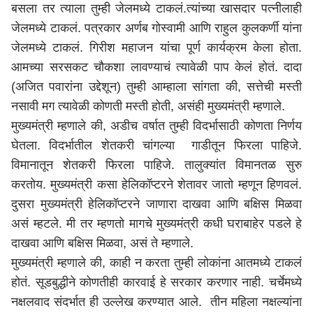
बसला तर त्याला तुम्ही जेलमध्ये टाकलं.त्यांच्या खासदार पत्नीलाही
जेलमध्ये टाकलं. पत्रकार अर्णब गोस्वामी आणि राहुल कुलकर्णी यांना
जेलमध्ये टाकलं. गिरीश महाजन यांचा पूर्ण कार्यक्रम केला होता.
आमच्या सरसकट चौकशा लावण्याचं त्यावेळी पाप केलं होतं. दादा
(अजित पवारांना उद्देशून) तुम्ही आम्हाला सांगता की, सत्तेची मस्ती
नसावी मग त्यावेळी कोणती मस्ती होती, असंही मुख्यमंत्री म्हणाले.
मुख्यमंत्री म्हणाले की, अडीच वर्षात तुम्ही विदर्भासाठी कोणता निर्णय
घेतला. विदर्भातील शेतकरी चांगल्या गाडीतून फिरला पाहिजे.
विमानातून शेतकरी फिरला पाहिजे. तालुक्यांत विमानतळ सुरु
करतोय. मुख्यमंत्री कसा हेलिकॉप्टरने शेतावर जातो म्हणून हिणवलं.
दुसरा मुख्यमंत्री हेलिकॉप्टरने जाणारा दाखवा आणि बक्षिस मिळवा
असं म्हटले. मी तर म्हणतो मागचे मुख्यमंत्री कधी घराबाहेर पडले हे
दाखवा आणि बक्षिस मिळवा, असं ते म्हणाले.
मुख्यमंत्री म्हणाले की, काही न करता तुम्ही लोकांना आतमध्ये टाकलं
होतं. सूडबुद्धीने कोणतीही कारवाई हे सरकार करणार नाही. चर्चेमध्ये
नक्षलवाद संदर्भात ही उल्लेख करण्यात आले. तीन महिला नक्षल्यांना