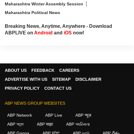
Maharashtra Winter Assembly Session
Maharashtra Political News
Breaking News, Anytime, Anywhere - Download
ABPLIVE on
Android
and
iOS
now!
ABOUT US
FEEDBACK
CAREERS
ADVERTISE WITH US
SITEMAP
DISCLAIMER
PRIVACY POLICY
CONTACT US
ABP NEWS GROUP WEBSITES
ABP Network
ABP Live
ABP न्यूज़
ABP আনন্দ
ABP माझा
ABP અસ્મિતા
ABP Ganga
ABP ਸਾਂਝਾ
ABP நாடு
ABP దేశం