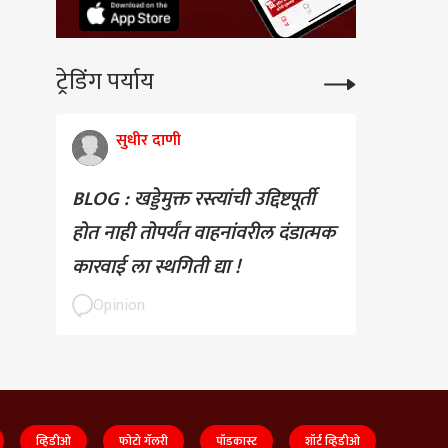
ट्रेडिंग पर्याय
सुधीर दाणी
BLOG : खड्डेमुक्त रस्त्यांची उद्दिष्टपूर्ती
होत नाही तोपर्यंत वाहनांवरील दंडात्मक
कारवाई ला स्थगिती द्या !
Opinion
व्हिडीओ
फोटो गॅलरी
पॉडकास्ट
शॉर्ट व्हिडीओ