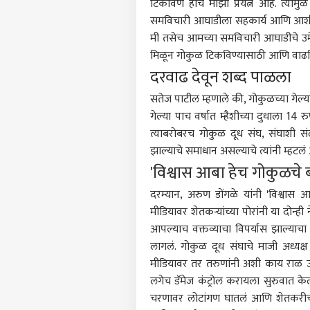
टिकविणे हाच माझा प्रयत्न आहे. त्याम
समविचारी आघाडीला सहकार्य आणि आशीर्
मी तसेच आमच्या समविचारी आघाडीचे उमेदवा
मिळून गोकुळ टिकविण्यासाठी आणि वाढविण
दरवाढ देवून शब्द पाळला
सतेज पाटील म्हणाले की, गोकुळच्या गेल्या 
गेल्या पाच वर्षात म्हैशीच्या दुधाला 14
त्याबरोबरच गोकुळ दूध संघ, संघाशी संलग
झाल्याचे समाधान असल्याचे त्यांनी म्हटलं
'विश्वास आबा हेच गोकुळचे 
दरम्यान, अरुण डोंगळे यांनी 'विश्वास
मीडियावर शेतकऱ्यांच्या पोरांनी या दोन्ही
आपल्याच वक्तव्याचा विपर्यास झाल्याच
लागलं. गोकुळ दूध संघाचे माजी अध्यक्
मीडियावर तर तरुणांनी अशी काय राळ उड
लगेच डॅमेज कंट्रोल करायला सुरुवात केली. ड
चरणावर लोटांगण घातलं आणि शेतकरीच म