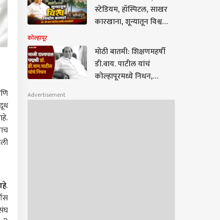
स्टेडियम, हॉस्पिटल, साखर
कारखाना, शून्यातून विश्व
निर्माण करणारे डॉ. डी वाय
कोल्हापूर
पाटील यांची कारकीर्द!
मोठी बातमी: शिक्षणमहर्षी
डी.वाय. पाटील यांचं
कोल्हापूरमध्ये निधन,
वयाच्या 90 व्या वर्षी घेतला
आणि
Advertisement
अखेरचा श्वास
दूध
हे.
पाच
णली
आहे
.
यास
संघ