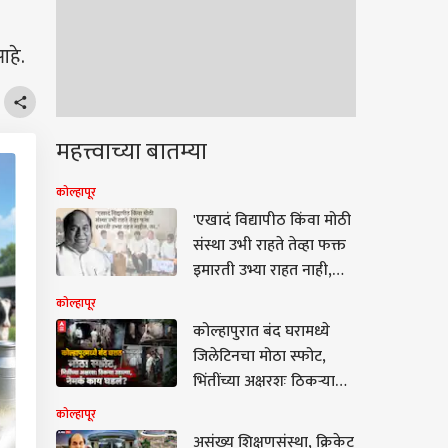
आहे.
महत्त्वाच्या बातम्या
कोल्हापूर
'एखादं विद्यापीठ किंवा मोठी
संस्था उभी राहते तेव्हा फक्त
इमारती उभ्या राहत नाही,
तर..' ज्ञानयात्री डी. वाय.
कोल्हापूर
पाटील हरपल्यानंतर राज
कोल्हापुरात बंद घरामध्ये
ठाकरेंची पोस्ट
जिलेटिनचा मोठा स्फोट,
भिंतींच्या अक्षरशः ठिकऱ्या
उडाल्या; सुर्वे नगरमध्ये
कोल्हापूर
मध्यरात्री नेमकं काय घडलं?
असंख्य शिक्षणसंस्था, क्रिकेट