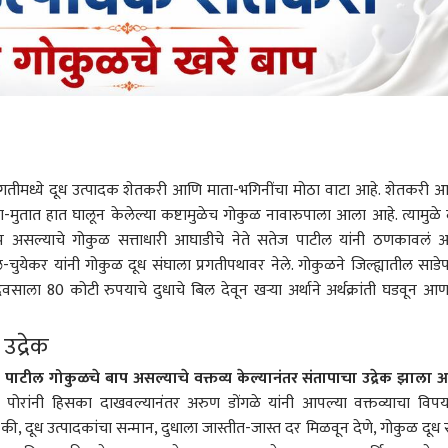
्रगतीमध्ये दूध उत्पादक शेतकरी आणि माता-भगिनींचा मोठा वाटा आहे. शेतकरी 
-मुतात हात घालून केलेल्या कष्टामुळेच गोकुळ नावारुपाला आला आहे. त्यामुळे 
प असल्याचे गोकुळ सत्ताधारी आघाडीचे नेते सतेज पाटील यांनी ठणकावलं आ
ुयेकर यांनी गोकुळ दूध संघाला प्रगतीपथावर नेले. गोकुळने जिल्ह्यातील साडे
वसाला 80 कोटी रुपयाचे दुधाचे बिल देवून खऱ्या अर्थाने अर्थक्रांती घडवून आ
उद्रेक
ास पाटील गोकुळचे बाप असल्याचे वक्तव्य केल्यानंतर संतापाचा उद्रेक झाला 
ा पोरांनी हिसका दाखवल्यानंतर अरुण डोंगळे यांनी आपल्या वक्तव्याचा विपर्
 की, दूध उत्पादकांचा सन्मान, दुधाला जास्तीत-जास्त दर मिळवून देणे, गोकुळ दूध 