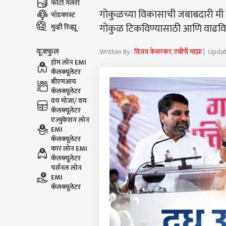
फोटो गॅलरी
गोकुळच्या विकासाची जबाबदारी मी 
पॉडकास्ट
गोकुळ टिकविण्यासाठी आणि वाढविण्
मुव्ही रिव्ह्यू
यूजफुल
Written By :
विजय केसरकर, एबीपी माझा
| Update
होम लोन EMI
कॅलक्यूलेटर
बीएमआय
कॅलक्यूलेटर
वय मोजा/ वय
कॅलक्यूलेटर
एज्युकेशन लोन
EMI
कॅलक्यूलेटर
कार लोन EMI
कॅलक्यूलेटर
पर्सनल लोन
EMI
कॅलक्यूलेटर