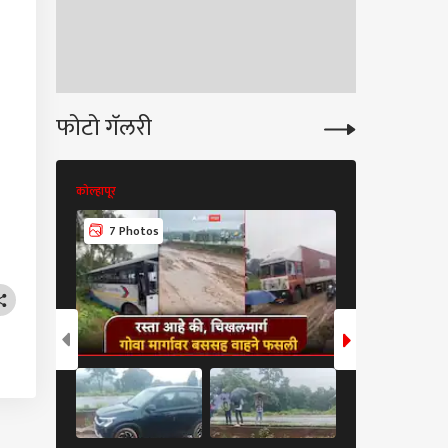
 पाहिजे तेच आम्हाला
न काढत आहेत' मुंबई
सांची गाडी भर रस्त्यात
ाऱ्या रियासह देशातील
ी राहुल गांधींच्या भेटीला
फोटो गॅलरी
कोल्हापूर
कोल्हापूर
5 Photos
7 Photos