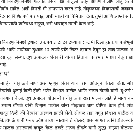
ुळे या निवडणुकीमध्ये गट-तट तसेच पक्ष बाजूला ठेवून आपण राजर्षि शाहू शेत
वाद द्यावेत, अशी विनंती मी आपणांस करत आहे. गोकुळच्या विकासाची जबाबद
र निश्चितपणे पार पाडू, अशी ग्वाही या निमित्ताने देतो. तुम्ही आणि आम्ही सर्
्यासाठी कटिबध्द राहूया, असे आवाहन त्यांनी केलं आहे.
निवडणुकीमध्ये दुधाला 2 रुपये जादा दर देण्याचा शब्द मी दिला होता. या पार्श्वभूम
 रुपये आणि गायीच्या दुधाला 10 रुपये प्रति लिटर दरवाढ देवून हा शब्द पाळला आ
्न दूध संस्था, दूध उत्पादक शेतकरी यांच्या हिताचा कारभार माझ्या नेतृत्वाख
 आहे.
बाप'
 आबा हेच गोकुळचे बाप' असं म्हणून शेतकऱ्यांचा राग ओढवून घेतला होता. स
 नेत्यांची धुलाई केली होती. अखेर विश्वास पाटील आणि अरुण डोंगळे यांनी 'यू-टर्न' 
ा कांगावा केला. दूध उत्पादक शेतकरीच गोकुळचा खरा मालक आहे, हे मान्य कर
ष अरुण डोंगळे यांनी विश्वास पाटील यांना गोकुळचे बाप घोषित केलं होतं. स
वून दिली की नेत्यांना अडचण झाली होती. सोशल राडा बघून विश्वास पाटील या
ोंगळे यांनी फक्त ज्येष्ठत्वाच्या नात्याने ते बोलले, असं सांगत त्यांनी शेतकऱ्यांच
ालक असल्याचं कबूल केलं. इकडे अरुण डोंगळे यांनी सुद्धा 'माझ्या बोलण्य