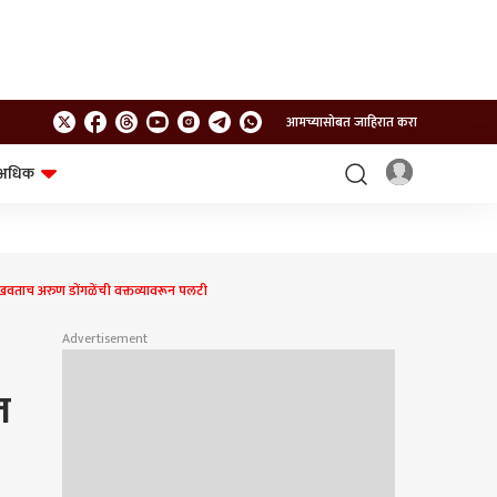
आमच्यासोबत जाहिरात करा
अधिक
शेत-शिवार
भविष्य
ाखवताच अरुण डोंगळेंची वक्तव्यावरून पलटी
Advertisement
त