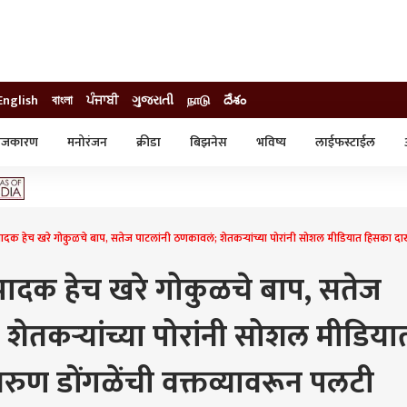
English
বাংলা
ਪੰਜਾਬੀ
ગુજરાતી
நாடு
దేశం
ाजकारण
मनोरंजन
क्रीडा
बिझनेस
भविष्य
लाईफस्टाईल
स्टाईल
क्राईम
व्यापार-उद्योग
ट्रेडिंग
ऑटो
पादक हेच खरे गोकुळचे बाप, सतेज पाटलांनी ठणकावलं; शेतकऱ्यांच्या पोरांनी सोशल मीडियात हिसका द
त्पादक हेच खरे गोकुळचे बाप, सतेज
शेतकऱ्यांच्या पोरांनी सोशल मीडिया
ण डोंगळेंची वक्तव्यावरून पलटी