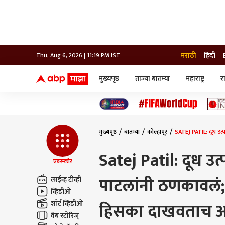
मराठी
हिंदी
Thu, Aug 6, 2026 | 11:19 PM IST
मुख्यपृष्ठ
ताज्या बातम्या
महाराष्ट्र
र
बातम्या
जॅाब माझा
लाईफ
भारत
महाराष्ट्र
टेक-गॅजेट
मुंबई
ऑटो
टेलिव्हिजन
विश्व
विश्व
मुख्यपृष्ठ
बातम्या
कोल्हापूर
SATEJ PATIL: दूध उत्
कोल्हापूर
पुणे
Satej Patil: दूध उ
नवी मुंबई
एक्स्प्लोर
अमरावती
पाटलांनी ठणकावलं; 
अहमदनगर
लाईव्ह टीव्ही
अकोला
व्हिडीओ
शॉर्ट व्हिडीओ
हिसका दाखवताच अरु
वेब स्टोरिज्