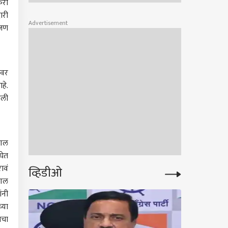
करी
ारी
Advertisement
वजण
ीवर
हे.
ाली
ोशल
घेत
ावं
व्हिडीओ
ोशल
ंनी
्या
ाचा