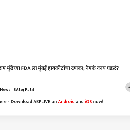
मार्ग; गोवा मार्गावर
खासदार बजरंग सोनवणेंच्या
उद्घाटन केलेला पूल गेला
केलं
ह वाहने फसली,
मुलाला अटक करा नाहीतर
वाहून; ठेकेदारावर गुन्ह्याची
चोपू
ार्थ्यांसह नागरिकांना मोठा
आम्ही… बीड जिल्हाधिकारी
मागणी, रोहित पवारांची
पोलि
कार्यालयासमोर घुले
खोचक टीका
अडवण
कुटुंबीयांचे आमरण उपोषण
तरुण
ुंढेंच्या FDA ला मुंबई हायकोर्टाचा दणका; नेमकं काय घडलं?
 News
SAtej Patil
here - Download ABPLIVE on
Android
and
iOS
now!