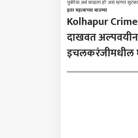
चुकीचा अर्थ काढला हो' असं म्हणत सुटक
इतर महत्वाच्या बातम्या
पर्सनल
Kolhapur Crime:
दाखवत अल्पवयीन 
टॉप
हॅलो गेस्ट
इचलकरंजीमधील 
अहिल्
आमच्यासोबत जाहिरात करा
प्रायव्हसी पॉलिसी
संपर्क साधा
करिअर
'एबीप
फीडबॅक
बिबट
आमच्याबद्दल
वन अ
कोल्ह
बिबट
पिंजर