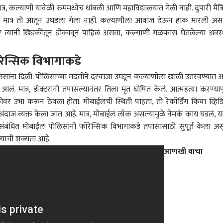
मात्र, कल्याणी यावेळी रुममध्येच थांबली आणि महाविद्यालयात गेली नाही. दुपारी मैत्र
ा, मात्र तो आतून उघडला गेला नाही. कल्याणीला आवाज देऊन हाक मारली अस
र त्यांनी खिडकीतून डोकावून पाहिलं असता, कल्याणी गळफास घेतलेल्या अवस्
ेन्सिक विभागाकडे
ोलिसांना दिली. पोलिसांच्या मदतीने दरवाजा उघडून कल्याणीला खाली उतरवण्यात 
 कॉर्नर
 मात्र, डॉक्टरांनी तपासल्यानंतर तिला मृत घोषित केलं. आत्महत्या करण्यापूर
उभा करून ठेवला होता. मोबाईलची स्थिती पाहता, तो रेकॉर्डिंग किंवा व्हि
 आर्टिकल
टॉप रील्स
दाज व्यक्त केला जात आहे. मात्र, मोबाईल लॉक असल्यामुळे नेमकं काय घडलं, य
बंधित मोबाईल पोलिसांनी फॉरेन्सिक विभागाकडे तपासासाठी सुपूर्त केला अस
व्यापार-उद्योग
भारत
राज
ण्याची शक्यता आहे.
आणखी वाचा
ईन तक्रारीची तातडीने
मद्यपींना मोठा धक्का, Old
गृहमंत्र्यांचा पराभव करत
जॉब 
, अंबाजोगाईत चायनीज
Monk, Bagpiper आणि RC
जिंकलेली जागा काँग्रेसनं पुन्हा
हिले
रवर एफडीएची धडक
सह इतर ब्रँडवर बंदी, नेमकं
राजकारण
मिळवली, दतियामधील
व्यापार-उद्योग
भाजप
भारत