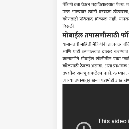
मैत्रिणी डबा घेऊन महाविद्यालयात गेल्या. 
परत आल्यावर त्यांनी दरवाजा ठोठावल
कोणताही प्रतिसाद मिळाला नाही. यानंत
दिसली.
मोबाईल तपासणीसाठी फॉर
याबाबतची माहिती मैत्रिणींनी तात्काळ प
पर्सनल
आणि घाटी रुग्णालयात दाखल करण्यात आलं.
कल्याणीने मोबाईल खोलीतील एका फळीवर 
टॉप
हॅलो गेस्ट
कॉलसाठी ठेवला असावा, असा प्राथमिक अं
तपशील समजू शकलेला नाही. दरम्यान, सं
बीड
त्याच्या तपासातून खऱ्या घडामोडी उघड हो
आमच्यासोबत जाहिरात करा
प्रायव्हसी पॉलिसी
संपर्क साधा
करिअर
ऑनला
फीडबॅक
दखल
आमच्याबद्दल
सेंट
पुणे