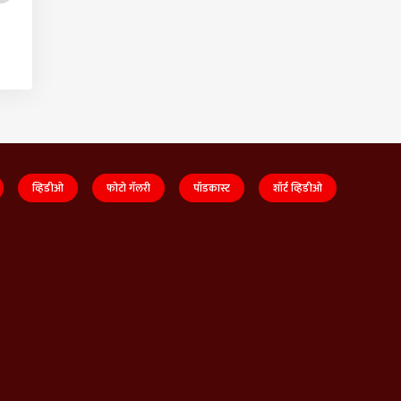
व्हिडीओ
फोटो गॅलरी
पॉडकास्ट
शॉर्ट व्हिडीओ