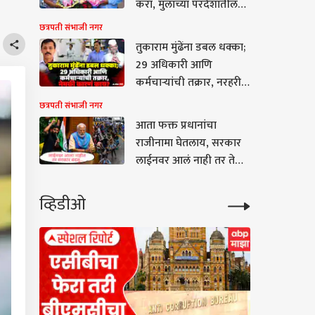
करा, मुलाच्या परदेशातील
शिक्षणासाठी पैसा कसा
छत्रपती संभाजी नगर
पुरवला?' निवडणूक
तुकाराम मुंढेंना डबल धक्का;
आयोगासह टॅक्स
29 अधिकारी आणि
अधिकाऱ्यांना सुद्धा कोणी
कर्मचाऱ्यांची तक्रार, नरहरी
लिहिलं पत्र?
झिरवळांना पत्र धाडलं, नेमकं
छत्रपती संभाजी नगर
काय घडलं?
आता फक्त प्रधानांचा
राजीनामा घेतलाय, सरकार
लाईनवर आलं नाही तर तेही
बदलू; मराठी भूमीतून
अभिजीत दिपकेचा इशारा
व्हिडीओ