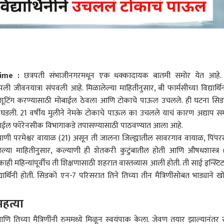
ime :
छत्रपती संभाजीनगर
मधून एक धक्कादायक बातमी समोर येत आहे.
ली जीवनयात्रा संपवली आहे. मिळालेल्या माहितीनुसार, बी फार्मसीच्या विद्यार्थिन
ानंतर शूटिंग करण्यासाठी मोबाईल ठेवला आणि टोकाचे पाऊल उचलले. ही घटना सि
री घडली. 21 वर्षीय मुलीने नेमके टोकाचे पाऊल का उचलले याचं कारण अद्याप स
 मोबाईल फॉरेनसीक विभागाकडे तपासण्यासाठी पाठवण्यात आला आहे.
्याणी परमेश्वर वायाळ (21) असून ती जालना जिल्ह्यातील सावरगाव वायाळ, पिंपर
लेल्या माहितीनुसार, कल्याणी ही शेतकरी कुटुंबातील होती आणि औषधशास्त्र 
ी महिन्यांपूर्वीच ती शिक्षणासाठी शहरात वास्तव्यास आली होती. ती साई इन्स्टिट्
द्यार्थिनी होती. सिडको एन-7 परिसरात तिने तिच्या तीन मैत्रिणींसोबत भाड्याने ख
हत्या
ि तिच्या मैत्रिणींनी रुममध्ये मिळून स्वयंपाक केला. जेवण तयार झाल्यानंतर स