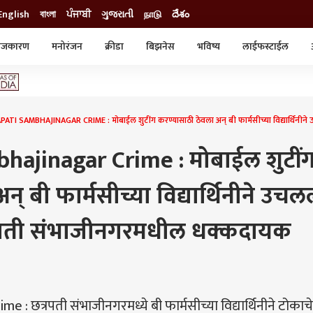
English
বাংলা
ਪੰਜਾਬੀ
ગુજરાતી
நாடு
దేశం
ाजकारण
मनोरंजन
क्रीडा
बिझनेस
भविष्य
लाईफस्टाईल
स्टाईल
क्राईम
व्यापार-उद्योग
ट्रेडिंग
ऑटो
TI SAMBHAJINAGAR CRIME : मोबाईल शुटींग करण्यासाठी ठेवला अन् बी फार्मसीच्या विद्यार्थिनी
hajinagar Crime : मोबाईल शुटीं
् बी फार्मसीच्या विद्यार्थिनीने उचल
रपती संभाजीनगरमधील धक्कदायक
 छत्रपती संभाजीनगरमध्ये बी फार्मसीच्या विद्यार्थिनीने टोकाचे