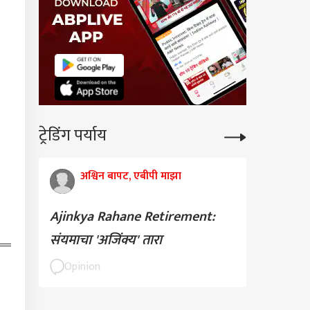
चर्चेत
ला सत्य माहिती नाही,
ांत किशोर हेच भाजपचे
वार, लालू प्रसाद यादव
ी कन्या मीसा भारतींचा
ट्रेडिंग पर्याय
अश्विन बापट, एबीपी माझा
Ajinkya Rahane Retirement:
संयमाचा 'अजिंक्य' तारा
Opinion