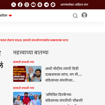
आमच्यासोबत जाहिरात करा
अधिक
शेत-शिवार
भविष्य
ने उचललं टोकाचं पाऊल; छत्रपती संभाजीनगरमधील धक्कदायक घटना
ग
महत्त्वाच्या बातम्या
लं
छत्रपती संभाजी नगर
आधी मोदींना त्यांची डिग्री
दाखवायला सांगा, मग मी....;
वडिलांच्या संपत्तीच्या
चौकशीची मागणी होताच
छत्रपती संभाजी नगर
अभिजीत दिपके संतापले
'अभिजित दिपकेंच्या
वडिलांच्या संपत्तीची चौकशी