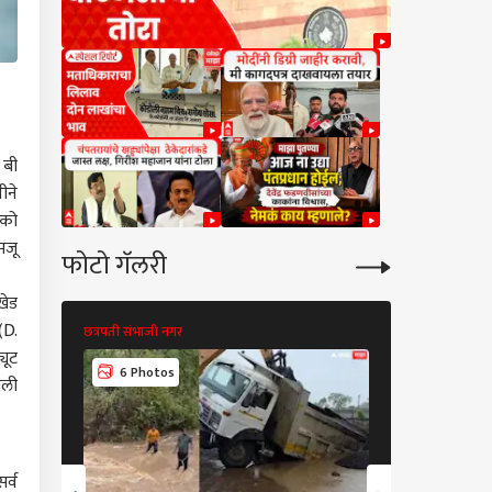
 बी
ीने
डको
मजू
फोटो गॅलरी
खेड
(D.
छत्रपती संभाजी नगर
छत्रपती संभाजी नगर
यूट
6 Photos
14 Photos
ोली
र्व