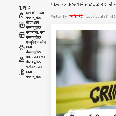
पाऊल उचलल्याने खळबळ उडाली आ
यूजफुल
होम लोन EMI
Written By :
जयदीप मेढे
| Updated at : 31 Jul
कॅलक्यूलेटर
बीएमआय
कॅलक्यूलेटर
वय मोजा/ वय
कॅलक्यूलेटर
एज्युकेशन लोन
EMI
कॅलक्यूलेटर
कार लोन EMI
कॅलक्यूलेटर
पर्सनल लोन
EMI
कॅलक्यूलेटर