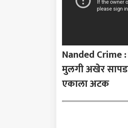
कार
पुण्
रस्त
LOGIN
चिख
अपघा
Nanded Crime : न
मुलगी अखेर साप
एकाला अटक