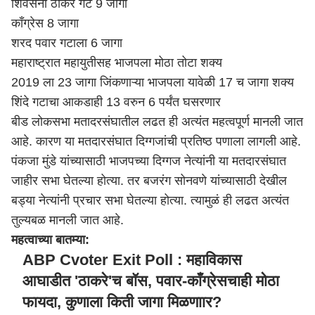
शिवसेना ठाकरे गट 9 जागा
काँग्रेस 8 जागा
शरद पवार गटाला 6 जागा
महाराष्ट्र
ात महायुतीसह भाजपला मोठा तोटा शक्य
2019 ला 23 जागा जिंकणाऱ्या भाजपला यावेळी 17 च जागा शक्य
शिंदे गटाचा आकडाही 13 वरुन 6 पर्यंत घसरणार
बीड लोकसभा मतादरसंघातील लढत ही अत्यंत महत्वपूर्ण मानली जात
आहे. कारण या मतदारसंघात दिग्गजांची प्रतिष्ठ पणाला लागली आहे.
पंकजा मुंडे यांच्यासाठी भाजपच्या दिग्गज नेत्यांनी या मतदारसंघात
जाहीर सभा घेतल्या होत्या. तर बजरंग सोनवणे यांच्यासाठी देखील
बड्या नेत्यांनी प्रचार सभा घेतल्या होत्या. त्यामुळं ही लढत अत्यंत
तुल्यबळ मानली जात आहे.
महत्वाच्या बातम्या:
ABP Cvoter Exit Poll : महाविकास
आघाडीत 'ठाकरे'च बॉस, पवार-काँग्रेसचाही मोठा
फायदा, कुणाला किती जागा मिळणाार?