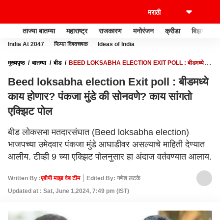
ताज्या बातम्या
महाराष्ट्र
राजकारण
मनोरंजन
क्रीडा
बिझनेस
India At 2047
फिफा विश्वचषक
Ideas of India
मुख्यपृष्ठ
बातम्या
बीड
BEED LOKSABHA ELECTION EXIT POLL : बीडमध्ये
काय होणार? पंकजा मुंडे की सोनवणे? काय सांगतो एक्झिट पोल
Beed loksabha election Exit poll : बीडमध्ये
काय होणार? पंकजा मुंडे की सोनवणे? काय सांगतो
एक्झिट पोल
बीड लोकसभा मतदारसंघात (Beed loksabha election)
भाजपच्या उमेदवार पंकजा मुंडे आघाडीवर असल्याचे माहिती देण्यात
आलीय. टीव्ही 9 च्या एक्झिट पोलनुसार हा अंदाज वर्तवण्यात आलाय.
Written By :
एबीपी माझा वेब टीम
Edited By: गणेश लटके
Updated at : Sat, June 1,2024, 7:49 pm (IST)