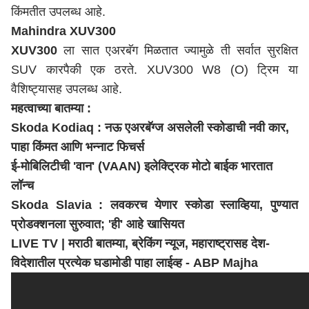
किंमतीत उपलब्ध आहे.
Mahindra XUV300
XUV300
ला सात एअरबॅग मिळतात ज्यामुळे ती सर्वात सुरक्षित
SUV कारपैकी एक ठरते. XUV300 W8 ​​(O) ट्रिम या
वैशिष्ट्यासह उपलब्ध आहे.
महत्वाच्या बातम्या :
Skoda Kodiaq : नऊ एअरबॅग्ज असलेली स्कोडाची नवी कार,
पाहा किंमत आणि भन्नाट फिचर्स
ई-मोबिलिटीची 'वान' (VAAN) इलेक्ट्रिक मोटो बाईक भारतात
लॉन्च
Skoda Slavia : लवकरच येणार स्कोडा स्लाव्हिया, पुण्यात
प्रोडक्शनला सुरुवात; 'ही' आहे खासियत
LIVE TV | मराठी बातम्या, ब्रेकिंग न्यूज,
महाराष्ट्र
ासह देश-
विदेशातील प्रत्येक घडामोडी पाहा लाईव्ह - ABP Majha