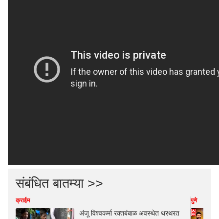
संबंधित बातम्या >>
क्राईम
पुणे
अंजू विश्वकर्मा रक्तबंबाळ अवस्थेत थरथरत