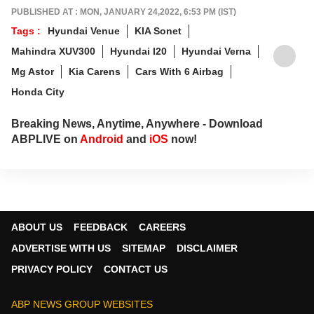
PUBLISHED AT : MON, JANUARY 24,2022, 6:53 PM (IST)
Tags :
Hyundai Venue
KIA Sonet
Mahindra XUV300
Hyundai I20
Hyundai Verna
Mg Astor
Kia Carens
Cars With 6 Airbag
Honda City
Breaking News, Anytime, Anywhere - Download
ABPLIVE on
Android
and
iOS
now!
ABOUT US
FEEDBACK
CAREERS
ADVERTISE WITH US
SITEMAP
DISCLAIMER
PRIVACY POLICY
CONTACT US
ABP NEWS GROUP WEBSITES