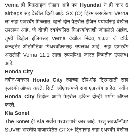
Verna ही मिडसाईज सेडान आहे पण
Hyundai
ने ही कार 6
airbags सह देखील दिली आहे. SX (O) ट्रिम असलेल्या Verna
ला सहा एअरबॅग मिळतात. व्हर्ना दोन पेट्रोल इंजिन पर्यायांसह देखील
उपलब्ध आहे, जे दोन्ही स्वयंचलित गिअरबॉक्सशी जोडलेले आहेत.
तुम्ही डिझेल इंजिनसह Verna देखील मिळवू शकता जे टॉर्क
कन्व्हर्टर ऑटोमॅटिक गिअरबॉक्ससह उपलब्ध आहे. सहा एअरबॅग
असलेली Verna 11.1 लाख रुपयांपेक्षा जास्त किंमतीत उपलब्ध
आहे.
Honda City
नवीन-जनरल
Honda City
त्याच्या टॉप-एंड ट्रिमसाठी सहा
एअरबॅग ऑफर करते. सिटी व्हीएक्समध्ये सहा एअरबॅग आहेत. नवीन
Honda City
डिझेल आणि पेट्रोल इंजिन दोन्ही पर्याय ऑफर
करते.
Kia Sonet
The Sonet ही Kia सर्वात परवडणारी कार आहे. परंतु सबकॉम्पॅक्ट
SUVला भारतीय बाजारपेठेत GTX+ ट्रिमसह सहा एअरबॅग देखील