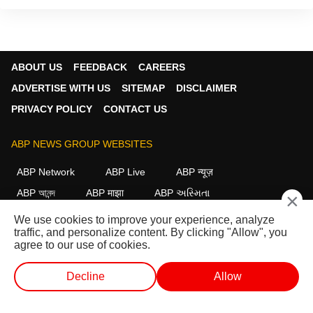
ABOUT US
FEEDBACK
CAREERS
ADVERTISE WITH US
SITEMAP
DISCLAIMER
PRIVACY POLICY
CONTACT US
ABP NEWS GROUP WEBSITES
ABP Network
ABP Live
ABP न्यूज़
ABP আনন্দ
ABP माझा
ABP અસ્મિતા
×
ABP Ganga
ABP ਸਾਂਝਾ
ABP நாடு
ABP దేశం
We use cookies to improve your experience, analyze
traffic, and personalize content. By clicking "Allow", you
FOLLOW US
agree to our use of cookies.
Decline
Allow
This website follows the
DNPA Code of Ethics.
Copyright@2026.
लाईव्ह टीव्ही
शॉर्ट व्हिडीओ
व्हिडीओ
पॉडकास्ट
All rights reserved.