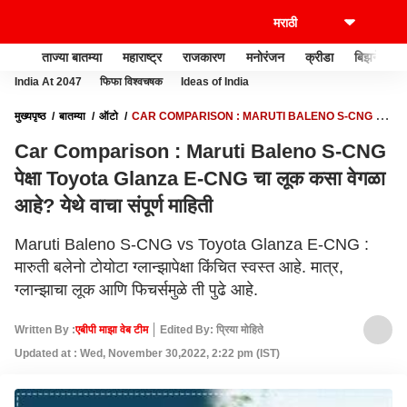
ताज्या बातम्या
महाराष्ट्र
राजकारण
मनोरंजन
क्रीडा
बिझनेस
India At 2047
फिफा विश्वचषक
Ideas of India
मुख्यपृष्ठ
बातम्या
ऑटो
CAR COMPARISON : MARUTI BALENO S-CNG पेक्षा
TOYOTA GLANZA E-CNG चा लूक कसा वेगळा आहे? येथे वाचा संपूर्ण माहिती
Car Comparison : Maruti Baleno S-CNG
पेक्षा Toyota Glanza E-CNG चा लूक कसा वेगळा
आहे? येथे वाचा संपूर्ण माहिती
Maruti Baleno S-CNG vs Toyota Glanza E-CNG :
मारुती बलेनो टोयोटा ग्लान्झापेक्षा किंचित स्वस्त आहे. मात्र,
ग्लान्झाचा लूक आणि फिचर्समुळे ती पुढे आहे.
Written By :
एबीपी माझा वेब टीम
Edited By: प्रिया मोहिते
Updated at : Wed, November 30,2022, 2:22 pm (IST)