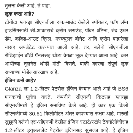
तुलना केली आहे. ते पाहा.
लूक कसा आहे?
टोयोटा ग्लान्झा सीएनजीला रूफ-माउंट केलेले स्पॉयलर, फॉग लॅम्प
हाउसिंगसाठी सी-आकाराचे क्रोम सराउंड, पॉवर अँटेना, रुंद एअर
डॅम, ब्लॅक्ड-आउट ग्रिल, मस्क्युलर बोनेट आणि क्रोम बाह्यरेखा
यासह अपडेटेट करण्यात आली आहे. तर, बलेनो सीएनजीला
रीडिझाईन बॉडी पॅनलसह थोडा वेगळा लूक देण्यात आला आहे. कार
आधीच्या तुलनेत थोडी मोठी दिसते. बाकी कारचा संपूर्ण लूक
सध्याच्या मॉडेलसारखाच आहे.
इंजिन कसे आहे?
Glanza ला 1.2-लिटर पेट्रोल इंजिन देण्यात आले आहे जे BS6
मानकांची पूर्तता करते. कंपनीने सीएनजी किटसह ग्लान्झा
सीएनजीमध्ये हे इंजिन समाविष्ट केले आहे. ही कार एक किलो
सीएनजीमध्ये 30.61 किलोमीटर अंतर कापण्यास सक्षम आहे. मारुती
सुझुकी बलेनो एस-सीएनजी देखील इंजिन स्टार्ट/स्टॉप टेक्नॉलॉजीसह
1.2-लीटर ड्युअलजेट पेट्रोल इंजिनसह सुसज्ज आहे. हे इंजिन