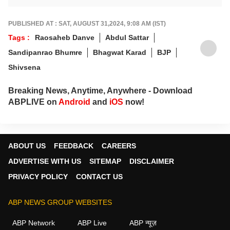
PUBLISHED AT : SAT, AUGUST 31,2024, 9:08 AM (IST)
Tags :
Raosaheb Danve
Abdul Sattar
Sandipanrao Bhumre
Bhagwat Karad
BJP
Shivsena
Breaking News, Anytime, Anywhere - Download
ABPLIVE on
Android
and
iOS
now!
ABOUT US
FEEDBACK
CAREERS
ADVERTISE WITH US
SITEMAP
DISCLAIMER
PRIVACY POLICY
CONTACT US
ABP NEWS GROUP WEBSITES
ABP Network
ABP Live
ABP न्यूज़