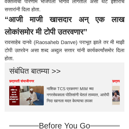
वक्तव्यचा परिणाम भाजपला भोगावे लागतील असा थेट इशाराच
सत्तारांनी दिला होता.
“आजी माजी खासदार अन् एक लाख
लोकांसमोर मी टोपी उतरवणार”
रावसाहेब दानवे (Raosaheb Danve) पराभूत झाले तर मी माझी
टोपी उतरवेन असा शब्द अब्दुल सत्तार यांनी कार्यकर्त्यांसमोर दिला
होता.
संबंधित बातम्या >>
छत्रपती संभाजीनगर
छत्रपती संभ
नाशिक TCS प्रकरण! MIM च्या
नगरसेवकाला पोलिसांनी घेतलं ताब्यात, आरोपी
निदा खानला मदत केल्याचा ठपका
Before You Go