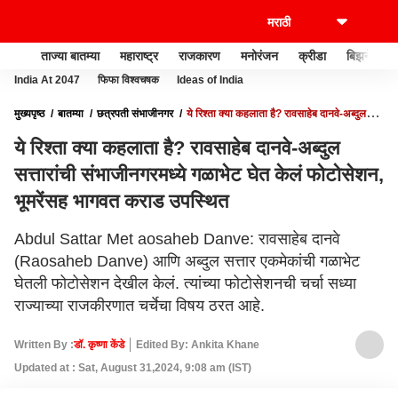
ताज्या बातम्या
महाराष्ट्र
राजकारण
मनोरंजन
क्रीडा
बिझनेस
India At 2047
फिफा विश्वचषक
Ideas of India
मुख्यपृष्ठ
बातम्या
छत्रपती संभाजीनगर
ये रिश्ता क्या कहलाता है? रावसाहेब दानवे-अब्दुल
सत्तारांची संभाजीनगरमध्ये गळाभेट घेत केलं फोटोसेशन, भूमरेंसह भागवत कराड उपस्थित
ये रिश्ता क्या कहलाता है? रावसाहेब दानवे-अब्दुल
सत्तारांची संभाजीनगरमध्ये गळाभेट घेत केलं फोटोसेशन,
भूमरेंसह भागवत कराड उपस्थित
Abdul Sattar Met aosaheb Danve: रावसाहेब दानवे
(Raosaheb Danve) आणि अब्दुल सत्तार एकमेकांची गळाभेट
घेतली फोटोसेशन देखील केलं. त्यांच्या फोटोसेशनची चर्चा सध्या
राज्याच्या राजकीरणात चर्चेचा विषय ठरत आहे.
Written By :
डॉ. कृष्णा केंडे
Edited By: Ankita Khane
Updated at : Sat, August 31,2024, 9:08 am (IST)