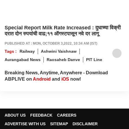
Special Report Milk Rate Increased : दुधाच्या विक्री
दरात दोन रुपयांची वाढ;११ ऑगस्टपासून नवे दर लागू
PUBLISHED AT : MON, OCTOBER 3,2022, 10:34 AM (IST)
Tags :
Railway
Ashwini Vaishnaw
Aurangabad News
Raosaheb Danve
PIT Line
Breaking News, Anytime, Anywhere - Download
ABPLIVE on
Android
and
iOS
now!
ABOUT US
FEEDBACK
CAREERS
ADVERTISE WITH US
SITEMAP
DISCLAIMER