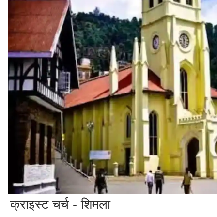
क्राइस्ट चर्च - शिमला