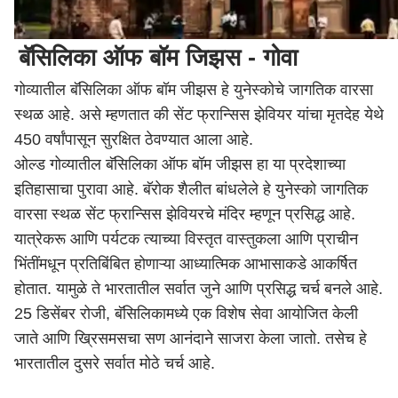
बॅसिलिका ऑफ बॉम जिझस - गोवा
गोव्यातील बॅसिलिका ऑफ बॉम जीझस हे युनेस्कोचे जागतिक वारसा
स्थळ आहे. असे म्हणतात की सेंट फ्रान्सिस झेवियर यांचा मृतदेह येथे
450 वर्षांपासून सुरक्षित ठेवण्यात आला आहे.
ओल्ड गोव्यातील बॅसिलिका ऑफ बॉम जीझस हा या प्रदेशाच्या
इतिहासाचा पुरावा आहे. बॅरोक शैलीत बांधलेले हे युनेस्को जागतिक
वारसा स्थळ सेंट फ्रान्सिस झेवियरचे मंदिर म्हणून प्रसिद्ध आहे.
यात्रेकरू आणि पर्यटक त्याच्या विस्तृत वास्तुकला आणि प्राचीन
भिंतींमधून प्रतिबिंबित होणाऱ्या आध्यात्मिक आभासाकडे आकर्षित
होतात. यामुळे ते भारतातील सर्वात जुने आणि प्रसिद्ध चर्च बनले आहे.
25 डिसेंबर रोजी, बॅसिलिकामध्ये एक विशेष सेवा आयोजित केली
जाते आणि ख्रिसमसचा सण आनंदाने साजरा केला जातो. तसेच हे
भारतातील दुसरे सर्वात मोठे चर्च आहे.