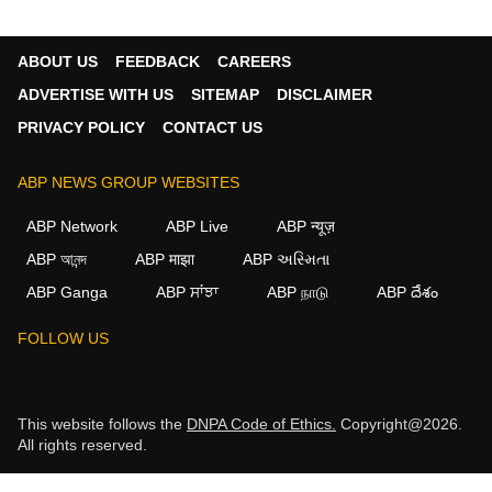
ABOUT US
FEEDBACK
CAREERS
ADVERTISE WITH US
SITEMAP
DISCLAIMER
PRIVACY POLICY
CONTACT US
ABP NEWS GROUP WEBSITES
ABP Network
ABP Live
ABP न्यूज़
ABP আনন্দ
ABP माझा
ABP અસ્મિતા
ABP Ganga
ABP ਸਾਂਝਾ
ABP நாடு
ABP దేశం
FOLLOW US
This website follows the
DNPA Code of Ethics.
Copyright@2026.
All rights reserved.