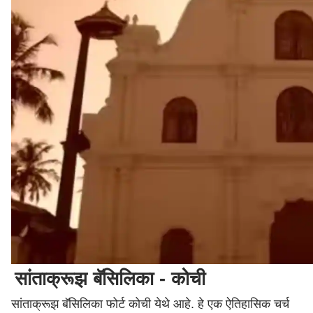
सांताक्रूझ बॅसिलिका - कोची
सांताक्रूझ बॅसिलिका फोर्ट कोची येथे आहे. हे एक ऐतिहासिक चर्च