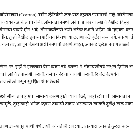
कोरोनाच्या (Corona) नवीन व्हेरियंटने जगभरात दहशत पसरवली आहे. कोरोनाच
्त धोकादायक आहे. त्याच वेळी, ओमायक्रॉनमध्ये अनेक प्रकारची लक्षणे देखील दिसून
वेगळ्या प्रकारे होत आहे. ओमायक्रॉनची अशी अनेक लक्षणे आहेत, जी तुम्हाला बरा
 तुम्ही देखील तुमच्या शरीरात दिसणार्‍या लक्षणांकडे दुर्लक्ष करू नये. कारण, त
ला तर, जाणून घेऊया अशी कोणती लक्षणे आहेत, ज्याकडे दुर्लक्ष करणे टाळले
सेल, तर तुम्ही ते हलक्यात घेता कामा नये. कारण ते
ओमायक्रॉन
चे लक्षण देखील अ
े जावे आणि तपासणी करावी. तसेच कोरोना चाचणी करावी. रिपोर्ट येईपर्यंत
च लोकांपासून सुरक्षित अंतर ठेवावे.
टमध्ये सौम्य ताप हे एक सामान्य लक्षण होते. त्याच वेळी, काही लोकांनी ओमायक्रॉन
 कॉर्नर
्यामुळे, तुम्हालाही अनेक दिवस तापाची तक्रार असल्यास त्याकडे दुर्लक्ष करू नका
 आर्टिकल
टॉप रील्स
आणि डोळ्यांतून पाणी येणे अशी कोणतीही समस्या असल्यास त्याकडे दुर्लक्ष करू
ारण
राजकारण
राजकारण
राज