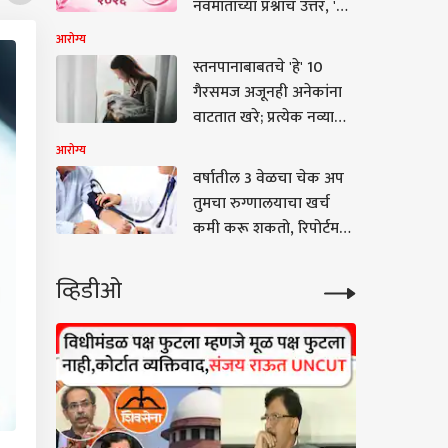
नवमातांच्या प्रश्नांचं उत्तर, 'ही'
7 लक्षणं, तज्ज्ञांनी सांगितले
आरोग्य
महत्त्व
स्तनपानाबाबतचे 'हे' 10
गैरसमज अजूनही अनेकांना
वाटतात खरे; प्रत्येक नव्या
आईने एकदा तरी वाचाच,
आरोग्य
डॉक्टर काय सांगतात?
वर्षातील 3 वेळचा चेक अप
तुमचा रुग्णालयाचा खर्च
कमी करू शकतो, रिपोर्टमध्ये
खुलासा
व्हिडीओ