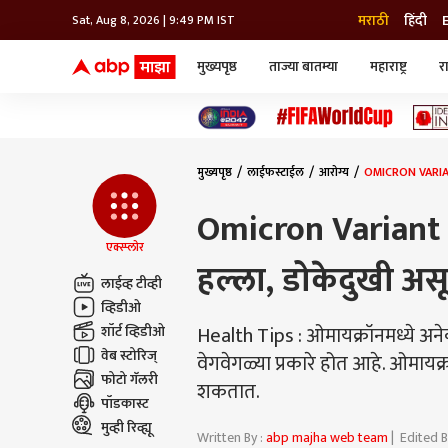
मराठी
हिंदी
Sat, Aug 8, 2026 | 9:49 PM IST
मुख्यपृष्ठ
ताज्या बातम्या
महाराष्ट्र
र
बातम्या
जॅाब माझा
लाईफ
भारत
महाराष्ट्र
टेक-गॅजेट
मुंबई
ऑटो
टेलिव्हिजन
विश्व
विश्व
मुख्यपृष्ठ
लाईफस्टाईल
आरोग्य
OMICRON VARIANT 
कोल्हापूर
पुणे
Omicron Variant A
नवी मुंबई
अमरावती
एक्स्प्लोर
हल्ला, डोकेदुखी असू
अहमदनगर
लाईव्ह टीव्ही
अकोला
व्हिडीओ
Health Tips : ओमायक्रॉनमध्ये अने
शॉर्ट व्हिडीओ
वेब स्टोरिज्
वेगवेगळ्या प्रकारे होत आहे. ओमायक
फोटो गॅलरी
शकतात.
पॉडकास्ट
मुव्ही रिव्ह्यू
Written By :
abp majha web team
| Edited B