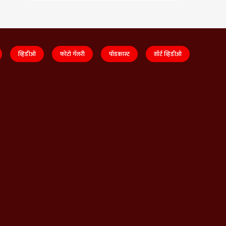
व्हिडीओ
फोटो गॅलरी
पॉडकास्ट
शॉर्ट व्हिडीओ