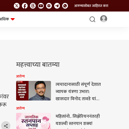
आमच्यासोबत जाहिरात करा
अधिक
शेत-शिवार
भविष्य
महत्त्वाच्या बातम्या
आरोग्य
त्वचादानासाठी संपूर्ण देशात
व्यापक यंत्रणा उभारा:
कांवर
खासदार विनोद तावडे यांची
 करू
राज्यसभेत मागणी
आरोग्य
महिलांनो.. सिझेरियननंतरही
यशस्वी स्तनपान शक्य!