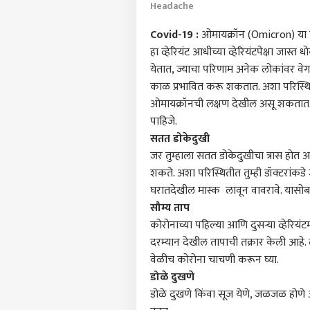
Headache
Covid-19 :
ओमायक्रॉन (Omicron)
या 
हा व्हेरियंट आधीच्या व्हेरियंटपेक्षा जास
येतात, ज्याचा परिणाम अनेक लोकांवर वेग
काळ प्रभावित करू शकतात. अशा परिस्थितीत,
ओमायक्रॉनची लक्षण देखील असू शकतात. च
पाहिजे.
सतत डोकेदुखी
जर तुम्हाला सतत डोकेदुखीचा त्रास होत अ
शकते. अशा परिस्थितीत तुम्ही डॉक्टरांकड
घरातदेखील मास्क लावून वावरावे. यासोबत
सौम्य ताप
कोरोनाच्या पहिल्या आणि दुसऱ्या व्हेरियं
पर्सनल
दरम्यान देखील तापाची तक्रार केली आहे. त
वेळीच कोरोना चाचणी करून घ्या.
टॉप
डोळे दुखणे
हॅलो गेस्ट
डोळे दुखणे किंवा सूज येणे, जळजळ होणे 
राजक