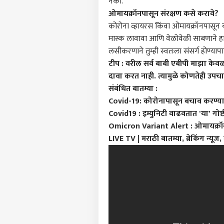
नका.
आमच्यासोबत जाहिरात करा
ओमायक्रॉनपासून संरक्षण कसे करावे?
प्रायव्हसी पॉलिसी
कोरोना व्हायरस किंवा ओमायक्रॉनपासून ब
संपर्क साधा
मास्क लावावा आणि वेळोवेळी साबणाने हात
करिअर
लसीकरणाने तुम्ही स्वतःला संसर्ग होण्या
एकना
फीडबॅक
टीप : वरील सर्व बाबी एबीपी माझा केवळ
गावा
दावा करत नाही. त्यामुळे कोणतेही उपचार
आमच्याबद्दल
अमित
भारत
दौरा 
संबंधित बातम्या :
माहि
Covid-19: कोरोनापासून बचाव करण्या
Covid19 : इम्युनिटी वाढवतात 'या' गोष
Omicron Variant Alert : ओमायक्रॉनपास
LIVE TV | मराठी बातम्या, ब्रेकिंग न्यूज,
निवड
चूक
LOGIN
देसा
घडलं 