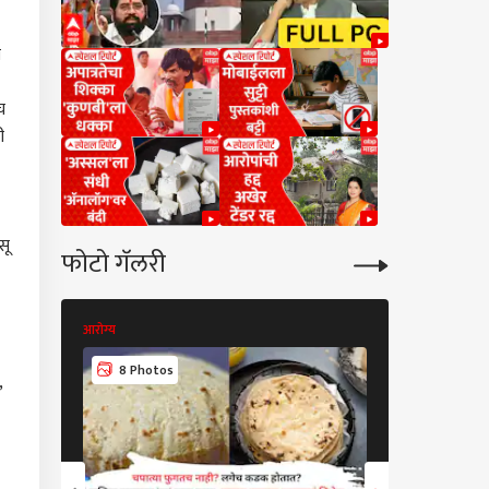
ा
च
ी
सू
फोटो गॅलरी
आरोग्य
आरोग्य
8 Photos
9 Photos
,
कारण