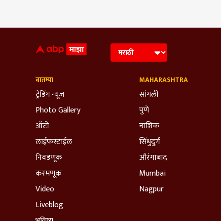
बातम्या
MAHARASHTRA
ट्रेडिंग न्यूज
सांगली
Photo Gallery
पुणे
ऑटो
नाशिक
लाईफस्टाईल
सिंधुदुर्ग
निवडणूक
औरंगाबाद
करमणूक
Mumbai
Video
Nagpur
Liveblog
भविष्य