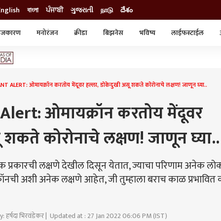
English
বাংলা
ਪੰਜਾਬੀ
ગુજરાતી
நாடு
దేశం
ाजकारण
मनोरंजन
क्रीडा
बिझनेस
भविष्य
लाईफस्टाईल
स्टाईल
क्राईम
व्यापार-उद्योग
ट्रेडिंग
ऑटो
ALERT: ओमायक्रॉन करतोय मेंदूवर हल्ला, डोकेदुखी असू शकते कोरोनाचे लक्षण! जाणून घ्या..
lert: ओमायक्रॉन करतोय मेंदूवर
 शकते कोरोनाचे लक्षण! जाणून घ्या..
क प्रकारची लक्षणे देखील दिसून येतात, ज्याचा परिणाम अनेक लो
्रॉनची अशी अनेक लक्षणे आहेत, जी तुम्हाला बराच काळ प्रभावित
y: हर्षदा भिरवंडेकर | Updated at : 27 Jan 2022 06:06 PM (IST)