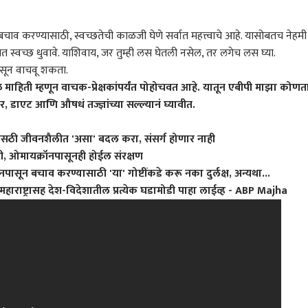
चाव करण्यासाठी, स्वच्छतेची काळजी घेणे सर्वात महत्त्वाचे आहे. यासोबतच नेहमी
 स्वच्छ धुवावे. याशिवाय, जर तुम्ही लस घेतली नसेल, तर लगेच लस घ्या.
पासून वाचवू शकता.
थ शिंदे अचानक दरे
इथेनॉल, पेपरफुटीविरोधात
राहुल गांधींचा Gen Z सोबत
तेव्
 माहिती म्हणून वाचक-प्रेक्षकांपर्यंत पोहोचवत आहे. यातून एबीपी माझा कोणत
तून मुंबईकडे रवाना,
बोलणाऱ्यांची खाती बंद
संपर्क साधण्याचा प्रयत्न;
लोक,
, डाएट आणि औषधं तज्ज्ञांच्या सल्ल्यानं घ्यावीत.
 शाहांच्या भेटीसाठी
करण्यासाठी सरकारचा
राजकारण
इन्स्टावर 'आस्क मी एनीथिंग'
भारत
आयोग
राज
आटोपल्याची सूत्रांची
मेटावर दबाव, मेटाने असली
सेशन सुरू, म्हणाले, तुम्ही मला
असं
ती
बदमाशी करत मोदींसमोर
काहीही विचारू शकता
कोणत
सठी जीवनशैलीत 'असा' बदल करा, संसर्ग होणार नाही
गुडघे टेकवू नयेत;
कपिल
्टी, ओमायक्रॉनपासूनही होईल संरक्षण
केजरीवालांचा गंभीर आरोप
आयो
ून बचाव करण्यासाठी 'या' गोष्टींकडे करू नका दुर्लक्ष, अन्यथा...
चिरफ
महाराष्ट्र
ासह देश-विदेशातील प्रत्येक घडामोडी पाहा लाईव्ह - ABP Majha
णूक आयोगानं केलेली
निवडणूक आयोगाने शिंदे
एकनाथ शिंदेंकडून त्या
जे क
 उजेडात आणली, अनिल
गटाला पक्षाचे नाव आणि चिन्ह
बैठकीत सेनेच्या घटनेत बदल,
सरक
ई यांनी सुनावणीत काय
दिले त्यामुळे विधिमंडळ
कपिल सिब्बल तारीख सांगत
सरका
ते सांगितलं
पक्षाचा एक गट आता मूळ पक्ष
म्हणाले...
दिसत
झाला; कपिल सिब्बलांनी
जात 
कळीचा मुद्दा मांडला
तार
दिपक