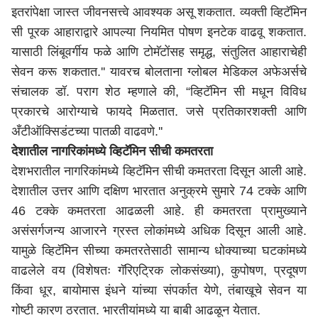
इतरांपेक्षा जास्त जीवनसत्त्वे आवश्यक असू शकतात. व्यक्ती व्हिटॅमिन
सी पूरक आहाराद्वारे आपल्या नियमित पोषण इनटेक वाढवू शकतात.
यासाठी लिंबूवर्गीय फळे आणि टोमॅटोंसह समृद्ध, संतुलित आहाराचेही
सेवन करू शकतात.'' यावरच बोलताना ग्लोबल मेडिकल अफेअर्सचे
संचालक डॉ. पराग शेठ म्हणाले की, “व्हिटॅमिन सी मधून विविध
प्रकारचे आरोग्याचे फायदे मिळतात. जसे प्रतिकारशक्ती आणि
अँटीऑक्सिडंटच्या पातळी वाढवणे.''
देशातील नागरिकांमध्ये व्हिटॅमिन सीची कमतरता
देशभरातील नागरिकांमध्ये व्हिटॅमिन सीची कमतरता दिसून आली आहे.
देशातील उत्तर आणि दक्षिण भारतात अनुक्रमे सुमारे 74 टक्के आणि
46 टक्के कमतरता आढळली आहे. ही कमतरता प्रामुख्याने
असंसर्गजन्य आजारने ग्रस्त लोकांमध्ये अधिक दिसून आली आहे.
यामुळे व्हिटॅमिन सीच्या कमतरतेसाठी सामान्य धोक्याच्या घटकांमध्ये
वाढलेले वय (विशेषतः गॅरिएट्रिक लोकसंख्या), कुपोषण, प्रदूषण
किंवा धूर, बायोमास इंधने यांच्या संपर्कात येणे, तंबाखूचे सेवन या
गोष्टी कारण ठरतात. भारतीयांमध्ये या बाबी आढळून येतात.