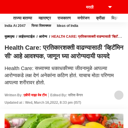
ताज्या बातम्या
महाराष्ट्र
राजकारण
मनोरंजन
क्रीडा
बिझनेस
India At 2047
फिफा विश्वचषक
Ideas of India
मुख्यपृष्ठ
लाईफस्टाईल
आरोग्य
HEALTH CARE: प्रतिकारशक्ती वाढण्यासाठी 'व्हिटॅमिन
सी' आहे आवश्यक, जाणून घ्या आरोग्यदायी फायदे
Health Care: प्रतिकारशक्ती वाढण्यासाठी 'व्हिटॅमिन
सी' आहे आवश्यक, जाणून घ्या आरोग्यदायी फायदे
Health Care: सध्याच्या धकाधकीच्या जीवनामुळे आपल्या
आरोग्यकडे लक्ष देणं अनेकांना कठिण होतं. याचाच मोठा परिणाम
आपल्या शरीरावर होतो.
Written By :
एबीपी माझा वेब टीम
Edited By: सतिश केंगार
Updated at : Wed, March 16,2022, 8:33 pm (IST)