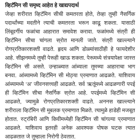
व्हिटॅमिन सी समृध्द आहेत हे खाद्यपदार्थ
जेव्हा शरीरात व्हिटॅमिन सीची कमतरता होते, तेव्हा तुम्ही नैसर्गिक
पदार्थांच्या मदतीने त्याची कमतरता भरून काढू शकता. यासाठी
लिंबूवर्गीय फळांचा आहारात समावेश करावा. फळांमध्ये संत्री ही
व्हिटॅमिन सीचा चांगला स्रोत मानली जाते. संत्री खाल्ल्याने
रोगप्रतिकारशक्ती वाढते. हृदय आणि डोळ्यांसाठीही हे फायदेशीर
आहे. सीझनमध्ये तुम्ही पेरूही खाऊ शकता. पेरूमध्ये संत्र्यापेक्षा जास्त
व्हिटॅमिन सी असते. उन्हाळ्यात आंब्याला तुमच्या आहाराचा भाग
बनवा. आंब्यामध्ये व्हिटॅमिन सी मोठ्या प्रमाणात आढळते. याशिवाय
आंब्यामध्ये ‘अ’ जीवनसत्त्वही आढळते. सर्व ऋतूंमध्ये आढळणारी पपई
ही व्हिटॅमिन सीचा नैसर्गिक स्रोत आहे. पपईमध्ये व्हिटॅमिन सी
आढळते, ज्यामुळे रोगप्रतिकारशक्ती वाढते. अननस खाल्ल्याने
शरीराला व्हिटॅमिन सी मुबलक प्रमाणात मिळते. त्यामुळे हाडेही मजबूत
होतात. स्ट्रॉबेरी आणि किवीमध्येही व्हिटॅमिन सी चांगल्या प्रमाणात
आढळते. याशिवाय इतरही अनेक आवश्यक पोषक घटक त्यात
आढळतात जे तुम्हाला निरोगी ठेवतात.