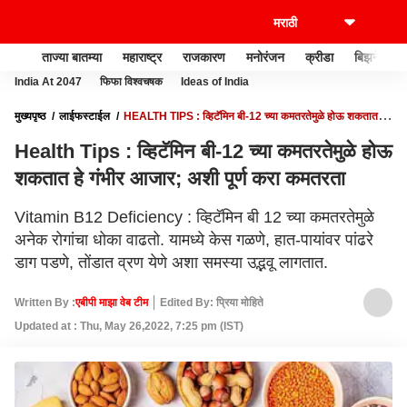
ताज्या बातम्या
महाराष्ट्र
राजकारण
मनोरंजन
क्रीडा
बिझनेस
India At 2047
फिफा विश्वचषक
Ideas of India
मुख्यपृष्ठ
लाईफस्टाईल
HEALTH TIPS : व्हिटॅमिन बी-12 च्या कमतरतेमुळे होऊ शकतात हे
गंभीर आजार; अशी पूर्ण करा कमतरता
Health Tips : व्हिटॅमिन बी-12 च्या कमतरतेमुळे होऊ
शकतात हे गंभीर आजार; अशी पूर्ण करा कमतरता
Vitamin B12 Deficiency : व्हिटॅमिन बी 12 च्या कमतरतेमुळे
अनेक रोगांचा धोका वाढतो. यामध्ये केस गळणे, हात-पायांवर पांढरे
डाग पडणे, तोंडात व्रण येणे अशा समस्या उद्भवू लागतात.
Written By :
एबीपी माझा वेब टीम
Edited By: प्रिया मोहिते
Updated at : Thu, May 26,2022, 7:25 pm (IST)