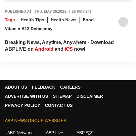
PUBLISHED AT : THU, MAY 26,2022, 7:25 PM (IST)
Tags :
Health Tips
Health News
Food
Vitamin B12 Deficiency
Breaking News, Anytime, Anywhere - Download
ABPLIVE on
Android
and
iOS
now!
ABOUT US
FEEDBACK
CAREERS
ADVERTISE WITH US
SITEMAP
DISCLAIMER
PRIVACY POLICY
CONTACT US
ABP NEWS GROUP WEBSITES
ABP Network
ABP Live
ABP न्यूज़