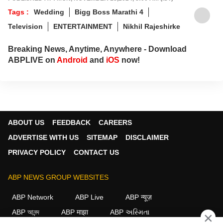
Tags :
Wedding
Bigg Boss Marathi 4
Television
ENTERTAINMENT
Nikhil Rajeshirke
Breaking News, Anytime, Anywhere - Download
ABPLIVE on
Android
and
iOS
now!
ABOUT US
FEEDBACK
CAREERS
ADVERTISE WITH US
SITEMAP
DISCLAIMER
PRIVACY POLICY
CONTACT US
ABP NEWS GROUP WEBSITES
ABP Network
ABP Live
ABP न्यूज़
ABP আনন্দ
ABP माझा
ABP અસ્મિતા
×