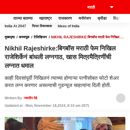
ताज्या बातम्या
महाराष्ट्र
राजकारण
मनोरंजन
क्रीडा
बिझनेस
India At 2047
फिफा विश्वचषक
Ideas of India
मुख्यपृष्ठ
करमणूक
टेलिव्हिजन
NIKHIL RAJESHIRKE:बिगबॉस मराठी फेम निखिल
राजेशिर्केनं बांधली लग्नगाठ, खास मित्रमैत्रिणींची लग्नात धमाल
Nikhil Rajeshirke:बिगबॉस मराठी फेम निखिल
राजेशिर्केनं बांधली लग्नगाठ, खास मित्रमैत्रिणींची
लग्नात धमाल
काही दिवसांपूर्वी निखिलनं त्याच्या होणाऱ्या पत्नीसोबत फोटो शेअर
करत लग्न करणार असल्याची गुडन्यूज चाहत्यांना दिली होती.
Written By :
जयदीप मेढे
Updated at : Mon, November 18,2024, 8:10 am (IST)