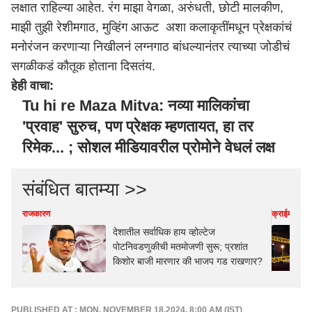
लक्षात राहिल्या आहेत. रंग माझा वेगळा, अरुंधती, छोटी मालकीण,
माझी तुझी रेशीमगाठ, मुव्हिंग आऊट अशा कलाकृतींमधून प्रेक्षकांचं
मनोरंजन करणाऱ्या निखीलनं लग्नगाठ बांधल्यानंतर त्याच्या जोडीचं
सगळीकडं कौतूक होताना दिसतंय.
हेही वाचा:
Tu hi re Maza Mitva: नव्या मालिकांचा
'प्रवाह' सुरुच, पण प्रेक्षक म्हणतायत, हा तर
रिमेक... ; सोशल मीडियावरील प्रोमोने वेधलं लक्ष
संबंधित बातम्या >>
राजकारण
क्राईम
देशातील सर्वाधिक हाय व्होल्टेज
पोटनिवडणुकीची मतमोजणी सुरू; प्रशांत
किशोर बाजी मारणार की भाजप गड राखणार?
PUBLISHED AT : MON, NOVEMBER 18,2024, 8:00 AM (IST)