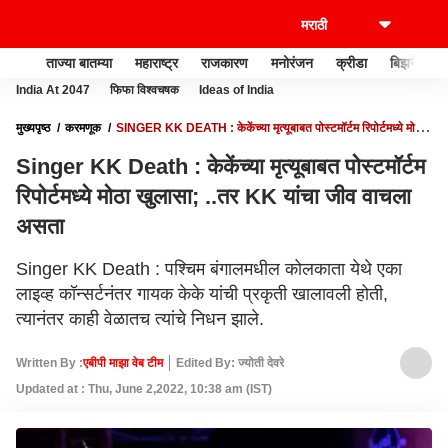
ताज्या बातम्या
महाराष्ट्र
राजकारण
मनोरंजन
क्रीडा
बिझनेस
India At 2047
फिफा विश्वचषक
Ideas of India
मुख्यपृष्ठ
करमणूक
SINGER KK DEATH : केकेंच्या मृत्यूबाबत पोस्टमॉर्टम रिपोर्टमध्ये मोठा
खुलासा; ..तर KK यांचा जीव वाचला असता
Singer KK Death : केकेंच्या मृत्यूबाबत पोस्टमॉर्टम
रिपोर्टमध्ये मोठा खुलासा; ..तर KK यांचा जीव वाचला
असता
Singer KK Death : पश्चिम बंगालमधील कोलकाता येथे एका
लाइव्ह कॉन्सर्टनंतर गायक केके यांची प्रकृती खालावली होती,
त्यानंतर काही वेळातच त्यांचे निधन झाले.
Written By :
एबीपी माझा वेब टीम
Edited By: ज्योती देवरे
Updated at : Thu, June 2,2022, 10:38 am (IST)