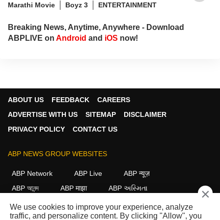
Marathi Movie
Boyz 3
ENTERTAINMENT
Breaking News, Anytime, Anywhere - Download
ABPLIVE on
Android
and
iOS
now!
ABOUT US
FEEDBACK
CAREERS
ADVERTISE WITH US
SITEMAP
DISCLAIMER
PRIVACY POLICY
CONTACT US
ABP NEWS GROUP WEBSITES
ABP Network
ABP Live
ABP न्यूज़
ABP আনন্দ
ABP माझा
ABP અસ્મિતા
×
ABP Ganga
ABP ਸਾਂਝਾ
ABP நாடு
ABP దేశం
We use cookies to improve your experience, analyze
traffic, and personalize content. By clicking "Allow", you