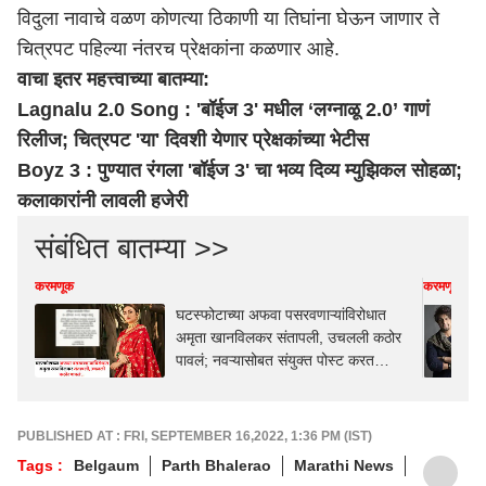
विदुला नावाचे वळण कोणत्या ठिकाणी या तिघांना घेऊन जाणार ते
चित्रपट पहिल्या नंतरच प्रेक्षकांना कळणार आहे.
वाचा इतर महत्त्वाच्या बातम्या:
Lagnalu 2.0 Song : 'बॉईज 3' मधील ‘लग्नाळू 2.0’ गाणं
रिलीज; चित्रपट 'या' दिवशी येणार प्रेक्षकांच्या भेटीस
Boyz 3 : पुण्यात रंगला 'बॉईज 3' चा भव्य दिव्य म्युझिकल सोहळा;
कलाकारांनी लावली हजेरी
संबंधित बातम्या >>
करमणूक
करमणूक
घटस्फोटाच्या अफवा पसरवणाऱ्यांविरोधात
अमृता खानविलकर संतापली, उचलली कठोर
पावलं; नवऱ्यासोबत संयुक्त पोस्ट करत
म्हणाली...
PUBLISHED AT : FRI, SEPTEMBER 16,2022, 1:36 PM (IST)
Tags :
Belgaum
Parth Bhalerao
Marathi News