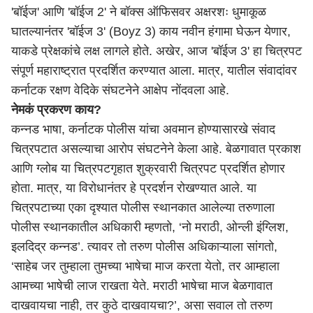
'बॉईज' आणि 'बॉईज 2' ने बॉक्स ऑफिसवर अक्षरशः धुमाकूळ
घातल्यानंतर
'बॉईज 3' (Boyz 3)
काय नवीन हंगामा घेऊन येणार,
याकडे प्रेक्षकांचे लक्ष लागले होते. अखेर, आज 'बॉईज 3' हा चित्रपट
संपूर्ण
महाराष्ट्र
ात प्रदर्शित करण्यात आला. मात्र, यातील संवादांवर
कर्नाटक रक्षण वेदिके संघटनेने आक्षेप नोंदवला आहे.
नेमकं प्रकरण काय?
कन्नड भाषा, कर्नाटक पोलीस यांचा अवमान होण्यासारखे संवाद
चित्रपटात असल्याचा आरोप संघटनेने केला आहे. बेळगावात प्रकाश
आणि ग्लोब या चित्रपटगृहात शुक्रवारी चित्रपट प्रदर्शित होणार
होता. मात्र, या विरोधानंतर हे प्रदर्शन रोखण्यात आले. या
चित्रपटाच्या एका दृश्यात पोलीस स्थानकात आलेल्या तरुणाला
पोलीस स्थानकातील अधिकारी म्हणतो, ‘नो मराठी, ओन्ली इंग्लिश,
इलदिद्र कन्नड’. त्यावर तो तरुण पोलीस अधिकाऱ्याला सांगतो,
‘साहेब जर तुम्हाला तुमच्या भाषेचा माज करता येतो, तर आम्हाला
आमच्या भाषेची लाज राखता येते. मराठी भाषेचा माज बेळगावात
दाखवायचा नाही, तर कुठे दाखवायचा?’, असा सवाल तो तरुण