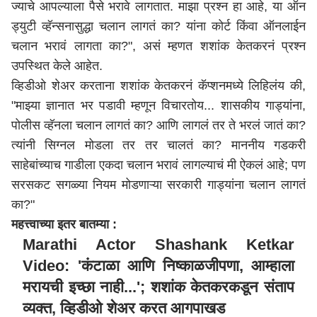
ज्याचे आपल्याला पैसे भरावे लागतात. माझा प्रश्न हा आहे, या ऑन
ड्युटी व्हॅन्सनासुद्धा चलान लागतं का? यांना कोर्ट किंवा ऑनलाईन
चलान भरावं लागता का?", असं म्हणत शशांक केतकरनं प्रश्न
उपस्थित केले आहेत.
व्हिडीओ शेअर करताना शशांक केतकरनं कॅप्शनमध्ये लिहिलंय की,
"माझ्या ज्ञानात भर पडावी म्हणून विचारतोय... शासकीय गाड्यांना,
पोलीस व्हॅनला चलान लागतं का? आणि लागलं तर ते भरलं जातं का?
त्यांनी सिग्नल मोडला तर तर चालतं का? माननीय गडकरी
साहेबांच्याच गाडीला एकदा चलान भरावं लागल्याचं मी ऐकलं आहे; पण
सरसकट सगळ्या नियम मोडणाऱ्या सरकारी गाड्यांना चलान लागतं
का?"
महत्त्वाच्या इतर बातम्या :
Marathi Actor Shashank Ketkar
Video: 'कंटाळा आणि निष्काळजीपणा, आम्हाला
मरायची इच्छा नाही...'; शशांक केतकरकडून संताप
व्यक्त, व्हिडीओ शेअर करत आगपाखड