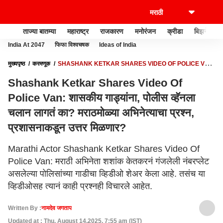
ताज्या बातम्या
महाराष्ट्र
राजकारण
मनोरंजन
क्रीडा
बिझनेस
India At 2047
फिफा विश्वचषक
Ideas of India
मुख्यपृष्ठ
करमणूक
SHASHANK KETKAR SHARES VIDEO OF POLICE VAN:
शासकीय गाड्यांना, पोलीस व्हॅनला चलान लागतं का? मराठमोळ्या अभिनेत्याचा प्रश्न, प्रशासनाकडून
Shashank Ketkar Shares Video Of
उत्तर मिळणार?
Police Van: शासकीय गाड्यांना, पोलीस व्हॅनला
चलान लागतं का? मराठमोळ्या अभिनेत्याचा प्रश्न,
प्रशासनाकडून उत्तर मिळणार?
Marathi Actor Shashank Ketkar Shares Video Of
Police Van: मराठी अभिनेता शशांक केतकरनं गंजलेली नंबरप्लेट
असलेल्या पोलिसांच्या गाडीचा व्हिडीओ शेअर केला आहे. तसंच या
व्हिडीओसह त्यानं काही प्रश्नही विचारले आहेत.
Written By :
नामदेव जगताप
Updated at : Thu, August 14,2025, 7:55 am (IST)