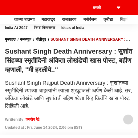
ताज्या बातम्या
महाराष्ट्र
राजकारण
मनोरंजन
क्रीडा
बिझनेस
India At 2047
फिफा विश्वचषक
Ideas of India
मुख्यपृष्ठ
करमणूक
बॉलीवूड
SUSHANT SINGH DEATH ANNIVERSARY :
सुशांत सिंहच्या स्मृतीदिनी अंकिता लोखंडेची खास पोस्ट, बहीण म्हणाली, ''मी हरलीये.."
Sushant Singh Death Anniversary : सुशांत
सिंहच्या स्मृतीदिनी अंकिता लोखंडेची खास पोस्ट, बहीण
म्हणाली, ''मी हरलीये.."
Sushant Singh Rajput Death Anniversary : सुशांतच्या
स्मृतीदिनी त्याच्या चाहत्यांनी त्याला श्रद्धांजली अर्पण केली आहे. तर,
अंकिता लोखंडे आणि सुशांतची बहिण श्वेता सिंह किर्तीने खास पोस्ट
लिहिली आहे.
Written By :
जयदीप मेढे
Updated at : Fri, June 14,2024, 2:06 pm (IST)