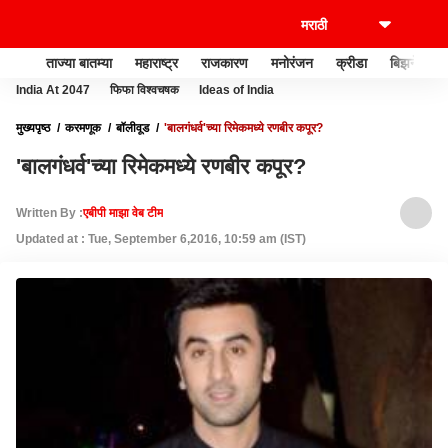
ताज्या बातम्या
महाराष्ट्र
राजकारण
मनोरंजन
क्रीडा
बिझनेस
India At 2047
फिफा विश्वचषक
Ideas of India
मुख्यपृष्ठ
करमणूक
बॉलीवूड
'बालगंधर्व'च्या रिमेकमध्ये रणबीर कपूर?
'बालगंधर्व'च्या रिमेकमध्ये रणबीर कपूर?
Written By :
एबीपी माझा वेब टीम
Updated at : Tue, September 6,2016, 10:59 am (IST)