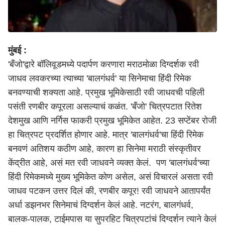
मुंबई :
'बँजो'द्वारे बॉलिवूडमध्ये पदार्पण करणारा मराठमोळा दिग्दर्शक रवी
जाधव लवकरच्या त्याच्या 'बालगंधर्व' या सिनेमाचा हिंदी रिमेक
बनवण्याची शक्यता आहे. प्रमुख भूमिकेसाठी रवी जाधवची पहिली
पसंती रणबीर कपूरला असल्याचं कळंत. 'बँजो' चित्रपटात रितेश
देशमुख आणि नर्गिस फाकरी प्रमुख भूमिकेत आहेत. 23 सप्टेंबर रोजी
हा चित्रपट प्रदर्शित होणार आहे. मात्र 'बालगंधर्व'चा हिंदी रिमेक
बनवणं अतिशय कठीण आहे, कारण हा सिनेमा मराठी संस्कृतीवर
केंद्रीत आहे, असं मत रवी जाधवने व्यक्त केलं. पण 'बालगंधर्व'च्या
हिंदी रिमेकमध्ये मुख्य भूमिकेत कोण असेल, असं विचारलं असता रवी
जाधव पटकन उत्तर दिलं की, रणबीर कपूर! रवी जाधवने आतापर्यंत
अर्धा डझनभर सिनेमाचं दिग्दर्शन केलं आहे. नटरंग, बालगंधर्व,
बालक-पालक, टाईमपास या सुपरहिट चित्रपटांचं दिग्दर्शन त्याने केलं