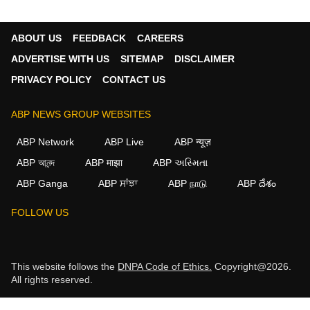
ABOUT US
FEEDBACK
CAREERS
ADVERTISE WITH US
SITEMAP
DISCLAIMER
PRIVACY POLICY
CONTACT US
ABP NEWS GROUP WEBSITES
ABP Network
ABP Live
ABP न्यूज़
ABP আনন্দ
ABP माझा
ABP અસ્મિતા
ABP Ganga
ABP ਸਾਂਝਾ
ABP நாடு
ABP దేశం
FOLLOW US
This website follows the
DNPA Code of Ethics.
Copyright@2026.
All rights reserved.