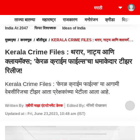
ताज्या बातम्या
महाराष्ट्र
राजकारण
मनोरंजन
क्रीडा
बिझनेस
India At 2047
फिफा विश्वचषक
Ideas of India
मुख्यपृष्ठ
करमणूक
बॉलीवूड
KERALA CRIME FILES : थरार, नाट्य आणि क्लायमॅक्स;
'केरळ क्राईम फाईल्स'चा धमाकेदार टीझर रिलीज!
Kerala Crime Files : थरार, नाट्य आणि
क्लायमॅक्स; 'केरळ क्राईम फाईल्स'चा धमाकेदार टीझर
रिलीज!
Kerala Crime Files : 'केरळ क्राईम फाईल्स' या आगामी
वेबसीरिजचा टीझर आता प्रेक्षकांच्या भेटीला आला आहे.
Written By :
एबीपी माझा एंटरटेनमेंट डेस्क
Edited By: मंजिरी पोखरकर
Updated at : Fri, June 23,2023, 10:48 am (IST)