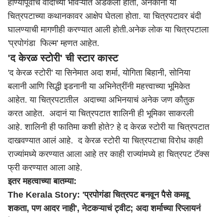
होण्यापूर्वीच वादाच्या भोवऱ्यात अडकला होता, अनेकांनी या
चित्रपटाच्या कथानकावर आक्षेप घेतला होता. या चित्रपटावर बंदी
घालण्याची मागणीही करण्यात आली होती.अनेक लोक या चित्रपटाला
'प्रपोगंडा फिल्म' म्हणत आहेत.
'द केरळ स्टोरी' ची स्टार कास्ट
'द केरळ स्टोरी' या सिनेमात अदा शर्मा, योगिता बिहानी, सोनिया
बलानी आणि सिद्धी इडनानी या अभिनेत्रींनी महत्त्वाच्या भूमिकेत
आहेत. या चित्रपटातील अदाच्या अभिनयाचं अनेक जण कौतुक
करत आहेत. अदानं या चित्रपटात शालिनी ही भूमिका साकरली
आहे. शालिनी ही फातिमा कशी होते? हे द केरळ स्टोरी या चित्रपटात
दाखवण्यात आलं आहे. द केरळ स्टोरी या चित्रपटाचा विरोध काही
राज्यांमध्ये करण्यात आला आहे तर काही राज्यांमध्ये हा चित्रपट टॅक्स
फ्री करण्यात आला आहे.
इतर महत्वाच्या बातम्या:
The Kerala Story: 'प्रपोगंडा चित्रपट बनवून पैसे कमवू
शकता, पण आदर नाही', नेटकऱ्याचं ट्वीट; अदा शर्माच्या रिप्लायनं