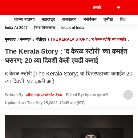
ताज्या बातम्या
महाराष्ट्र
राजकारण
मनोरंजन
क्रीडा
बिझनेस
India At 2047
फिफा विश्वचषक
Ideas of India
मुख्यपृष्ठ
करमणूक
बॉलीवूड
THE KERALA STORY : 'द केरळ स्टोरी' च्या कमईत
घसरण; 20 व्या दिवशी केली एवढी कमाई
The Kerala Story : 'द केरळ स्टोरी' च्या कमईत
घसरण; 20 व्या दिवशी केली एवढी कमाई
द केरळ स्टोरी (The Kerala Story) या चित्रपटाच्या कमाईत 20
व्या दिवशी घट झाली आहे.
Written By :
एबीपी माझा एंटरटेनमेंट डेस्क
Edited By: प्रियांका कुलकर्णी
Updated at : Thu, May 25,2023, 10:45 am (IST)