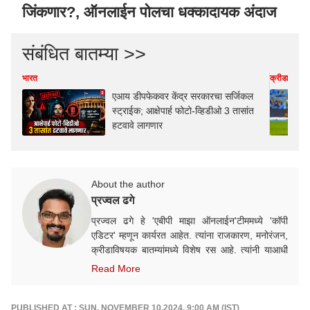
जिंकणार?, ऑनलाईन पोलचा धक्कादायक अंदाज
संबंधित बातम्या >>
भारत
क्रीडा
एआय डीपफेकवर केंद्र सरकारचा सर्जिकल
स्ट्राईक; आक्षेपार्ह फोटो-व्हिडीओ 3 तासांत
हटवावे लागणार
About the author
प्रज्वल ढगे
प्रज्वल ढगे हे 'एबीपी माझा ऑनलाईन'टीममध्ये 'कॉपी
एडिटर' म्हणून कार्यरत आहेत. त्यांना राजकारण, मनोरंजन,
क्रीडाविषयक बातम्यांमध्ये विशेष रस आहे. त्यांनी याआधी
'लोकसत्ता', 'टीव्ही ९ मराठी' या माध्यमांत काम केलेले आहे.
Read More
PUBLISHED AT : SUN, NOVEMBER 10,2024, 9:00 AM (IST)