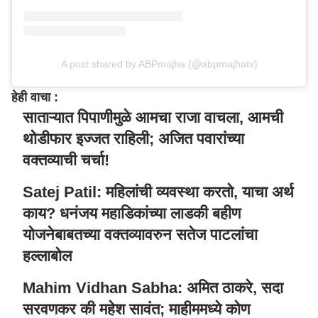
A post shared by ABPmajha (@abpmajhatv)
हेही वाचा :
साताऱ्यात पिपाणीमुळे आमचा राजा वाचला, आमची
थोडीफार इज्जत राहिली; अजित पवारांच्या
वक्तव्याची चर्चा!
Satej Patil: महिलांची व्यवस्था करतो, याचा अर्थ
काय? धनंजय महाडिकांच्या लाडकी बहीण
योजनेबाबतच्या वक्तव्यावरुन सतेज पाटलांचा
हल्लाबोल
Mahim Vidhan Sabha: अमित ठाकरे, सदा
सरवणकर की महेश सावंत; माहीममध्ये कोण