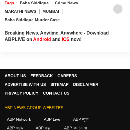
Tags :
Baba Siddique
Crime News
MARATHI NEWS
MUMBAI
Baba Siddique Murder Case
Breaking News, Anytime, Anywhere - Download
ABPLIVE on
Android
and
iOS
now!
ABOUT US
FEEDBACK
CAREERS
ADVERTISE WITH US
SITEMAP
DISCLAIMER
PRIVACY POLICY
CONTACT US
ABP NEWS GROUP WEBSITES
ABP Network
ABP Live
ABP न्यूज़
ABP আনন্দ
ABP माझा
ABP અસ્મિતા