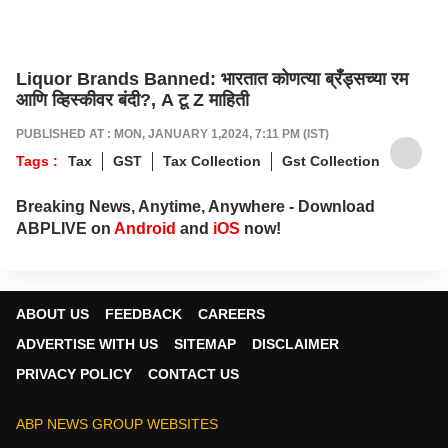
Liquor Brands Banned: भारतात कोणत्या ब्रँड्सच्या रम
आणि व्हिस्कीवर बंदी?, A टू Z माहिती
PUBLISHED AT : MON, JANUARY 1,2024, 7:11 PM (IST)
Tags :
Tax
GST
Tax Collection
Gst Collection
Breaking News, Anytime, Anywhere - Download
ABPLIVE on
Android
and
iOS
now!
ABOUT US
FEEDBACK
CAREERS
ADVERTISE WITH US
SITEMAP
DISCLAIMER
PRIVACY POLICY
CONTACT US
ABP NEWS GROUP WEBSITES