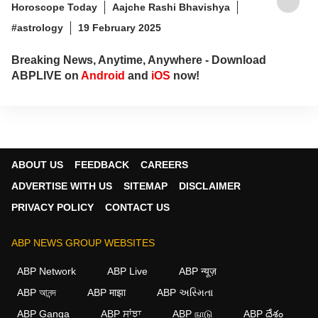
Horoscope Today
Aajche Rashi Bhavishya
#astrology
19 February 2025
Breaking News, Anytime, Anywhere - Download
ABPLIVE on
Android
and
iOS
now!
ABOUT US
FEEDBACK
CAREERS
ADVERTISE WITH US
SITEMAP
DISCLAIMER
PRIVACY POLICY
CONTACT US
ABP NEWS GROUP WEBSITES
×
ABP Network
ABP Live
ABP न्यूज़
We use cookies to improve your experience, analyze
ABP আনন্দ
ABP माझा
ABP અસ્મિતા
traffic, and personalize content. By clicking "Allow", you
ABP Ganga
ABP ਸਾਂਝਾ
ABP நாடு
ABP దేశం
agree to our use of cookies.