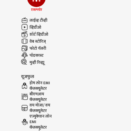
आंदोल
एक्स्प्लोर
लाईव्ह टीव्ही
व्हिडीओ
शॉर्ट व्हिडीओ
वेब स्टोरिज्
फोटो गॅलरी
Dharashiv Water Issue :
Aditya 
पॉडकास्ट
धाराशिवमध्ये अतिवृष्टी
Mayor B
होऊनही नद्या, ओढे कोरडेच
महापौरांन
मुव्ही रिव्ह्यू
बांधायचा 
ठाकरेंची 
यूजफुल
होम लोन EMI
कॅलक्यूलेटर
बीएमआय
कॅलक्यूलेटर
वय मोजा/ वय
कॅलक्यूलेटर
एज्युकेशन लोन
EMI
कॅलक्यूलेटर