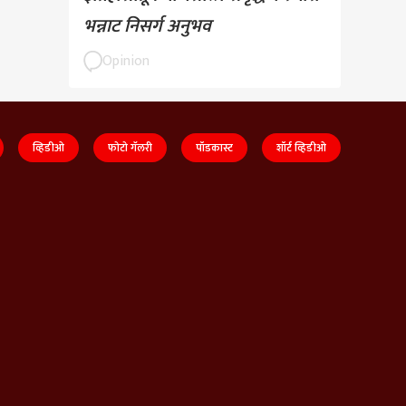
भन्नाट निसर्ग अनुभव
Opinion
व्हिडीओ
फोटो गॅलरी
पॉडकास्ट
शॉर्ट व्हिडीओ