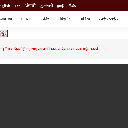
nglish
বাংলা
ਪੰਜਾਬੀ
ગુજરાતી
நாடு
దేశం
ाजकारण
मनोरंजन
क्रीडा
बिझनेस
भविष्य
लाईफस्टाईल
स्टाईल
क्राईम
व्यापार-उद्योग
ट्रेडिंग
ऑटो
तिसऱ्या दिवशीही राष्ट्राध्यक्षपदाच्या निकालाचा पेच कायम, काय आहेत कारणं