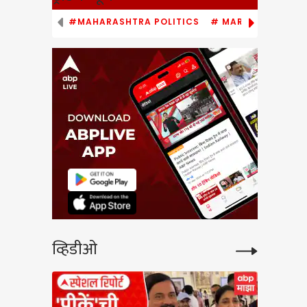
#MAHARASHTRA POLITICS
# MARATHI NEWS
use
low
े वादंग
व्हिडीओ
 गुड्डा,