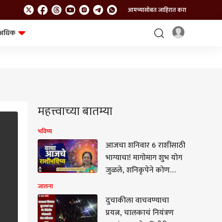
आमच्यासोबत जाहिरात करा
अधिक
शेत-शिवार
भविष्य
महत्त्वाच्या बातम्या
भविष्य
आजचा शनिवार 6 राशींसाठी
भाग्याचा! मागोमाग शुभ योग
जुळले, शनिकृपेने कोण
भाग्यशाली? आजचे
जालना
राशीभविष्य वाचा...
दुचाकीला वाचवण्याचा
प्रयत्न, चालकाचं नियंत्रण