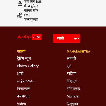
कार लोन EMI
कॅलक्यूलेटर
पर्सनल लोन
EMI
कॅलक्यूलेटर
बातम्या
MAHARASHTRA
ट्रेडिंग न्यूज
सांगली
Photo Gallery
पुणे
ऑटो
नाशिक
लाईफस्टाईल
सिंधुदुर्ग
निवडणूक
औरंगाबाद
करमणूक
Mumbai
Video
Nagpur