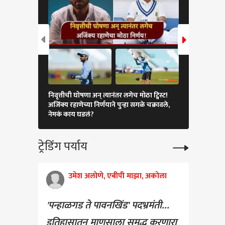
Shambhuraj Desai
Tukaram Mundhe On
Tukaram M
Mother Birthday : मंत्री
Majha Katta : शिस्त आणि
Speech : पाण्
निवृत्तीची घोषणा अन् त्यानंतर लगेच मोठा ट्विस्ट!
एकनाथ शिंदेंची 
शंभूराज देसाईंच्या मातोश्रींचा
वक्तशीरपणा केव्हापासून आणि
मगरीशी वैर घ्य
अजिंक्य रहाणेच्या निर्णयाने पुन्हा सगळे चक्रावले,
सरसावताच हा
साधेपणाने वाढदिवस साजरा
कसा?
तुकाराम मुंढे
नेमकं काय घडलं?
ट्रेडिंग पर्याय
उमेश अलोणे, एबीपी माझा, अकोला
'पन्हाळगड ते पावनखिंड' पदभ्रमंती...
इतिहासातून माणसाला समृद्ध करणारा